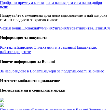
Подбрани премиум колекции за вашия дом сега на по-добри
цени
Пазарувайте с ежедневна доза ново вдъхновение и най-широка
гама от продукти за красив живот.
Чехия
Полша
Словакия
Румъния
Унгария
Хърватия
Литва
Латвия
Сл
Информация за покупката
Контакти
Транспорт
Оплаквания и връщания
Плащане
Как
работят кредитите
Повече информация за Bonami
За нас
Брандове в Bonami
Ваучери за подарък
Bonami за бизнес
Изтеглете мобилното приложение
Последвайте ни в социалните мрежи
Правила и условия
Всичко за пазаруването в Bonami
Защита на