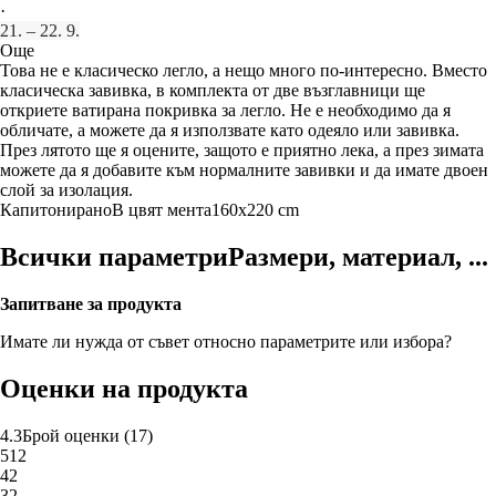
·
21. – 22. 9.
Още
Това не е класическо легло, а нещо много по-интересно. Вместо
класическа завивка, в комплекта от две възглавници ще
откриете ватирана покривка за легло. Не е необходимо да я
обличате, а можете да я използвате като одеяло или завивка.
През лятото ще я оцените, защото е приятно лека, а през зимата
можете да я добавите към нормалните завивки и да имате двоен
слой за изолация.
Капитонирано
В цвят мента
160x220 cm
Всички параметри
Размери, материал, ...
Запитване за продукта
Имате ли нужда от съвет относно параметрите или избора?
Оценки на продукта
4.3
Брой оценки
(
17
)
5
12
4
2
3
2