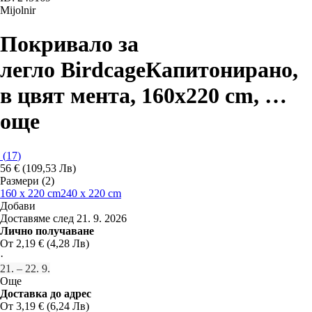
Mijolnir
Покривало за
легло Birdcage
Капитонирано,
в цвят мента, 160x220 cm
, …
още
(
17
)
56 € (109,53 Лв)
Размери (2)
160 x 220 cm
240 x 220 cm
Добави
Доставяме след 21. 9. 2026
Лично получаване
От 2,19 € (4,28 Лв)
·
21. – 22. 9.
Още
Доставка до адрес
От 3,19 € (6,24 Лв)