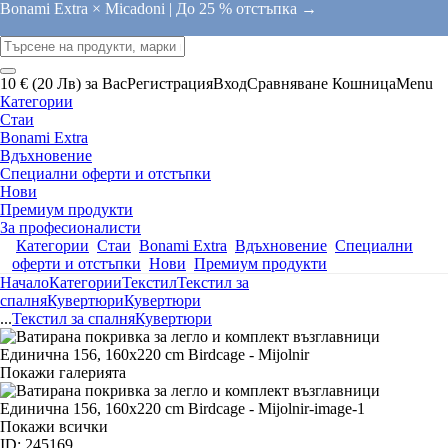
Bonami Extra × Micadoni |
До 25 % отстъпка →
10 € (20 Лв) за Вас
Регистрация
Вход
Сравняване
Кошница
Menu
Категории
Стаи
Bonami Extra
Вдъхновение
Специални оферти и отстъпки
Нови
Премиум продукти
За професионалисти
Категории
Стаи
Bonami Extra
Вдъхновение
Специални
оферти и отстъпки
Нови
Премиум продукти
Начало
Категории
Текстил
Текстил за
спалня
Кувертюри
Кувертюри
...
Текстил за спалня
Кувертюри
Покажи галерията
Покажи всички
ID: 245169