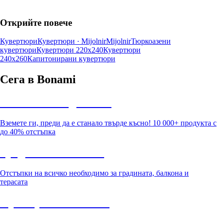
Открийте повече
Кувертюри
Кувертюри · Mijolnir
Mijolnir
Тюркоазени
кувертюри
Кувертюри 220x240
Кувертюри
240x260
Капитонирани кувертюри
Сега в Bonami
Summer Sale до -40%
Вземете ги, преди да е станало твърде късно! 10 000+ продукта с
до 40% отстъпка
Градина с отстъпка
Отстъпки на всичко необходимо за градината, балкона и
терасата
Премиум с отстъпка