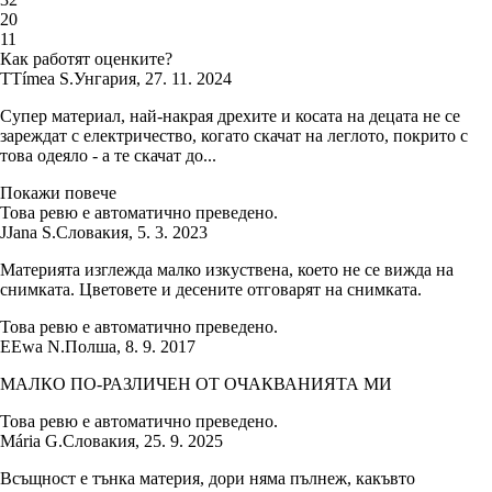
2
0
1
1
Как работят оценките?
T
Tímea S.
Унгария
,
27. 11. 2024
Супер материал, най-накрая дрехите и косата на децата не се
зареждат с електричество, когато скачат на леглото, покрито с
това одеяло - а те скачат до...
Покажи повече
Това ревю е автоматично преведено.
J
Jana S.
Словакия
,
5. 3. 2023
Материята изглежда малко изкуствена, което не се вижда на
снимката. Цветовете и десените отговарят на снимката.
Това ревю е автоматично преведено.
E
Ewa N.
Полша
,
8. 9. 2017
МАЛКО ПО-РАЗЛИЧЕН ОТ ОЧАКВАНИЯТА МИ
Това ревю е автоматично преведено.
Mária G.
Словакия
,
25. 9. 2025
Всъщност е тънка материя, дори няма пълнеж, какъвто