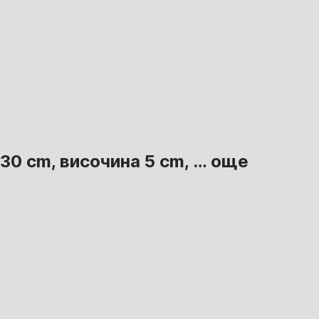
x30 cm, височина 5 cm
, …
още