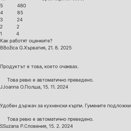
5
480
4
85
3
24
2
2
1
4
Как работят оценките?
B
Božica G.
Хърватия
,
21. 8. 2025
Продуктът е това, което очаквах.
Това ревю е автоматично преведено.
J
Joanna O.
Полша
,
15. 11. 2024
Удобен държач за кухненски кърпи. Гумените подложки 
Това ревю е автоматично преведено.
S
Suzana P.
Словения
,
15. 2. 2024