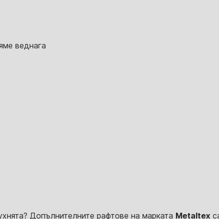
яме веднага
ухнята? Допълнителните рафтове на марката
Metaltex
са