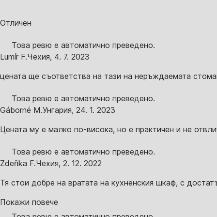
Отличен
Това ревю е автоматично преведено.
Lumír F.
Чехия
,
4. 7. 2023
цената ще съответства на тази на неръждаемата стома
Това ревю е автоматично преведено.
Gáborné M.
Унгария
,
24. 1. 2023
Цената му е малко по-висока, но е практичен и не отвл
Това ревю е автоматично преведено.
Zdeňka F.
Чехия
,
2. 12. 2022
Тя стои добре на вратата на кухненския шкаф, с достатъ
Покажи повече
Това ревю е автоматично преведено.