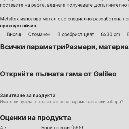
поставите на рафта, веднага получавате допълнително
Metaltex използва метал със специално разработена п
прахоустойчив.
Висящ
Стоманен
В сребрист цвят
8x30 cm
Всички параметри
Размери, материал,
Открийте пълната гама от Galileo
Запитване за продукта
Имате ли нужда от съвет относно параметрите или избора?
Оценки на продукта
4.7
Брой оценки
(
595
)