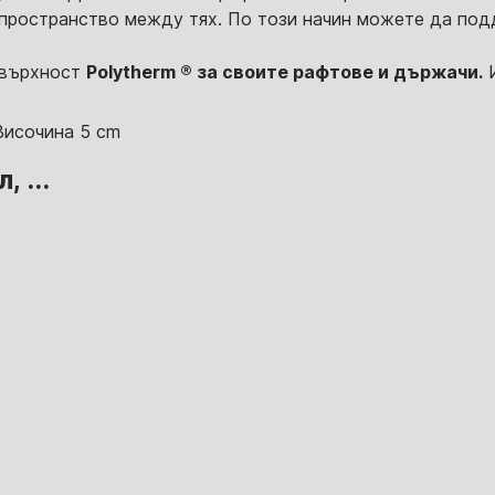
 пространство между тях. По този начин можете да по
овърхност
Polytherm ® за своите рафтове и държачи.
И
Височина 5 cm
 ...