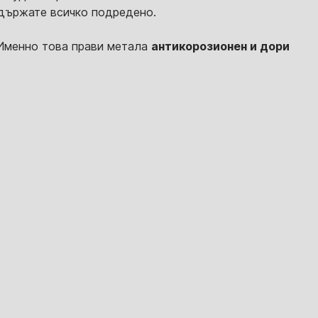
ддържате всичко подредено.
менно това прави метала
антикорозионен и дори