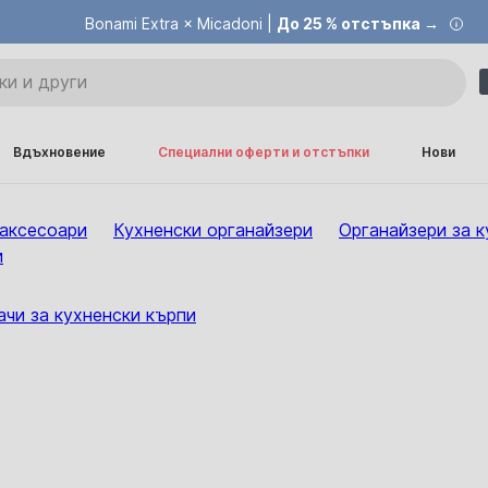
Bonami Extra × Micadoni |
До 25 % отстъпка →
Вдъхновение
Специални оферти и отстъпки
Нови
 аксесоари
Кухненски органайзери
Органайзери за к
и
чи за кухненски кърпи