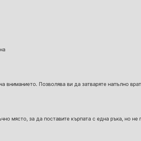
на
ича вниманието. Позволява ви да затваряте напълно вра
чно място, за да поставите кърпата с една ръка, но не п