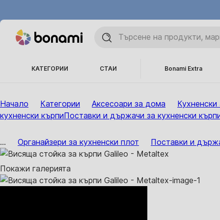
КАТЕГОРИИ
СТАИ
Bonami Extra
Начало
Категории
Аксесоари за дома
Кухненски
кухненски кърпи
Поставки и държачи за кухненски кърп
...
Органайзери за кухненски плот
Поставки и държа
Покажи галерията