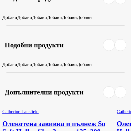
Добави
Добави
Добави
Добави
Добави
Добави
Подобни продукти
Добави
Добави
Добави
Добави
Добави
Добави
Допълнителни продукти
Catherine Lansfield
Catheri
Олекотена завивка и пълнеж So
Олек