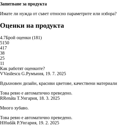
Запитване за продукта
Имате ли нужда от съвет относно параметрите или избора?
Оценки на продукта
4.7
Брой оценки
(
181
)
5
150
4
17
3
8
2
5
1
1
Как работят оценките?
V
Vasilescu G.
Румъния
,
19. 7. 2025
Вдъхновен дизайн, красиви цветове, качествени материали
Това ревю е автоматично преведено.
R
Renáta T.
Унгария
,
18. 3. 2025
Много хубаво.
Това ревю е автоматично преведено.
H
Hudák P.
Унгария
,
19. 2. 2025