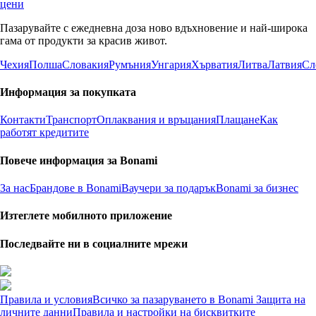
цени
Пазарувайте с ежедневна доза ново вдъхновение и най-широка
гама от продукти за красив живот.
Чехия
Полша
Словакия
Румъния
Унгария
Хърватия
Литва
Латвия
Сл
Информация за покупката
Контакти
Транспорт
Оплаквания и връщания
Плащане
Как
работят кредитите
Повече информация за Bonami
За нас
Брандове в Bonami
Ваучери за подарък
Bonami за бизнес
Изтеглете мобилното приложение
Последвайте ни в социалните мрежи
Правила и условия
Всичко за пазаруването в Bonami
Защита на
личните данни
Правила и настройки на бисквитките