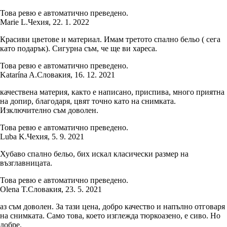
Това ревю е автоматично преведено.
Marie L.
Чехия
,
22. 1. 2022
Красиви цветове и материал. Имам третото спално бельо ( сега
като подарък). Сигурна съм, че ще ви хареса.
Това ревю е автоматично преведено.
Katarína A.
Словакия
,
16. 12. 2021
качествена материя, както е написано, приспива, много приятна
на допир, благодаря, цвят точно като на снимката.
Изключително съм доволен.
Това ревю е автоматично преведено.
Luba K.
Чехия
,
5. 9. 2021
Хубаво спално бельо, бих искал класически размер на
възглавницата.
Това ревю е автоматично преведено.
Olena T.
Словакия
,
23. 5. 2021
аз съм доволен. За тази цена, добро качество и напълно отговаря
на снимката. Само това, което изглежда тюркоазено, е сиво. Но
добре.