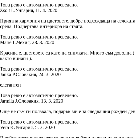
Това ревю е автоматично преведено.
Zsolt L.
Унгария
,
11. 4. 2020
Приятна хармония на цветовете, добре подхождаща на селската
среда. Подчертава интериора на стаята.
Това ревю е автоматично преведено.
Marie L.
Чехия
,
28. 3. 2020
Красива е, цветовете са като на снимката. Много съм доволна (
както винаги ).
Това ревю е автоматично преведено.
Janka P.
Словакия
,
24. 3. 2020
елегантен
Това ревю е автоматично преведено.
Jarmila J.
Словакия
,
13. 3. 2020
Още не съм ги ползвала, подарък ми е за следващия рожден ден
Това ревю е автоматично преведено.
Vera K.
Унгария
,
5. 3. 2020
В действителност залите са още по-хубави от тези на снимката