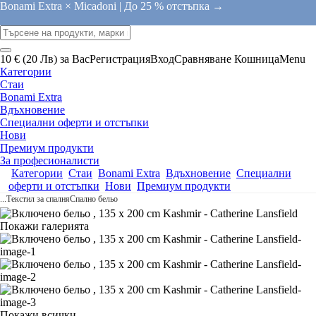
Bonami Extra × Micadoni |
До 25 % отстъпка →
10 € (20 Лв) за Вас
Регистрация
Вход
Сравняване
Кошница
Menu
Категории
Стаи
Bonami Extra
Вдъхновение
Специални оферти и отстъпки
Нови
Премиум продукти
За професионалисти
Категории
Стаи
Bonami Extra
Вдъхновение
Специални
оферти и отстъпки
Нови
Премиум продукти
...
Текстил за спалня
Спално бельо
Покажи галерията
Покажи всички