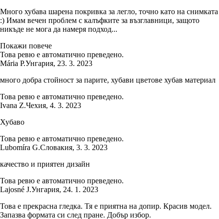
Много хубава шарена покривка за легло, точно като на снимката
:) Имам вечен проблем с калъфките за възглавници, защото
никъде не мога да намеря подход...
Покажи повече
Това ревю е автоматично преведено.
Mária P.
Унгария
,
23. 3. 2023
много добра стойност за парите, хубави цветове хубав материал
Това ревю е автоматично преведено.
Ivana Z.
Чехия
,
4. 3. 2023
Хубаво
Това ревю е автоматично преведено.
Lubomíra G.
Словакия
,
3. 3. 2023
качество и приятен дизайн
Това ревю е автоматично преведено.
Lajosné J.
Унгария
,
24. 1. 2023
Това е прекрасна гледка. Тя е приятна на допир. Красив модел.
Запазва формата си след пране. Добър избор.