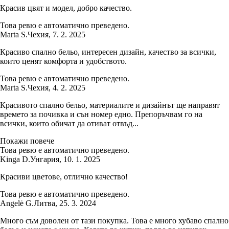
Красив цвят и модел, добро качество.
Това ревю е автоматично преведено.
Marta S.
Чехия
,
7. 2. 2025
Красиво спално бельо, интересен дизайн, качество за всички,
които ценят комфорта и удобството.
Това ревю е автоматично преведено.
Marta S.
Чехия
,
4. 2. 2025
Красивото спално бельо, материалите и дизайнът ще направят
времето за почивка и сън номер едно. Препоръчвам го на
всички, които обичат да отиват отвъд...
Покажи повече
Това ревю е автоматично преведено.
Kinga D.
Унгария
,
10. 1. 2025
Красиви цветове, отлично качество!
Това ревю е автоматично преведено.
Angelė G.
Литва
,
25. 3. 2024
Много съм доволен от тази покупка. Това е много хубаво спално