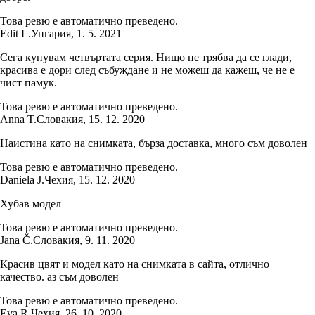
Това ревю е автоматично преведено.
Edit L.
Унгария
,
1. 5. 2021
Сега купувам четвъртата серия. Нищо не трябва да се глади,
красива е дори след събуждане и не можеш да кажеш, че не е
чист памук.
Това ревю е автоматично преведено.
Anna T.
Словакия
,
15. 12. 2020
Наистина като на снимката, бърза доставка, много съм доволен
Това ревю е автоматично преведено.
Daniela J.
Чехия
,
15. 12. 2020
Хубав модел
Това ревю е автоматично преведено.
Jana Č.
Словакия
,
9. 11. 2020
Красив цвят и модел като на снимката в сайта, отлично
качество. аз съм доволен
Това ревю е автоматично преведено.
Eva R.
Чехия
,
26. 10. 2020