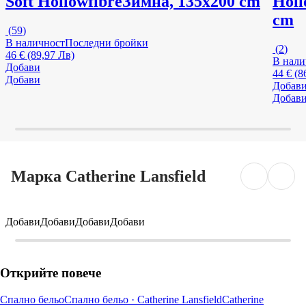
Soft Hollowfibre
Зимна, 135x200 cm
Holl
cm
(
59
)
В наличност
Последни бройки
(
2
)
46 € (89,97 Лв)
В нали
Добави
44 € (8
Добави
Добав
Добав
Марка Catherine Lansfield
Добави
Добави
Добави
Добави
Открийте повече
Спално бельо
Спално бельо · Catherine Lansfield
Catherine