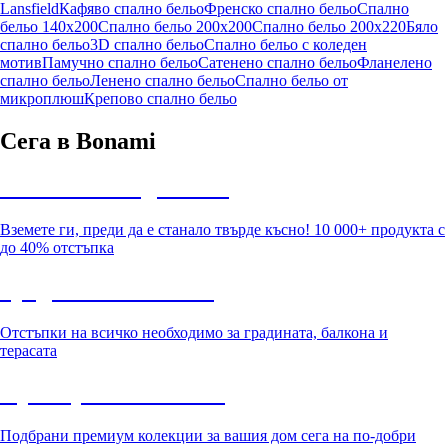
Lansfield
Кафяво спално бельо
Френско спално бельо
Спално
бельо 140x200
Спално бельо 200x200
Спално бельо 200x220
Бяло
спално бельо
3D спално бельо
Спално бельо с коледен
мотив
Памучно спално бельо
Сатенено спално бельо
Фланелено
спално бельо
Ленено спално бельо
Спално бельо от
микроплюш
Крепово спално бельо
Сега в Bonami
Summer Sale до -40%
Вземете ги, преди да е станало твърде късно! 10 000+ продукта с
до 40% отстъпка
Градина с отстъпка
Отстъпки на всичко необходимо за градината, балкона и
терасата
Премиум с отстъпка
Подбрани премиум колекции за вашия дом сега на по-добри