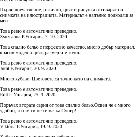
Първо впечатление, отлично, цвят и рисунка отговарят на
снимката на илюстрацията. Материалът е напълно подходящ за
мен.
Това ревю е автоматично преведено.
Zsuzsanna P.
Унгария
,
7. 10. 2020
Това спално бельо е перфектно качество, много добър материал,
красив модел и цвят, размерът е точно.
Това ревю е автоматично преведено.
Judit F.
Унгария
,
30. 9. 2020
Много хубаво. Цветовете са точно като на снимката.
Това ревю е автоматично преведено.
Edit L.
Унгария
,
25. 9. 2020
Поръчах втората серия от това спално бельо.Освен че е много
удобно, то почти не се мачка.Супер!
Това ревю е автоматично преведено.
Viktória P.
Унгария
,
19. 9. 2020
Хубав модел, с подходяща дебелина.