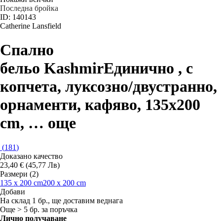
Последна бройка
ID: 140143
Catherine Lansfield
Спално
бельо Kashmir
Единично , с
копчета, луксозно/двустранно,
орнаменти, кафяво, 135x200
cm
, …
още
(
181
)
Доказано качество
23,40 € (45,77 Лв)
Размери (2)
135 x 200 cm
200 x 200 cm
Добави
На склад 1 бр., ще доставим веднага
Още > 5 бр. за поръчка
Лично получаване