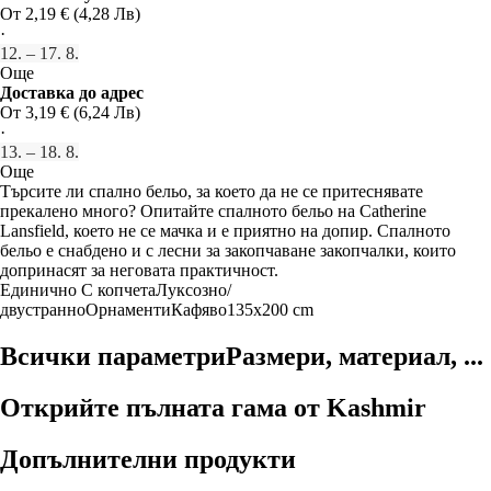
От 2,19 € (4,28 Лв)
·
12. – 17. 8.
Още
Доставка до адрес
От 3,19 € (6,24 Лв)
·
13. – 18. 8.
Още
Търсите ли спално бельо, за което да не се притеснявате
прекалено много? Опитайте спалното бельо на Catherine
Lansfield, което не се мачка и е приятно на допир. Спалното
бельо е снабдено и с лесни за закопчаване закопчалки, които
допринасят за неговата практичност.
Единично
С копчета
Луксозно/
двустранно
Орнаменти
Кафяво
135x200 cm
Всички параметри
Размери, материал, ...
Открийте пълната гама от Kashmir
Допълнителни продукти