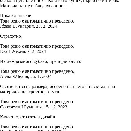
бельо и цената е ниска. Когато го купих, първо го изпирах.
Материалът не избледнява и не...
Покажи повече
Това ревю е автоматично преведено.
József B.
Унгария
,
28. 2. 2024
Страхотно!
Това ревю е автоматично преведено.
Eva B.
Чехия
,
7. 2. 2024
Изглежда много хубаво, препоръчвам го
Това ревю е автоматично преведено.
Alena S.
Чехия
,
25. 1. 2024
Съответства на размера, особено на цветовата схема и на
материала невероятно, за мен
Това ревю е автоматично преведено.
Coposescu I.
Румъния
,
15. 12. 2023
Качество, страхотен дизайн.
Това ревю е автоматично преведено.