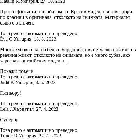
Katalin R.
Унгария
,
27. 10. 2023
Просто фантастично, обичам го! Красив модел, цветове, дори
по-красиви в оригинала, отколкото на снимката. Материалът
също е отличен.
Това ревю е автоматично преведено.
Éva C.
Унгария
,
18. 8. 2023
Много хубаво спално бельо. Бордовият цвят е малко по-силен в
реалния живот, отколкото на снимката, но е много хубав, ако
харесвате английския модел, п...
Покажи повече
Това ревю е автоматично преведено.
Judit K.
Унгария
,
3. 5. 2023
Гьоньору!
Това ревю е автоматично преведено.
Lela J.
Хърватия
,
27. 4. 2023
Суперрр
Това ревю е автоматично преведено.
Tünde B.
Унгария
,
27. 4. 2023