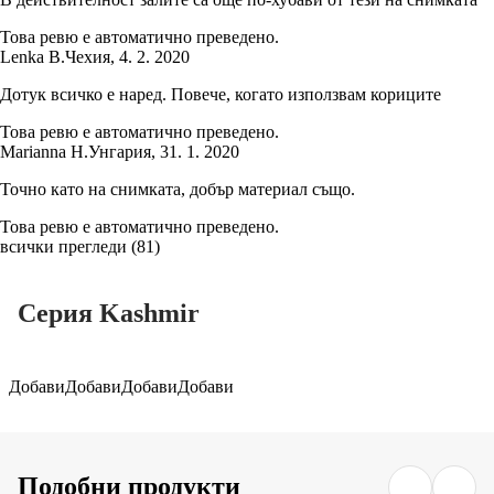
Това ревю е автоматично преведено.
Lenka B.
Чехия
,
4. 2. 2020
Дотук всичко е наред. Повече, когато използвам кориците
Това ревю е автоматично преведено.
Marianna H.
Унгария
,
31. 1. 2020
Точно като на снимката, добър материал също.
Това ревю е автоматично преведено.
всички прегледи
(
81
)
Серия Kashmir
Добави
Добави
Добави
Добави
Подобни продукти