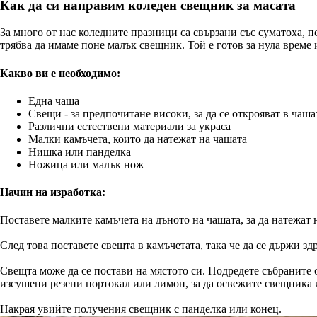
Как да си направим коледен свещник за масата
За много от нас коледните празници са свързани със суматоха, п
трябва да имаме поне малък свещник. Той е готов за нула време
Какво ви е необходимо:
Една чаша
Свещи - за предпочитане високи, за да се открояват в чаша
Различни естествени материали за украса
Малки камъчета, които да натежат на чашата
Нишка или панделка
Ножица или малък нож
Начин на изработка:
Поставете малките камъчета на дъното на чашата, за да натежат 
След това поставете свещта в камъчетата, така че да се държи здр
Свещта може да се постави на мястото си. Подредете събраните
изсушени резени портокал или лимон, за да освежите свещника и
Накрая увийте получения свещник с панделка или конец.