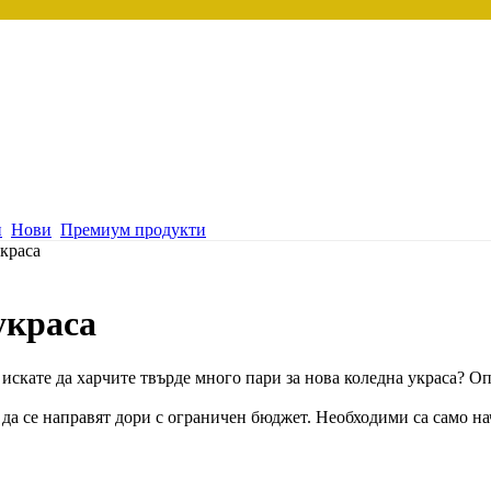
и
Нови
Премиум продукти
украса
украса
искате да харчите твърде много пари за нова коледна украса? Оп
т да се направят дори с ограничен бюджет. Необходими са само н