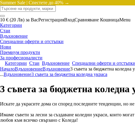
Summer Sale |
Спестете до 40% →
10 € (20 Лв) за Вас
Регистрация
Вход
Сравняване
Кошница
Menu
Категории
Стаи
Вдъхновение
Специални оферти и отстъпки
Нови
Премиум продукти
За професионалисти
Категории
Стаи
Вдъхновение
Специални оферти и отстъпк
Начало
Вдъхновение
Вдъхновение
3 съвета за бюджетна коледна 
...
Вдъхновение
3 съвета за бюджетна коледна украса
3 съвета за бюджетна коледна 
Искате да украсите дома си според последните тенденции, но не 
Имаме съвети за лесни за създаване коледни украси, които мога
любов към всичко свързано с Коледа!