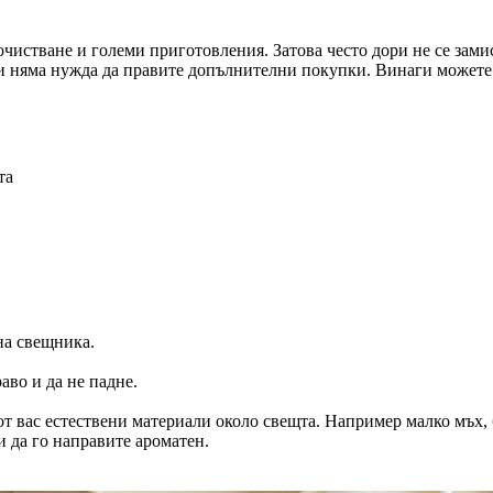
очистване и големи приготовления. Затова често дори не се замис
 и няма нужда да правите допълнителни покупки. Винаги можете 
та
на свещника.
аво и да не падне.
 от вас естествени материали около свещта. Например малко мъх
 да го направите ароматен.