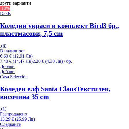
други варианти
-10%
Dakls
Коледни украси в комплект Bird
3 бр.,
пластмасови, 7,5 cm
(
6
)
В наличност
6,60 € (12,91 Лв)
7,40 € (14,47 Лв)
2,20 € (4,30 Лв) / бр.
Добави
Добави
Casa Selección
Коледен елф Santa Claus
Текстилен,
височина 35 cm
(
1
)
Разпродадено
13,29 € (25,99 Лв)
Следвайте