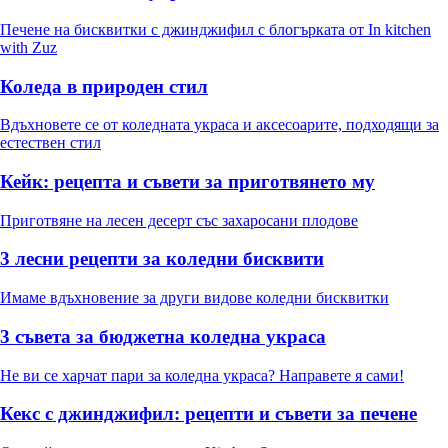
Печене на бисквитки с джинджифил с блогърката от In kitchen
with Zuz
Коледа в природен стил
Вдъхновете се от коледната украса и аксесоарите, подходящи за
естествен стил
Кейк: рецепта и съвети за приготвянето му
Приготвяне на лесен десерт със захаросани плодове
3 лесни рецепти за коледни бисквити
Имаме вдъхновение за други видове коледни бисквитки
3 съвета за бюджетна коледна украса
Не ви се харчат пари за коледна украса? Направете я сами!
Кекс с джинджифил: рецепти и съвети за печене