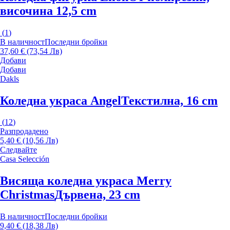
височина 12,5 cm
(
1
)
В наличност
Последни бройки
37,60 € (73,54 Лв)
Добави
Добави
Dakls
Коледна украса Angel
Текстилна, 16 cm
(
12
)
Разпродадено
5,40 € (10,56 Лв)
Следвайте
Casa Selección
Висяща коледна украса Merry
Christmas
Дървена, 23 cm
В наличност
Последни бройки
9,40 € (18,38 Лв)