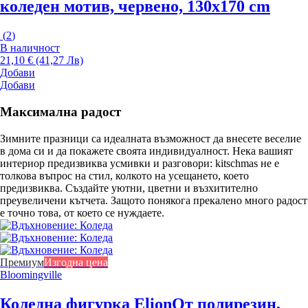
коледен мотив, червено, 130x170 cm
(
2
)
В наличност
21,10 € (41,27 Лв)
Добави
Добави
Максимална радост
Зимните празници са идеалната възможност да внесете веселие
в дома си и да покажете своята индивидуалност. Нека вашият
интериор предизвиква усмивки и разговори: kitschmas не е
толкова въпрос на стил, колкото на усещането, което
предизвиква. Създайте уютни, цветни и възхитително
преувеличени кътчета. Защото понякога прекалено много радост
е точно това, от което се нуждаете.
Премиум
Изгодна цена
Bloomingville
Коледна фигурка Elion
От полирезин,