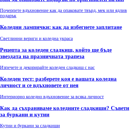
Почерпете вдъхновение как да опаковате твърд, мек или ядлив
подарък
Коледни лампички: как да избегнете заплитане
Светлинни вериги и коледна украса
Рецепта за коледен сладкиш, който ще бъде
звездата на празничната трапеза
Изпечете и декорирайте коледен сладкиш с нас
Коледен тест: разберете коя е вашата коледна
личност и се вдъхновете от нея
Интериорно коледно вдъхновение за всяка личност
Как да съхраняваме коледните сладкиши? Съвети
за буркани и кутии
Кутии и буркани за сладкиши