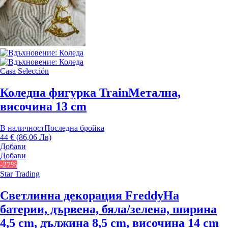
Casa Selección
Коледна фигурка Train
Метална,
височина 13 cm
В наличност
Последна бройка
44 € (86,06 Лв)
Добави
Добави
-27%
Star Trading
Светлинна декорация Freddy
На
батерии, дървена, бяла/зелена, ширина
4,5 cm, дължина 8,5 cm, височина 14 cm