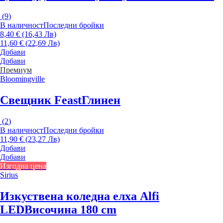
(
9
)
В наличност
Последни бройки
8,40 € (16,43 Лв)
11,60 € (22,69 Лв)
Добави
Добави
Премиум
Bloomingville
Свещник Feast
Глинен
(
2
)
В наличност
Последни бройки
11,90 € (23,27 Лв)
Добави
Добави
Изгодна цена
Sirius
Изкуствена коледна елха Alfi
LED
Височина 180 cm