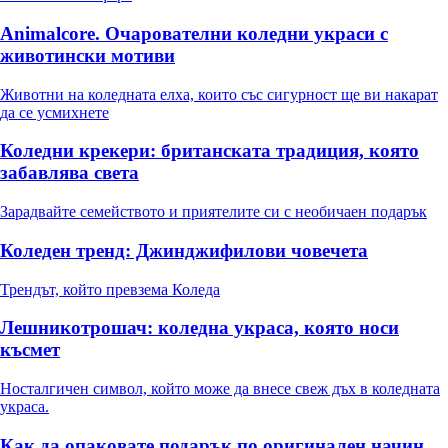
Animalcore. Очарователни коледни украси с
животински мотиви
Животни на коледната елха, които със сигурност ще ви накарат
да се усмихнете
Коледни крекери: британската традиция, която
забавлява света
Зарадвайте семейството и приятелите си с необичаен подарък
Коледeн тренд: Джинджифилови човечета
Трендът, който превзема Коледа
Лешникотрошач: коледна украса, която носи
късмет
Носталгичен символ, който може да внесе свеж дъх в коледната
украса.
Как да опаковате подарък по оригинален начин