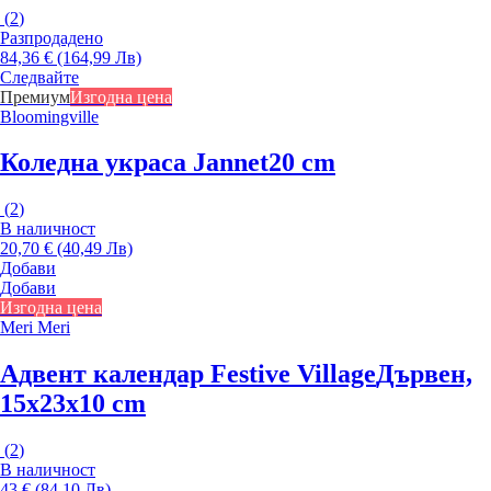
(
2
)
Разпродадено
84,36 € (164,99 Лв)
Следвайте
Премиум
Изгодна цена
Bloomingville
Коледна украса Jannet
20 cm
(
2
)
В наличност
20,70 € (40,49 Лв)
Добави
Добави
Изгодна цена
Meri Meri
Адвент календар Festive Village
Дървен,
15x23x10 cm
(
2
)
В наличност
43 € (84,10 Лв)