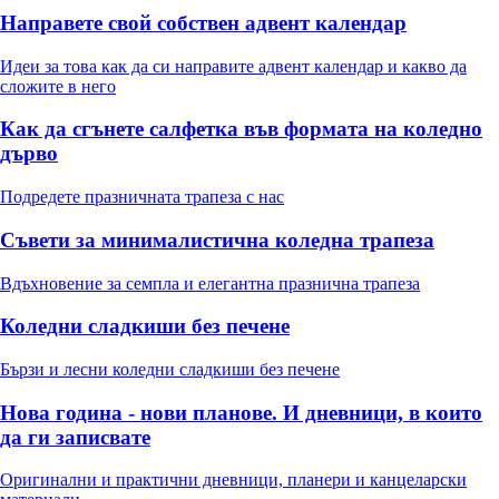
Направете свой собствен адвент календар
Идеи за това как да си направите адвент календар и какво да
сложите в него
Как да сгънете салфетка във формата на коледно
дърво
Подредете празничната трапеза с нас
Съвети за минималистична коледна трапеза
Вдъхновение за семпла и елегантна празнична трапеза
Коледни сладкиши без печене
Бързи и лесни коледни сладкиши без печене
Нова година - нови планове. И дневници, в които
да ги записвате
Оригинални и практични дневници, планери и канцеларски