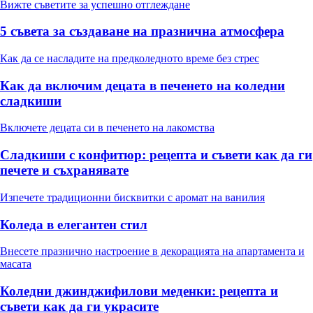
Вижте съветите за успешно отглеждане
5 съвета за създаване на празнична атмосфера
Как да се насладите на предколедното време без стрес
Как да включим децата в печенето на коледни
сладкиши
Включете децата си в печенето на лакомства
Сладкиши с конфитюр: рецепта и съвети как да ги
печете и съхранявате
Изпечете традиционни бисквитки с аромат на ванилия
Коледа в елегантен стил
Внесете празнично настроение в декорацията на апартамента и
масата
Коледни джинджифилови меденки: рецепта и
съвети как да ги украсите