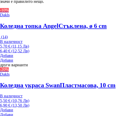
значи е правилнто нещо.
-10%
Dakls
Коледна топка Angel
Стъклена, ø 6 cm
(
14
)
В наличност
5,70 € (11,15 Лв)
6,40 € (12,52 Лв)
Добави
Добави
други варианти
-20%
Dakls
Коледна украса Swan
Пластмасова, 10 cm
В наличност
5,50 € (10,76 Лв)
6,90 € (13,50 Лв)
Добави
Добави