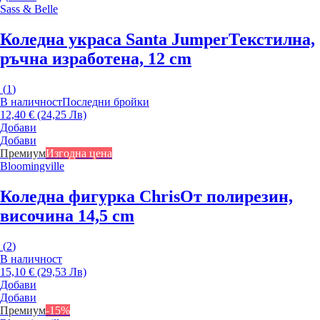
Sass & Belle
Коледна украса Santa Jumper
Текстилна,
ръчна изработена, 12 cm
(
1
)
В наличност
Последни бройки
12,40 € (24,25 Лв)
Добави
Добави
Премиум
Изгодна цена
Bloomingville
Коледна фигурка Chris
От полирезин,
височина 14,5 cm
(
2
)
В наличност
15,10 € (29,53 Лв)
Добави
Добави
Премиум
-15%