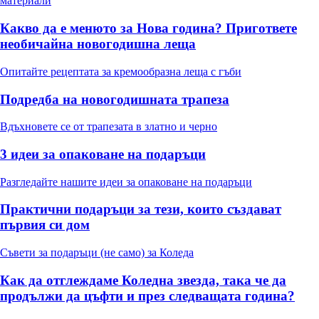
материали
Какво да е менюто за Нова година? Пригответе
необичайна новогодишна леща
Опитайте рецептата за кремообразна леща с гъби
Подредба на новогодишната трапеза
Вдъхновете се от трапезата в златно и черно
3 идеи за опаковане на подаръци
Разгледайте нашите идеи за опаковане на подаръци
Практични подаръци за тези, които създават
първия си дом
Съвети за подаръци (не само) за Коледа
Как да отглеждаме Коледна звезда, така че да
продължи да цъфти и през следващата година?