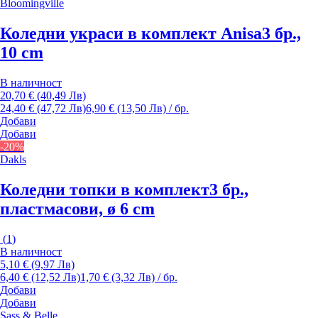
Bloomingville
Коледни украси в комплект Anisa
3 бр.,
10 cm
В наличност
20,70 € (40,49 Лв)
24,40 € (47,72 Лв)
6,90 € (13,50 Лв) / бр.
Добави
Добави
-20%
Dakls
Коледни топки в комплект
3 бр.,
пластмасови, ø 6 cm
(
1
)
В наличност
5,10 € (9,97 Лв)
6,40 € (12,52 Лв)
1,70 € (3,32 Лв) / бр.
Добави
Добави
Sass & Belle