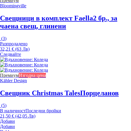
Премиум
Bloomingville
Свещници в комплект Faella
2 бр., за
чаена свещ, глинени
(
3
)
Разпродадено
32,21 € (63 Лв)
Следвайте
Премиум
Изгодна цена
Kähler Design
Свещник Christmas Tales
Порцеланов
(
5
)
В наличност
Последни бройки
21,50 € (42,05 Лв)
Добави
Добави