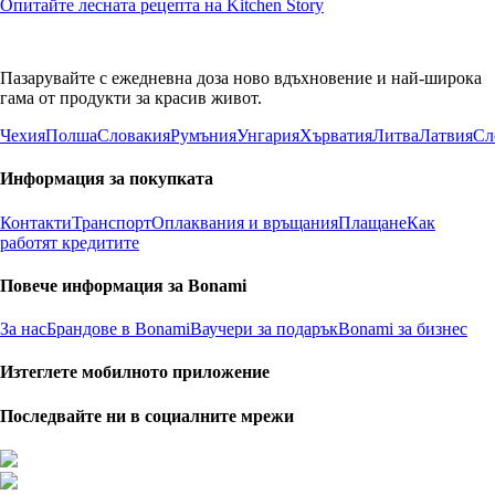
Опитайте лесната рецепта на Kitchen Story
Пазарувайте с ежедневна доза ново вдъхновение и най-широка
гама от продукти за красив живот.
Чехия
Полша
Словакия
Румъния
Унгария
Хърватия
Литва
Латвия
Сл
Информация за покупката
Контакти
Транспорт
Оплаквания и връщания
Плащане
Как
работят кредитите
Повече информация за Bonami
За нас
Брандове в Bonami
Ваучери за подарък
Bonami за бизнес
Изтеглете мобилното приложение
Последвайте ни в социалните мрежи