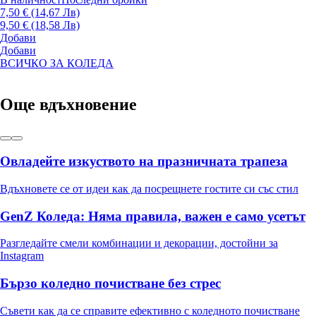
7,50 € (14,67 Лв)
9,50 € (18,58 Лв)
Добави
Добави
ВСИЧКО ЗА КОЛЕДА
Още вдъхновение
Овладейте изкуството на празничната трапеза
Вдъхновете се от идеи как да посрещнете гостите си със стил
GenZ Коледа: Няма правила, важен е само усетът
Разгледайте смели комбинации и декорации, достойни за
Instagram
Бързо коледно почистване без стрес
Съвети как да се справите ефективно с коледното почистване