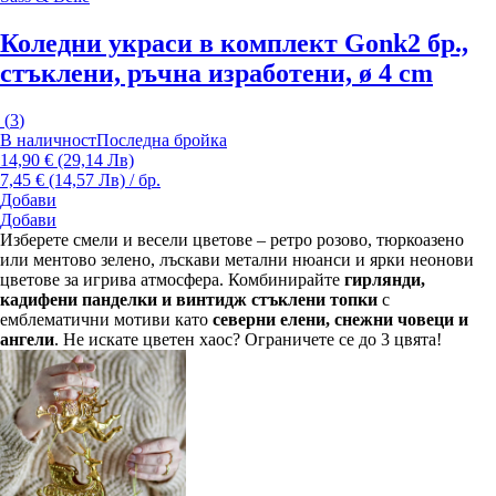
Коледни украси в комплект Gonk
2 бр.,
стъклени, ръчна изработени, ø 4 cm
(
3
)
В наличност
Последна бройка
14,90 € (29,14 Лв)
7,45 € (14,57 Лв) / бр.
Добави
Добави
Изберете смели и весели цветове – ретро розово, тюркоазено
или ментово зелено, лъскави метални нюанси и ярки неонови
цветове за игрива атмосфера. Комбинирайте
гирлянди,
кадифени панделки и винтидж стъклени топки
с
емблематични мотиви като
северни елени, снежни човеци и
ангели
. Не искате цветен хаос? Ограничете се до 3 цвята!