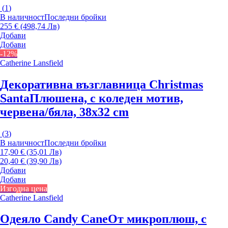
(
1
)
В наличност
Последни бройки
255 € (498,74 Лв)
Добави
Добави
-12%
Catherine Lansfield
Декоративна възглавница Christmas
Santa
Плюшена, с коледен мотив,
червена/бяла, 38x32 cm
(
3
)
В наличност
Последни бройки
17,90 € (35,01 Лв)
20,40 € (39,90 Лв)
Добави
Добави
Изгодна цена
Catherine Lansfield
Одеяло Candy Cane
От микроплюш, с