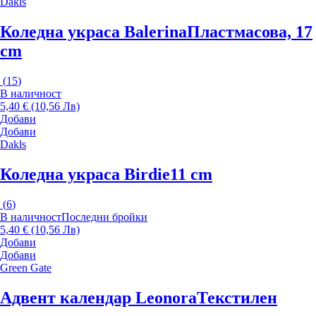
Dakls
Коледна украса Balerina
Пластмасова, 17
cm
(
15
)
В наличност
5,40 € (10,56 Лв)
Добави
Добави
Dakls
Коледна украса Birdie
11 cm
(
6
)
В наличност
Последни бройки
5,40 € (10,56 Лв)
Добави
Добави
Green Gate
Адвент календар Leonora
Текстилен