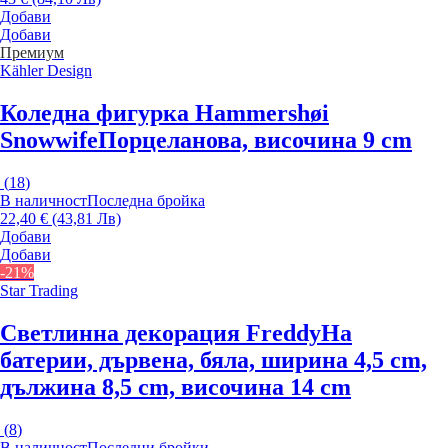
Добави
Добави
Премиум
Kähler Design
Коледна фигурка Hammershøi
Snowwife
Порцеланова, височина 9 cm
(
18
)
В наличност
Последна бройка
22,40 € (43,81 Лв)
Добави
Добави
-21%
Star Trading
Светлинна декорация Freddy
На
батерии, дървена, бяла, ширина 4,5 cm,
дължина 8,5 cm, височина 14 cm
(
8
)
В наличност
Последни бройки