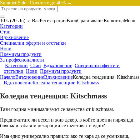
Summer Sale |
Спестете до 40% →
10 € (20 Лв) за Вас
Регистрация
Вход
Сравняване
Кошница
Menu
Категории
Стаи
Вдъхновение
Специални оферти и отстъпки
Нови
Премиум продукти
За професионалисти
Категории
Стаи
Вдъхновение
Специални оферти и
отстъпки
Нови
Премиум продукти
Начало
Вдъхновение
Вдъхновение
Коледна тенденция: Kitschmass
...
Вдъхновение
Коледна тенденция: Kitschmass
Коледна тенденция: Kitschmass
Тази година минимализмът се замества от kitschmass.
Предпочитате ли весел и жив декор, в който цветни гирлянди,
блясък и забавни декорации се съчетават в едно?
Има едно универсално правило: ако те кара да се усмихваш,