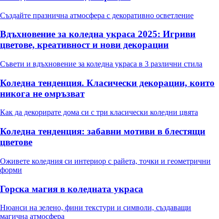
Създайте празнична атмосфера с декоративно осветление
Вдъхновение за коледна украса 2025: Игриви
цветове, креативност и нови декорации
Съвети и вдъхновение за коледна украса в 3 различни стила
Коледна тенденция. Класически декорации, които
никога не омръзват
Как да декорирате дома си с три класически коледни цвята
Коледна тенденция: забавни мотиви в блестящи
цветове
Оживете коледния си интериор с райета, точки и геометрични
форми
Горска магия в коледната украса
Нюанси на зелено, фини текстури и символи, създаващи
магична атмосфера