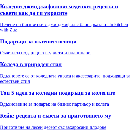
Коледни джинджифилови меденки: рецепта и
съвети как да ги украсите
Печене на бисквитки с джинджифил с блогърката от In kitchen
with Zuz
Подаръци за пътешественици
Съвети за подаръци за туристи и планинари
Коледа в природен стил
Вдъхновете се от коледната украса и аксесоарите, подходящи за
естествен стил
Топ 5 идеи за коледни подаръци за колегите
Вдъхновение за подарък на бизнес партньор и колега
Кейк: рецепта и съвети за приготвянето му
Приготвяне на лесен десерт със захаросани плодове