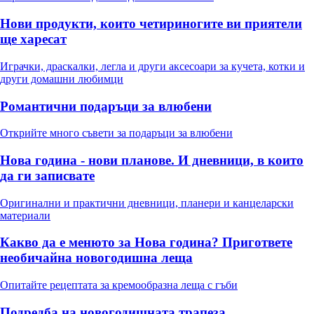
Нови продукти, които четириногите ви приятели
ще харесат
Играчки, драскалки, легла и други аксесоари за кучета, котки и
други домашни любимци
Романтични подаръци за влюбени
Открийте много съвети за подаръци за влюбени
Нова година - нови планове. И дневници, в които
да ги записвате
Оригинални и практични дневници, планери и канцеларски
материали
Какво да е менюто за Нова година? Пригответе
необичайна новогодишна леща
Опитайте рецептата за кремообразна леща с гъби
Подредба на новогодишната трапеза