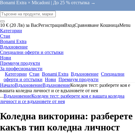
Bonami Extra × Micadoni |
До 25 % отстъпка →
10 € (20 Лв) за Вас
Регистрация
Вход
Сравняване
Кошница
Menu
Категории
Стаи
Bonami Extra
Вдъхновение
Специални оферти и отстъпки
Нови
Премиум продукти
За професионалисти
Категории
Стаи
Bonami Extra
Вдъхновение
Специални
оферти и отстъпки
Нови
Премиум продукти
Начало
Вдъхновение
Вдъхновение
Коледен тест: разберете коя е
вашата коледна личност и се вдъхновете от нея
...
Вдъхновение
Коледен тест: разберете коя е вашата коледна
личност и се вдъхновете от нея
Коледна викторина: разберете
какъв тип коледна личност