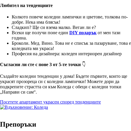
Любител на тенденциите
Колкото повече коледни лампички и цветове, толкова по-
добре. Нека има блясък!
Сладкип? Ще си взема малко. Веган ли е?
Всеки ще получи поне един
DIY подарък
от мен тази
година.
Броколи. Мед. Вино. Това не е списък за пазаруване, това е
коледната ми украса!
Професия на дизайнера: коледен интериорен дизайнер
Съгласни ли сте с поне 3 от 5-те точки
👇
Създайте коледни тенденции у дома! Бъдете първите, които ще
украсят прозореца си с коледни лампички! Можете дори да
подкрепите страстта си към Коледа с обеци с коледни топки
„Направи си сам“.
Посетете апартамент украсен според тенденциите
Препоръки