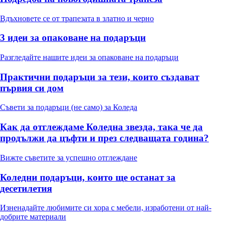
Вдъхновете се от трапезата в златно и черно
3 идеи за опаковане на подаръци
Разгледайте нашите идеи за опаковане на подаръци
Практични подаръци за тези, които създават
първия си дом
Съвети за подаръци (не само) за Коледа
Как да отглеждаме Коледна звезда, така че да
продължи да цъфти и през следващата година?
Вижте съветите за успешно отглеждане
Коледни подаръци, които ще останат за
десетилетия
Изненадайте любимите си хора с мебели, изработени от най-
добрите материали