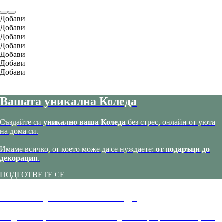
Добави
Добави
Добави
Добави
Добави
Добави
Добави
Вашата уникална Коледа
Създайте си
уникално ваша Коледа
без стрес, онлайн от уюта
на дома си.
Имаме всичко, от което може да се нуждаете:
от подаръци до
декорация
.
ПОДГОТВЕТЕ СЕ
Вашата уникална Коледа
Създайте си
уникално ваша Коледа
без стрес, онлайн от уюта