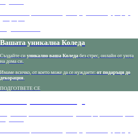
на дома си.
Имаме всичко, от което може да се нуждаете:
от подаръци до
декорация
.
ПОДГОТВЕТЕ СЕ
Вашата уникална Коледа
Създайте си
уникално ваша Коледа
без стрес, онлайн от уюта
на дома си.
Имаме всичко, от което може да се нуждаете:
от подаръци до
декорация
.
ПОДГОТВЕТЕ СЕ
Вашата уникална Коледа
Създайте си
уникално ваша Коледа
без стрес, онлайн от уюта
на дома си.
Имаме всичко, от което може да се нуждаете:
от подаръци до
декорация
.