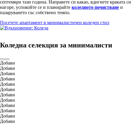
септември тази година. Направете си какао, вдигнете краката си
нагоре, успокойте се и планирайте
коледното почистване
и
пазаруването със собствено темпо.
Посетете апартамент в минималистичен коледен стил
Коледна селекция за минималисти
Добави
Добави
Добави
Добави
Добави
Добави
Добави
Добави
Добави
Добави
Добави
Добави