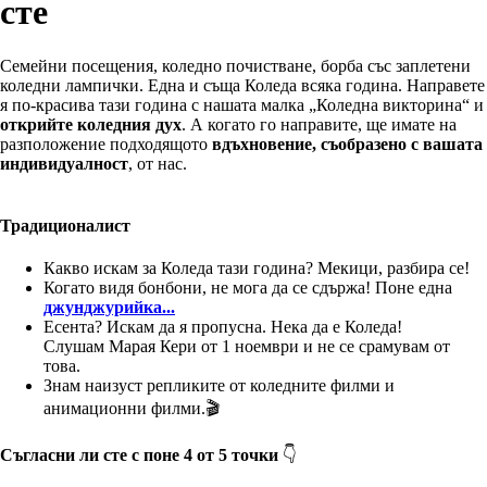
сте
Семейни посещения, коледно почистване, борба със заплетени
коледни лампички. Една и съща Коледа всяка година. Направете
я по-красива тази година с нашата малка „Коледна викторина“ и
открийте коледния дух
. А когато го направите, ще имате на
разположение подходящото
вдъхновение, съобразено с вашата
индивидуалност
, от нас.
Традиционалист
Какво искам за Коледа тази година? Мекици, разбира се!
Когато видя бонбони, не мога да се сдържа! Поне една
джунджурийка...
Есента? Искам да я пропусна. Нека да е Коледа!
Слушам Марая Кери от 1 ноември и не се срамувам от
това.
Знам наизуст репликите от коледните филми и
анимационни филми.🎬
Съгласни ли сте с поне 4 от 5 точки
👇