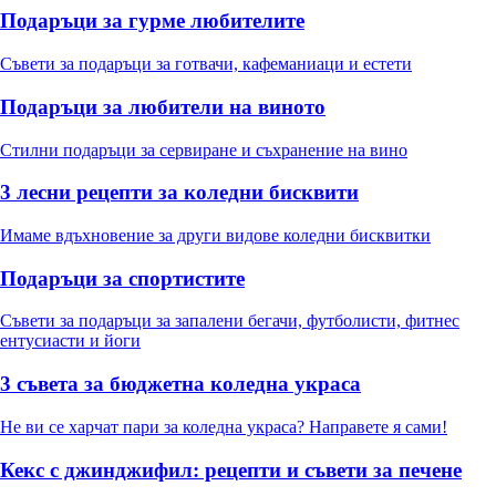
Подаръци за гурме любителите
Съвети за подаръци за готвачи, кафеманиаци и естети
Подаръци за любители на виното
Стилни подаръци за сервиране и съхранение на вино
3 лесни рецепти за коледни бисквити
Имаме вдъхновение за други видове коледни бисквитки
Подаръци за спортистите
Съвети за подаръци за запалени бегачи, футболисти, фитнес
ентусиасти и йоги
3 съвета за бюджетна коледна украса
Не ви се харчат пари за коледна украса? Направете я сами!
Кекс с джинджифил: рецепти и съвети за печене