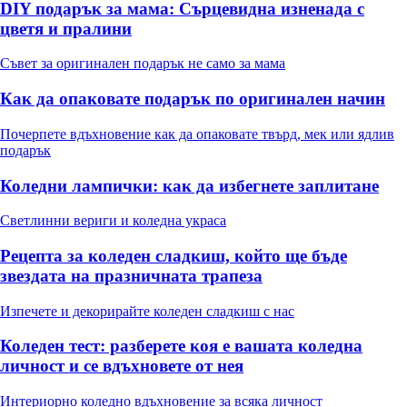
DIY подарък за мама: Сърцевидна изненада с
цветя и пралини
Съвет за оригинален подарък не само за мама
Как да опаковате подарък по оригинален начин
Почерпете вдъхновение как да опаковате твърд, мек или ядлив
подарък
Коледни лампички: как да избегнете заплитане
Светлинни вериги и коледна украса
Рецепта за коледен сладкиш, който ще бъде
звездата на празничната трапеза
Изпечете и декорирайте коледен сладкиш с нас
Коледен тест: разберете коя е вашата коледна
личност и се вдъхновете от нея
Интериорно коледно вдъхновение за всяка личност