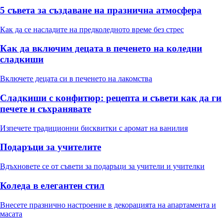
5 съвета за създаване на празнична атмосфера
Как да се насладите на предколедното време без стрес
Как да включим децата в печенето на коледни
сладкиши
Включете децата си в печенето на лакомства
Сладкиши с конфитюр: рецепта и съвети как да ги
печете и съхранявате
Изпечете традиционни бисквитки с аромат на ванилия
Подаръци за учителите
Вдъхновете се от съвети за подаръци за учители и учителки
Коледа в елегантен стил
Внесете празнично настроение в декорацията на апартамента и
масата