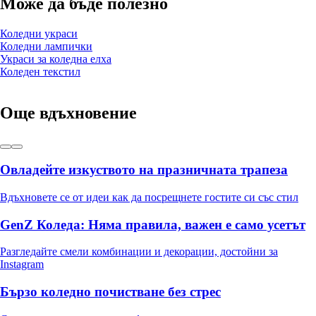
Може да бъде полезно
Коледни украси
Коледни лампички
Украси за коледна елха
Коледен текстил
Още вдъхновение
Овладейте изкуството на празничната трапеза
Вдъхновете се от идеи как да посрещнете гостите си със стил
GenZ Коледа: Няма правила, важен е само усетът
Разгледайте смели комбинации и декорации, достойни за
Instagram
Бързо коледно почистване без стрес