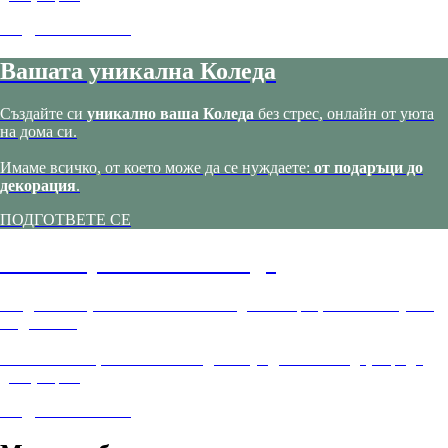
ПОДГОТВЕТЕ СЕ
Вашата уникална Коледа
Създайте си
уникално ваша Коледа
без стрес, онлайн от уюта
на дома си.
Имаме всичко, от което може да се нуждаете:
от подаръци до
декорация
.
ПОДГОТВЕТЕ СЕ
Вашата уникална Коледа
Създайте си
уникално ваша Коледа
без стрес, онлайн от уюта
на дома си.
Имаме всичко, от което може да се нуждаете:
от подаръци до
декорация
.
ПОДГОТВЕТЕ СЕ