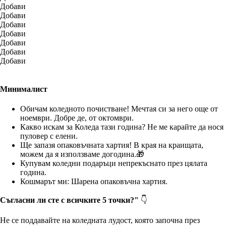
Добави
Добави
Добави
Добави
Добави
Добави
Добави
Минималист
Обичам коледното почистване! Мечтая си за него още от
ноември. Добре де, от октомври.
Какво искам за Коледа тази година? Не ме карайте да нося
пуловер с елени.
Ще запазя опаковъчната хартия! В края на краищата,
можем да я използваме догодина.🎁
Купувам коледни подаръци непрекъснато през цялата
година.
Кошмарът ми: Шарена опаковъчна хартия.
Съгласни ли сте с всичките 5 точки?"
👇
Не се поддавайте на коледната лудост, която започна през