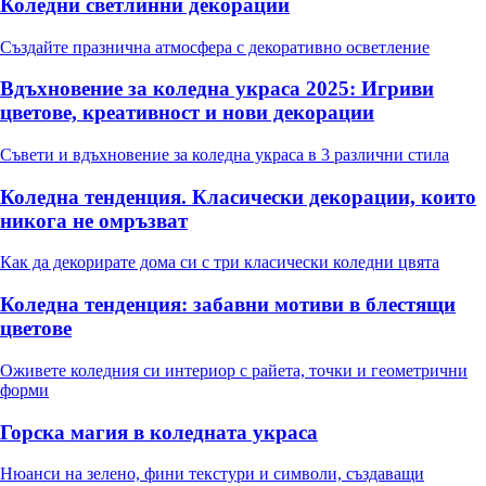
Коледни светлинни декорации
Създайте празнична атмосфера с декоративно осветление
Вдъхновение за коледна украса 2025: Игриви
цветове, креативност и нови декорации
Съвети и вдъхновение за коледна украса в 3 различни стила
Коледна тенденция. Класически декорации, които
никога не омръзват
Как да декорирате дома си с три класически коледни цвята
Коледна тенденция: забавни мотиви в блестящи
цветове
Оживете коледния си интериор с райета, точки и геометрични
форми
Горска магия в коледната украса
Нюанси на зелено, фини текстури и символи, създаващи