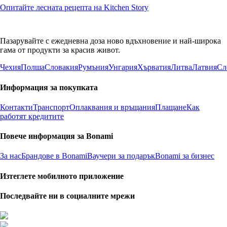
Опитайте лесната рецепта на Kitchen Story
Пазарувайте с ежедневна доза ново вдъхновение и най-широка
гама от продукти за красив живот.
Чехия
Полша
Словакия
Румъния
Унгария
Хърватия
Литва
Латвия
Сл
Информация за покупката
Контакти
Транспорт
Оплаквания и връщания
Плащане
Как
работят кредитите
Повече информация за Bonami
За нас
Брандове в Bonami
Ваучери за подарък
Bonami за бизнес
Изтеглете мобилното приложение
Последвайте ни в социалните мрежи