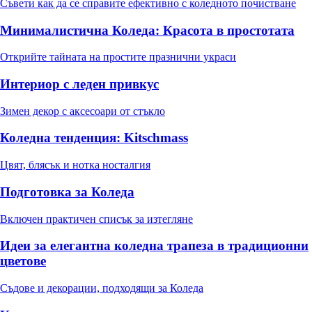
Съвети как да се справите ефективно с коледното почистване
Минималистична Коледа: Красота в простотата
Открийте тайната на простите празнични украси
Интериор с леден привкус
Зимен декор с аксесоари от стъкло
Коледна тенденция: Kitschmass
Цвят, блясък и нотка носталгия
Подготовка за Коледа
Включен практичен списък за изтегляне
Идеи за елегантна коледна трапеза в традиционни
цветове
Съдове и декорации, подходящи за Коледа