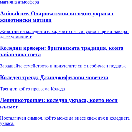
магична атмосфера
Animalcore. Очарователни коледни украси с
животински мотиви
Животни на коледната елха, които със сигурност ще ви накарат
да се усмихнете
Коледни крекери: британската традиция, която
забавлява света
Зарадвайте семейството и приятелите си с необичаен подарък
Коледeн тренд: Джинджифилови човечета
Трендът, който превзема Коледа
Лешникотрошач: коледна украса, която носи
късмет
Носталгичен символ, който може да внесе свеж дъх в коледната
украса.