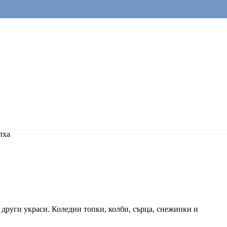
лха
 други украси. Коледни топки, колби, сърца, снежинки и