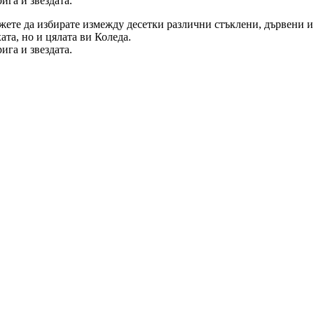
ига и звездата.
жете да избирате измежду десетки различни стъклени, дървени и
ата, но и цялата ви Коледа.
ига и звездата.