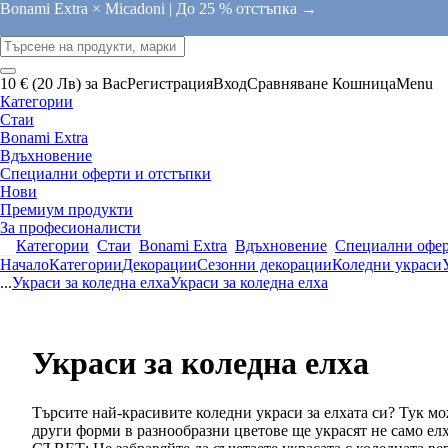
Bonami Extra × Micadoni |
До 25 % отстъпка →
10 € (20 Лв) за Вас
Регистрация
Вход
Сравняване
Кошница
Menu
Категории
Стаи
Bonami Extra
Вдъхновение
Специални оферти и отстъпки
Нови
Премиум продукти
За професионалисти
Категории
Стаи
Bonami Extra
Вдъхновение
Специални офер
Начало
Категории
Декорации
Сезонни декорации
Коледни украси
...
Украси за коледна елха
Украси за коледна елха
Украси за коледна елха
Търсите най-красивите коледни украси за елхата си? Тук мо
други форми в разнообразни цветове ще украсят не само елх