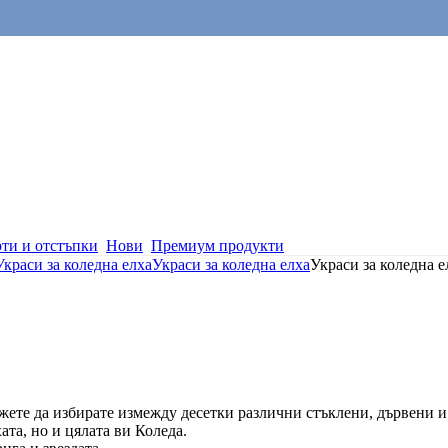
ти и отстъпки
Нови
Премиум продукти
Украси за коледна елха
Украси за коледна елха
Украси за коледна е
жете да избирате измежду десетки различни стъклени, дървени и
ата, но и цялата ви Коледа.