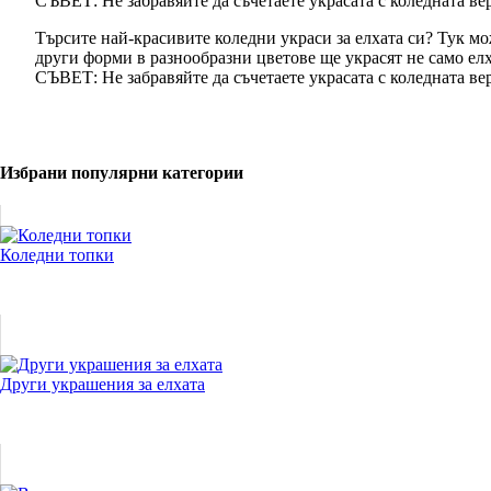
СЪВЕТ: Не забравяйте да съчетаете украсата с коледната вер
Търсите най-красивите коледни украси за елхата си? Тук мо
други форми в разнообразни цветове ще украсят не само елх
СЪВЕТ: Не забравяйте да съчетаете украсата с коледната вер
Избрани популярни категории
Коледни топки
Други украшения за елхата