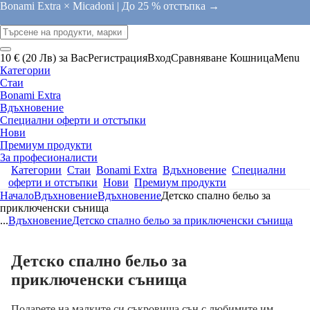
Bonami Extra × Micadoni |
До 25 % отстъпка →
10 € (20 Лв) за Вас
Регистрация
Вход
Сравняване
Кошница
Menu
Категории
Стаи
Bonami Extra
Вдъхновение
Специални оферти и отстъпки
Нови
Премиум продукти
За професионалисти
Категории
Стаи
Bonami Extra
Вдъхновение
Специални
оферти и отстъпки
Нови
Премиум продукти
Начало
Вдъхновение
Вдъхновение
Детско спално бельо за
приключенски сънища
...
Вдъхновение
Детско спално бельо за приключенски сънища
Детско спално бельо за
приключенски сънища
Подарете на малките си съкровища сън с любимите им