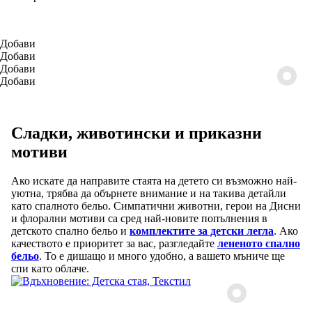
Добави
Добави
Добави
Добави
Сладки, животински и приказни
мотиви
Ако искате да направите стаята на детето си възможно най-
уютна, трябва да обърнете внимание и на такива детайли
като спалното бельо. Симпатични животни, герои на Дисни
и флорални мотиви са сред най-новите попълнения в
детското спално бельо и
комплектите за детски легла
. Ако
качеството е приоритет за вас, разгледайте
лененото спално
бельо
. То е дишащо и много удобно, а вашето мъниче ще
спи като облаче.