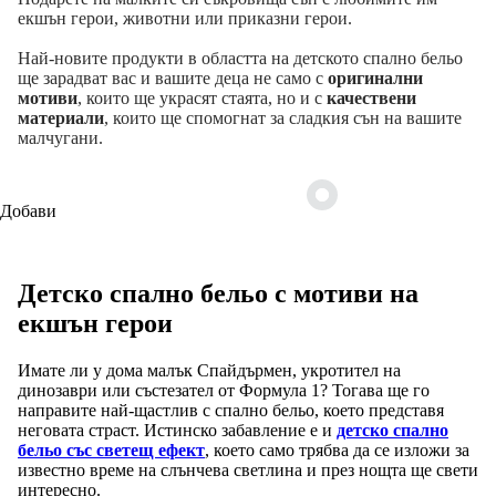
екшън герои, животни или приказни герои.
Най-новите продукти в областта на детското спално бельо
ще зарадват вас и вашите деца не само с
оригинални
мотиви
, които ще украсят стаята, но и с
качествени
материали
, които ще спомогнат за сладкия сън на вашите
малчугани.
Добави
Детско спално бельо с мотиви на
екшън герои
Имате ли у дома малък Спайдърмен, укротител на
динозаври или състезател от Формула 1? Тогава ще го
направите най-щастлив с спално бельо, което представя
неговата страст. Истинско забавление е и
детско спално
бельо със светещ ефект
, което само трябва да се изложи за
известно време на слънчева светлина и през нощта ще свети
интересно.