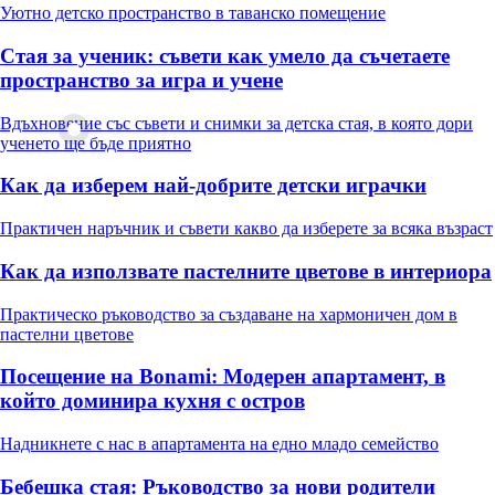
Уютно детско пространство в таванско помещение
Стая за ученик: съвети как умело да съчетаете
пространство за игра и учене
Вдъхновение със съвети и снимки за детска стая, в която дори
ученето ще бъде приятно
Как да изберем най-добрите детски играчки
Практичен наръчник и съвети какво да изберете за всяка възраст
Как да използвате пастелните цветове в интериора
Практическо ръководство за създаване на хармоничен дом в
пастелни цветове
Посещение на Bonami: Модерен апартамент, в
който доминира кухня с остров
Надникнете с нас в апартамента на едно младо семейство
Бебешка стая: Ръководство за нови родители