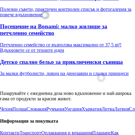
Полезни съвети, практичен контролен списък и фотогалерия за
повече вдъхновение
Посещение на Bonami: малко жилище за
петчленно семейство
Петчленно семейство се възползва максимално от 37,5 m²!
Вдъхновете се от техните идеи
Детско спално бельо за приключенски сънища
За малки футболисти, ловци на динозаври и сладки принцеси
Пазарувайте с ежедневна доза ново вдъхновение и най-широка
гама от продукти за красив живот.
Чехия
Полша
Словакия
Румъния
Унгария
Хърватия
Литва
Латвия
Сл
Информация за покупката
Контакти
Транспорт
Оплаквания и връщания
Плащане
Как