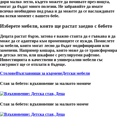
дори малко легло, където можете да почивате през нощта,
могат да бъдат много полезни. Не забравяйте да имате
всичко необходимо под ръка
и да можете да се наслаждавате
на всеки момент с вашето бебе.
Изберете мебели, които ще растат заедно с бебето
Децата растат бързо, затова е важно стаята да е гъвкава и да
може да се адаптира към променящите се нужди. Помислете
за
мебели, които могат лесно да бъдат модифицирани или
заменени
. Например кошара, която може да се трансформира
в детско легло, или шкафове с регулируеми рафтове.
Инвестицията в качествени и универсални мебели със
сигурност ще се отплати в бъдеще.
Столове
Възглавници за кърмене
Детски мебели
Стая за бебето: вдъхновение за малкото момиче
Стая за бебето: вдъхновение за малкото момче