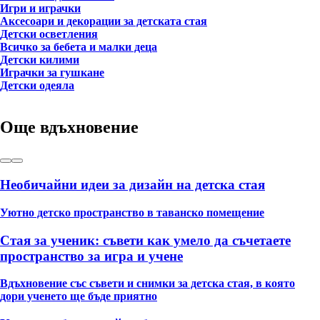
Игри и играчки
Аксесоари и декорации за детската стая
Детски осветления
Всичко за бебета и малки деца
Детски килими
Играчки за гушкане
Детски одеяла
Още вдъхновение
Необичайни идеи за дизайн на детска стая
Уютно детско пространство в таванско помещение
Стая за ученик: съвети как умело да съчетаете
пространство за игра и учене
Вдъхновение със съвети и снимки за детска стая, в която
дори ученето ще бъде приятно