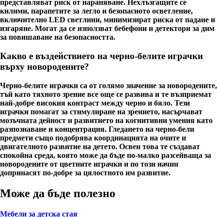
представляват риск от нараняване. Нехлъзгащите се
килими, парапетите за легло и безопасното осветление,
включително LED светлини, минимизират риска от падане и
изгаряне. Могат да се използват бебефони и детектори за дим
за повишаване на безопасността.
Какво е въздействието на черно-белите играчки
върху новородените?
Черно-белите играчки са от голямо значение за новородените,
тъй като тяхното зрение все още се развива и те възприемат
най-добре високия контраст между черно и бяло. Тези
играчки помагат за стимулиране на зрението, насърчават
мозъчната дейност и развитието на когнитивни умения като
разпознаване и концентрация. Гледането на черно-бели
предмети също подобрява координацията на очите и
двигателното развитие на детето. Освен това те създават
спокойна среда, която може да бъде по-малко разсейваща за
новородените от цветните играчки и по този начин
допринасят по-добре за цялостното им развитие.
Може да бъде полезно
Мебели за детска стая