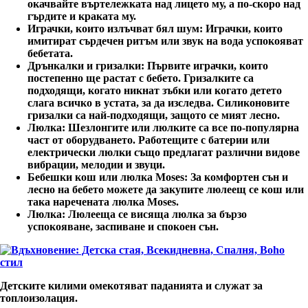
окачвайте въртележката над лицето му, а по-скоро над
гърдите и краката му.
Играчки, които излъчват бял шум
: Играчки, които
имитират сърдечен ритъм или звук на вода успокояват
бебетата.
Дрънкалки и гризалки
: Първите играчки, които
постепенно ще растат с бебето. Гризалките са
подходящи, когато никнат зъбки или когато детето
слага всичко в устата, за да изследва. Силиконовите
гризалки са най-подходящи, защото се мият лесно.
Люлка
: Шезлонгите или люлките са все по-популярна
част от оборудването. Работещите с батерии или
електрически люлки също предлагат различни видове
вибрации, мелодии и звуци.
Бебешки кош или люлка Moses
: За комфортен сън и
лесно на бебето можете да закупите люлеещ се кош или
така наречената люлка Moses.
Люлка
: Люлееща се висяща люлка за бързо
успокояване, заспиване и спокоен сън.
Детските килими омекотяват паданията и служат за
топлоизолация.