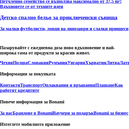
Петчленно семейство се възползва максимално от 37,5 m²!
Вдъхновете се от техните идеи
Детско спално бельо за приключенски сънища
За малки футболисти, ловци на динозаври и сладки принцеси
Пазарувайте с ежедневна доза ново вдъхновение и най-
широка гама от продукти за красив живот.
Чехия
Полша
Словакия
Румъния
Унгария
Хърватия
Литва
Лат
Информация за покупката
Контакти
Транспорт
Оплаквания и връщания
Плащане
Как
работят кредитите
Повече информация за Bonami
За нас
Брандове в Bonami
Ваучери за подарък
Bonami за бизнес
Изтеглете мобилното приложение