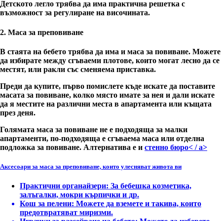
Детското легло трябва да има практична решетка с
възможност за регулиране на височината.
2. Маса за преповиване
В стаята на бебето трябва да има и маса за повиване. Можете
да избирате между сгъваеми плотове, които могат лесно да се
местят, или
ракли със сменяема приставка
.
Преди да купите, първо помислете къде искате да поставите
масата за повиване, колко място имате за нея и дали искате
да я местите на различни места в апартамента или къщата
през деня.
Голямата маса за повиване не е подходяща за малки
апартаменти, по-подходяща е сгъваема маса или отделна
подложка за повиване
. Алтернатива е и
стенно бюро< / a>
Аксесоари за маса за преповиване, които улесняват живота ви
Практични органайзери
: За бебешка козметика,
залъгалки, мокри кърпички и др.
Кош за пелени
: Можете да вземете и такива, които
предотвратяват миризми.