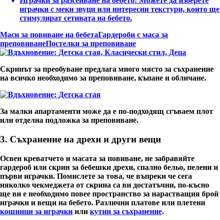
Играчки за разсейване на бебето
: Можете да изберете
играчки с меки звуци или интересни текстури, които ще
стимулират сетивата на бебето.
Маси за повиване на бебета
Гардероби с маса за
преповиване
Постелки за преповиване
Скринът за преобуване предлага много място за съхранение
на всичко необходимо за преповиване, къпане и обличане.
За малки апартаменти може да е по-подходящ сгъваем плот
или отделна подложка за преповиване.
3. Съхранение на дрехи и други вещи
Освен креватчето и масата за повиване, не забравяйте
гардероб или скрин за бебешки дрехи, спално бельо, пелени и
първи играчки. Помислете за това, че въпреки че сега
няколко чекмеджета от скрина са ви достатъчни, по-късно
ще ви е необходимо повее пространство за нарастващия брой
играчки и вещи на бебето. Различни платове или плетени
кошници за играчки
или
кутии за съхранение
.