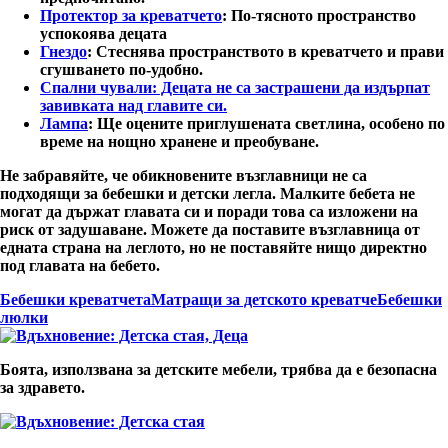
Протектор за креватчето
: По-тясното пространство
успокоява децата
Гнездо
: Стеснява пространството в креватчето и прави
сгушването по-удобно.
Спални чували:
Децата не са застрашени да издърпат
завивката над главите си.
Лампа
: Ще оцените приглушената светлина, особено по
време на нощно хранене и преобуване.
Не забравяйте, че обикновените възглавници
не са
подходящи
за бебешки и детски легла. Малките бебета не
могат да държат главата си и поради това са изложени на
риск от задушаване. Можете да поставите възглавница от
едната страна на леглото, но не поставяйте нищо директно
под главата на бебето.
Бебешки креватчета
Матращи за детското креватче
Бебешки
люлки
Боята, използвана за детските мебели, трябва да е безопасна
за здравето.