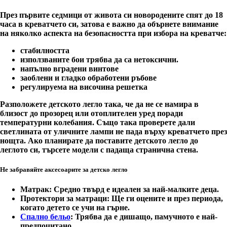
През първите седмици от живота си новородените спят до 18
часа в креватчето си, затова е важно да обърнете внимание
на няколко аспекта на безопасността при избора на креватче:
стабилността
използваните бои трябва да са нетоксични.
напълно вградени винтове
заоблени и гладко обработени ръбове
регулируема на височина решетка
Разположете детското легло така, че да не се намира в
близост до прозорец или отоплителен уред поради
температурни колебания. Също така проверете дали
светлината от уличните лампи не пада върху креватчето през
нощта. Ако планирате да поставите детското легло до
леглото си, търсете модели с падаща странична стена.
Не забравяйте аксесоарите за детско легло
Матрак
: Средно твърд е идеален за най-малките деца.
Протектори за матраци
: Ще ги оцените и през периода,
когато детето се учи на гърне.
Спално бельо
: Трябва да е дишащо, памучното е най-
предпочитано.