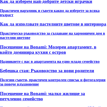
Как да изберем най-добрите детски играчки
Практичен наръчник и съвети какво да изберете за всяка
възраст
Как да използвате пастелните цветове в интериора
Практическо ръководство за създаване на хармоничен дом в
пастелни цветове
Посещение на Bonami: Модерен апартамент, в
който доминира кухня с остров
Надникнете с нас в апартамента на едно младо семейство
Бебешка стая: Ръководство за нови родители
Полезни съвети, практичен контролен списък и фотогалерия
за повече вдъхновение
Посещение на Bonami: малко жилище за
петчленно семейство