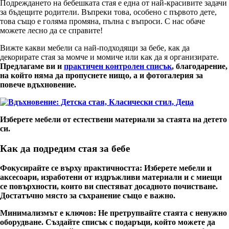
Подреждането на бебешката стая е една от най-красивите задачи
за бъдещите родители. Въпреки това, особено с първото дете,
това също е голяма промяна, пълна с въпроси. С нас обаче
можете лесно да се справите!
Вижте какви мебели са най-подходящи за бебе, как да
декорирате стая за момче и момиче или как да я организирате.
Предлагаме ви и
практичен контролен списък
, благодарение,
на който няма да пропуснете нищо, а и
фотогалерия за
повече вдъхновение
.
Изберете мебели от естествени материали за стаята на детето
си.
Как да подредим стая за бебе
Фокусирайте се върху практичността
: Изберете мебели и
аксесоари, изработени от издръжливи материали и с миещи
се повърхности, които ви спестяват досадното почистване.
Достатъчно място за съхранение също е важно.
Минимализмът е ключов
: Не претрупвайте стаята с ненужно
оборудване. Създайте списък с подаръци, който можете да