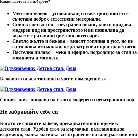
Какви цветове да изберете?
Ментово зелено
– успокояващ и свеж цвят, който се
съчетава добре с естествени материали.
Сиво в светъл тон
– неутрален нюанс, който придава
модерен вид на пространството и ви позволява да
играете с различни цветови аксесоари.
Светло жълто и бежово
– внасят топлина и уют, но не
са толкова изпъкнали, че да затрупват пространството.
Пастелно лилаво
– меко и ефирно, подходящо за стаи за
момичета и момчета.
Бежовото внася топлина и уют в помещението.
Сивият цвят придава на стаята модерен и ненатрапчив вид.
Не забравяйте себе си
Когато се грижите за бебе, прекарвате много време в
детската стая. Удобен стол за кърмачки, възглавница за
кърмачки, малка масичка за съхранение на консумативи или