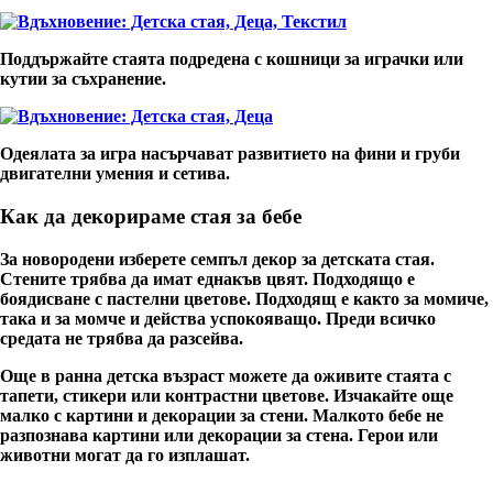
Поддържайте стаята подредена с кошници за играчки или
кутии за съхранение.
Одеялата за игра насърчават развитието на фини и груби
двигателни умения и сетива.
Как да декорираме стая за бебе
За новородени изберете семпъл декор за детската стая.
Стените трябва да имат еднакъв цвят. Подходящо е
боядисване с
пастелни цветове
. Подходящ е както за момиче,
така и за момче и действа успокояващо. Преди всичко
средата не трябва да разсейва.
Още в ранна детска възраст можете да оживите стаята с
тапети, стикери или контрастни цветове. Изчакайте още
малко с картини и декорации за стени. Малкото бебе не
разпознава картини или декорации за стена. Герои или
животни могат да го изплашат.