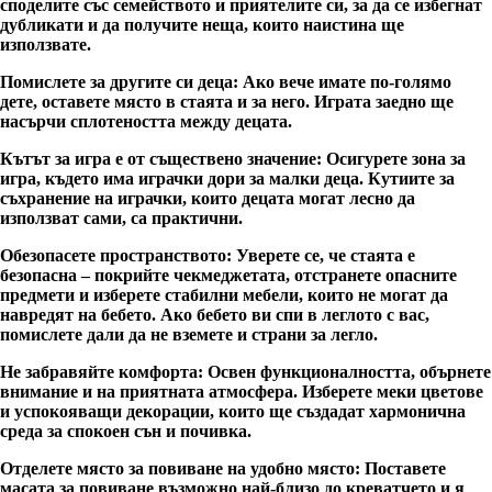
споделите със семейството и приятелите си, за да се избегнат
дубликати и да получите неща, които наистина ще
използвате.
Помислете за другите си деца
: Ако вече имате по-голямо
дете, оставете място в стаята и за него. Играта заедно ще
насърчи сплотеността между децата.
Кътът за игра е от съществено значение
: Осигурете зона за
игра, където има играчки дори за малки деца. Кутиите за
съхранение на играчки, които децата могат лесно да
използват сами, са практични.
Обезопасете пространството
: Уверете се, че стаята е
безопасна – покрийте чекмеджетата, отстранете опасните
предмети и изберете стабилни мебели, които не могат да
навредят на бебето. Ако бебето ви спи в леглото с вас,
помислете дали да не вземете и страни за легло.
Не забравяйте комфорта
: Освен функционалността, обърнете
внимание и на приятната атмосфера. Изберете меки цветове
и успокояващи декорации, които ще създадат хармонична
среда за спокоен сън и почивка.
Отделете място за повиване на удобно място
: Поставете
масата за повиване възможно най-близо до креватчето и я