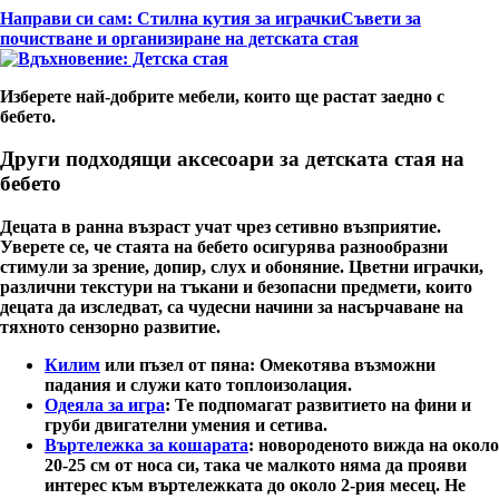
Направи си сам: Стилна кутия за играчки
Съвети за
почистване и организиране на детската стая
Изберете най-добрите мебели, които ще растат заедно с
бебето.
Други подходящи аксесоари за детската стая на
бебето
Децата в ранна възраст учат чрез
сетивно възприятие
.
Уверете се, че стаята на бебето осигурява разнообразни
стимули за
зрение, допир, слух и обоняние
. Цветни играчки,
различни текстури на тъкани и безопасни предмети, които
децата да изследват, са чудесни начини за насърчаване на
тяхното сензорно развитие.
Килим
или пъзел от пяна
: Омекотява възможни
падания и служи като топлоизолация.
Одеяла за игра
: Те подпомагат развитието на фини и
груби двигателни умения и сетива.
Въртележка за кошарата
: новороденото вижда на около
20-25 см от носа си, така че малкото няма да прояви
интерес към въртележката до около 2-рия месец. Не