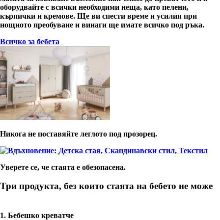
оборудвайте с всички необходими неща, като пелени,
кърпички и кремове. Ще ви спести време и усилия при
нощното преобуване и винаги ще имате всичко под ръка.
Всичко за бебета
Никога не поставяйте леглото под прозорец.
Уверете се, че стаята е обезопасена.
Три продукта, без които стаята на бебето не може
1. Бебешко креватче