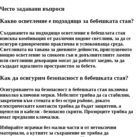
Често задавани въпроси
Какво осветление е подходящо за бебешката стая?
Създаването на подходящо осветление в бебешлата стая
изисква комбинация от различни видове светлини, за да се
осигури едновременно практична и успокояваща среда.
Светлината на тавана за дневните дейности, приглушеното
нощно осветление за спокоен сън и допълнителните лампи
или светлинни декорации могат да работят заедно, за да
създадат идеалното пространство за бебето.
Как да осигурим безопасност в бебешката стая?
Осигуряването на безопасност в бебешката стая включва
няколко ключови мерки. Мебелите трябва да са стабилни,
закрепени към стената и без остри ръбове, докато
електрическите контакти трябва да бъдат защитени, а
щепсели и кабели - безопасно скрити. Прозорците трябва да
имат предпазни ключалки.
Избирайте играчки без малки части и от нетоксични
материали, а кутиите за съхранение не трябва да