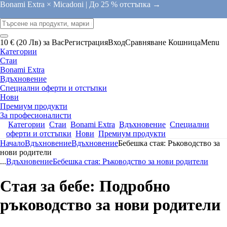
Bonami Extra × Micadoni |
До 25 % отстъпка →
10 € (20 Лв) за Вас
Регистрация
Вход
Сравняване
Кошница
Menu
Категории
Стаи
Bonami Extra
Вдъхновение
Специални оферти и отстъпки
Нови
Премиум продукти
За професионалисти
Категории
Стаи
Bonami Extra
Вдъхновение
Специални
оферти и отстъпки
Нови
Премиум продукти
Начало
Вдъхновение
Вдъхновение
Бебешка стая: Ръководство за
нови родители
...
Вдъхновение
Бебешка стая: Ръководство за нови родители
Стая за бебе: Подробно
ръководство за нови родители