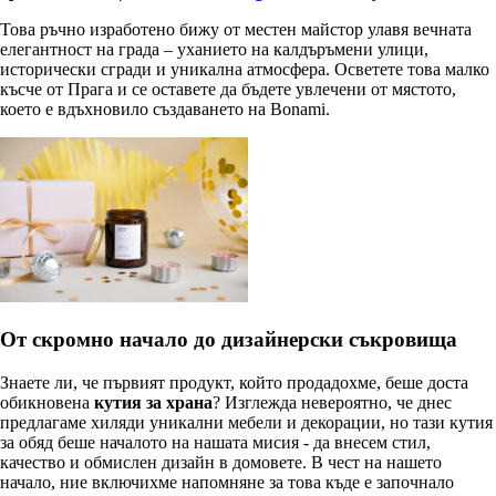
Това ръчно изработено бижу от местен майстор улавя вечната
елегантност на града – уханието на калдъръмени улици,
исторически сгради и уникална атмосфера. Осветете това малко
късче от Прага и се оставете да бъдете увлечени от мястото,
което е вдъхновило създаването на Bonami.
От скромно начало до дизайнерски съкровища
Знаете ли, че първият продукт, който продадохме, беше доста
обикновена
кутия за храна
? Изглежда невероятно, че днес
предлагаме хиляди уникални мебели и декорации, но тази кутия
за обяд беше началото на нашата мисия - да внесем стил,
качество и обмислен дизайн в домовете. В чест на нашето
начало, ние включихме напомняне за това къде е започнало