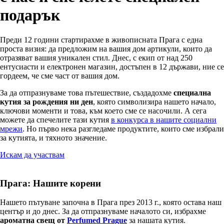
подарък
Преди 12 години стартирахме в живописната Прага с една
проста визия: да предложим на вашия дом артикули, които да
отразяват вашия уникален стил. Днес, с екип от над 250
ентусиасти и електронен магазин, достъпен в 12 държави, ние се
гордеем, че сме част от вашия дом.
За да отпразнуваме това пътешествие, създадохме
специална
кутия за рождения ни ден
, която символизира нашето начало,
ключови моменти и това, към което сме се насочили. А сега
можете да спечелите тази кутия
в конкурса в нашите социални
мрежи
. Но първо нека разгледаме продуктите, които сме избрали
за кутията, и тяхното значение.
Искам да участвам
Прага: Нашите корени
Нашето пътуване започна в Прага през 2013 г., която остава наш
център и до днес. За да отпразнуваме началото си, избрахме
ароматна свещ от
Perfumed Prague
за нашата кутия.