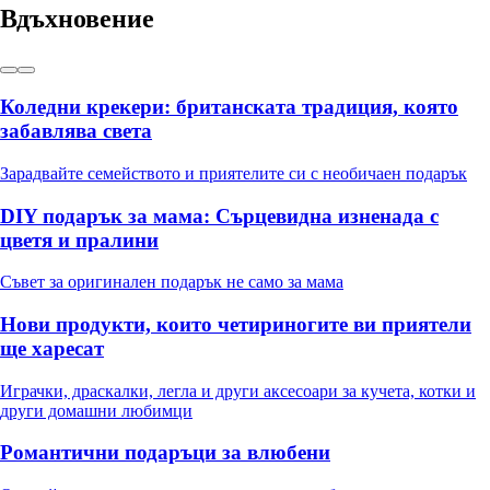
Вдъхновение
Коледни крекери: британската традиция, която
забавлява света
Зарадвайте семейството и приятелите си с необичаен подарък
DIY подарък за мама: Сърцевидна изненада с
цветя и пралини
Съвет за оригинален подарък не само за мама
Нови продукти, които четириногите ви приятели
ще харесат
Играчки, драскалки, легла и други аксесоари за кучета, котки и
други домашни любимци
Романтични подаръци за влюбени