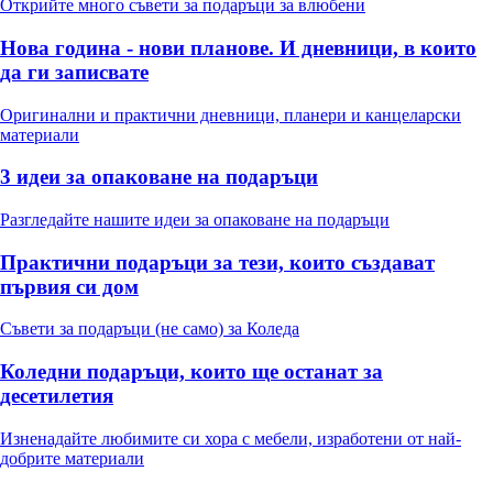
Открийте много съвети за подаръци за влюбени
Нова година - нови планове. И дневници, в които
да ги записвате
Оригинални и практични дневници, планери и канцеларски
материали
3 идеи за опаковане на подаръци
Разгледайте нашите идеи за опаковане на подаръци
Практични подаръци за тези, които създават
първия си дом
Съвети за подаръци (не само) за Коледа
Коледни подаръци, които ще останат за
десетилетия
Изненадайте любимите си хора с мебели, изработени от най-
добрите материали