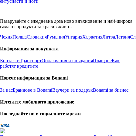
ентусиасти и йоги
Пазарувайте с ежедневна доза ново вдъхновение и най-широка
гама от продукти за красив живот.
Чехия
Полша
Словакия
Румъния
Унгария
Хърватия
Литва
Латвия
Сл
Информация за покупката
Контакти
Транспорт
Оплаквания и връщания
Плащане
Как
работят кредитите
Повече информация за Bonami
За нас
Брандове в Bonami
Ваучери за подарък
Bonami за бизнес
Изтеглете мобилното приложение
Последвайте ни в социалните мрежи