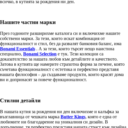
всичко, в кутията за рождения ни ден.
Нашите частни марки
През годините разширихме каталога си и включихме нашите
собствени марки. За тези, които искат комбинация от
функционалност и стил, без да развалят банковия баланс, има
Bonami Essentials
. А за тези, които търсят нещо наистина
специално,
Bonami Selection
е тук. Тези колекции са
доказателство за нашата любов към детайлите и качеството.
Затова в кутията ще намерите страхотна форма за печене, която
съчетава функционалност с естетика и перфектно представя
нашата философия – да създаваме продукти, които красят дома
ви и допринасят за повече функционалност.
Стилни детайли
В нашата кутия за рождения ни ден включихме и калъфка за
възглавница от чешката марка
Butter Kings
, която е една от
любимите ни благодарение на уникалния си дизайн. В
допълнение, тя перфектно представя нашата страст към дизайна,