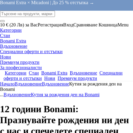
Bonami Extra × Micadoni |
До 25 % отстъпка →
10 € (20 Лв) за Вас
Регистрация
Вход
Сравняване
Кошница
Menu
Категории
Стаи
Bonami Extra
Вдъхновение
Специални оферти и отстъпки
Нови
Премиум продукти
За професионалисти
Категории
Стаи
Bonami Extra
Вдъхновение
Специални
оферти и отстъпки
Нови
Премиум продукти
Начало
Вдъхновение
Вдъхновение
Кутия за рождения ден на
Bonami
...
Вдъхновение
Кутия за рождения ден на Bonami
12 години Bonami:
Празнувайте рождения ни ден
с нас и спечелете специален