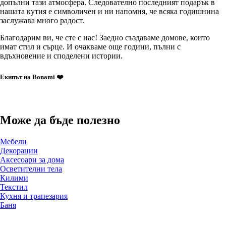
допълни тази атмосфера. Следователно последният подарък в
нашата кутия е символичен и ни напомня, че всяка годишнина
заслужава много радост.
Благодарим ви, че сте с нас! Заедно създаваме домове, които
имат стил и сърце. И очакваме още години, пълни с
вдъхновение и споделени истории.
Екипът на Bonami ❤️
Може да бъде полезно
Мебели
Декорации
Аксесоари за дома
Осветителни тела
Килими
Текстил
Кухня и трапезария
Баня