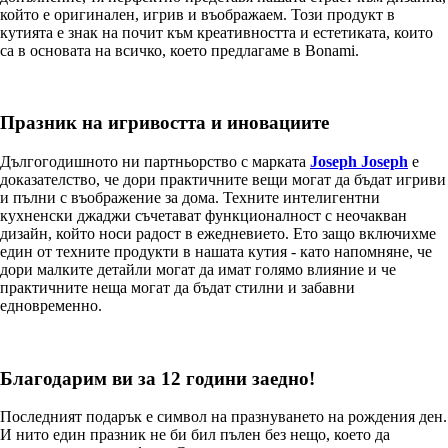
който е оригинален, игрив и въображаем. Този продукт в
кутията е знак на почит към креативността и естетиката, които
са в основата на всичко, което предлагаме в Bonami.
Празник на игривостта и иновациите
Дългогодишното ни партньорство с марката
Joseph Joseph
е
доказателство, че дори практичните вещи могат да бъдат игриви
и пълни с въображение за дома. Техните интелигентни
кухненски джаджи съчетават функционалност с неочакван
дизайн, който носи радост в ежедневието. Ето защо включихме
един от техните продукти в нашата кутия - като напомняне, че
дори малките детайли могат да имат голямо влияние и че
практичните неща могат да бъдат стилни и забавни
едновременно.
Благодарим ви за 12 години заедно!
Последният подарък е символ на празнуването на рождения ден.
И нито един празник не би бил пълен без нещо, което да