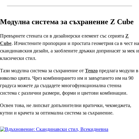
Модулна система за съхранение Z Cube
Превърнете стената си в дизайнерски елемент със серията
Z
Cube
. Изчистените пропорции и простата геометрия са в чест на
скандинавския дизайн, а заоблените дръжки допринасят за мек и
класически стил.
Тази модулна система за съхранение от
Tenzo
предлага модули в
няколко цвята. Чрез комбинирането им и завъртането им на 90
градуса можете да създадете многофункционална стенна
система с различни размери, форми и цветови комбинации.
Освен това, не липсват допълнителни вратички, чекмеджета,
кутии и крачета за оптимална система за съхранение.