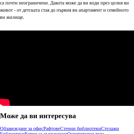
са почти неограничени. Дакота може да ви води през целия ви
живот - от детската стая до първия ви апартамент и семейното
ви жилище.
Може да ви интересува
Обзавеждане за офис
Рафтове
Стенни библиотеки
Стелажи
Библиотеки
Кутии за съхранение
Осветителни тела