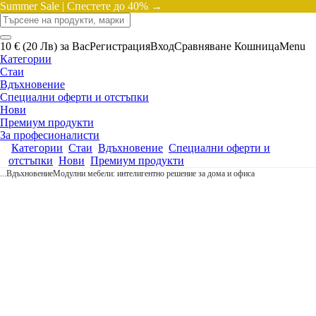
Summer Sale |
Спестете до 40% →
10 € (20 Лв) за Вас
Регистрация
Вход
Сравняване
Кошница
Menu
Категории
Стаи
Вдъхновение
Специални оферти и отстъпки
Нови
Премиум продукти
За професионалисти
Категории
Стаи
Вдъхновение
Специални оферти и
отстъпки
Нови
Премиум продукти
...
Вдъхновение
Модулни мебели: интелигентно решение за дома и офиса