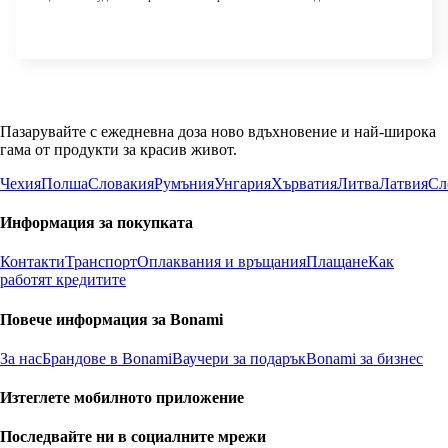
Пазарувайте с ежедневна доза ново вдъхновение и най-широка
гама от продукти за красив живот.
Чехия
Полша
Словакия
Румъния
Унгария
Хърватия
Литва
Латвия
Сл
Информация за покупката
Контакти
Транспорт
Оплаквания и връщания
Плащане
Как
работят кредитите
Повече информация за Bonami
За нас
Брандове в Bonami
Ваучери за подарък
Bonami за бизнес
Изтеглете мобилното приложение
Последвайте ни в социалните мрежи