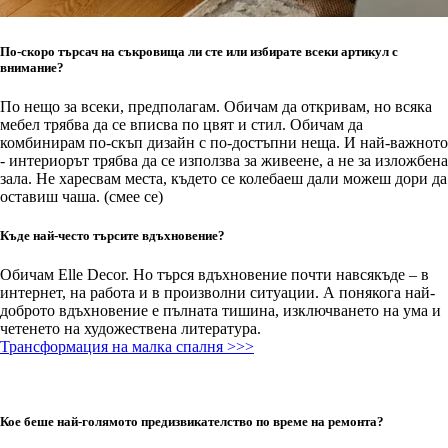
По-скоро търсач на съкровища ли сте или избирате всеки артикул с
внимание?
По нещо за всеки, предполагам. Обичам да откривам, но всяка
мебел трябва да се вписва по цвят и стил. Обичам да
комбинирам по-скъп дизайн с по-достъпни неща. И най-важното
- интериорът трябва да се използва за живеене, а не за изложбена
зала. Не харесвам места, където се колебаеш дали можеш дори да
оставиш чаша. (смее се)
Къде най-често търсите вдъхновение?
Обичам Elle Decor. Но търся вдъхновение почти навсякъде – в
интернет, на работа и в произволни ситуации. А понякога най-
доброто вдъхновение е пълната тишина, изключването на ума и
четенето на художествена литература.
Трансформация на малка спалня >>>
Кое беше най-голямото предизвикателство по време на ремонта?