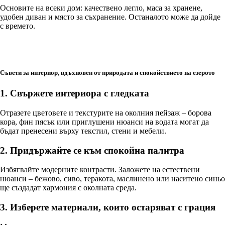
Основите на всеки дом: качествено легло, маса за хранене,
удобен диван и място за съхранение. Останалото може да дойде
с времето.
Съвети за интериор, вдъхновен от природата и спокойствието на езерото
1. Свържете интериора с гледката
Отразете цветовете и текстурите на околния пейзаж – борова
кора, фин пясък или приглушени нюанси на водата могат да
бъдат пренесени върху текстил, стени и мебели.
2. Придържайте се към спокойна палитра
Избягвайте модерните контрасти. Заложете на естествени
нюанси – бежово, сиво, теракота, маслинено или наситено синьо
ще създадат хармония с околната среда.
3. Изберете материали, които остаряват с грация