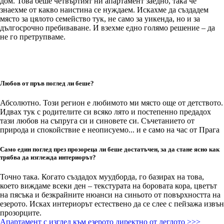
дом. Това беше четвъртият ни апартамент заедно, така че
знаехме от какво наистина се нуждаем. Искахме да създадем
място за цялото семейство тук, не само за уикенда, но и за
дългосрочно пребиваване. И взехме едно голямо решение – да
не го претрупваме.
Любов от пръв поглед ли беше?
Абсолютно. Този регион е любимото ми място още от детството.
Идвах тук с родителите си всяко лято и постепенно предадох
тази любов на съпруга си и синовете си. Съчетанието от
природа и спокойствие е неописуемо... и е само на час от Прага
Само един поглед през прозореца ли беше достатъчен, за да стане ясно как
трябва да изглежда интериорът?
Точно така. Когато създадох муудборда, го базирах на това,
което виждаме всеки ден – текстурата на боровата кора, цветът
на пясъка и безкрайните нюанси на синьото от повърхността на
езерото. Исках интериорът естествено да се слее с пейзажа извън
прозорците.
Апартамент с изглед към езерото директно от леглото >>>