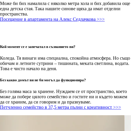
Може би бих намалила с няколко метра хола и бих добавила още
една детска стая. Така нашите синове щяха да имат отделни
пространства.
Посещение в апартамента на Алекс Седлачкова >>>
Кой момент се е запечатал в съзнанието ви?
Коледа. Тя винаги има специална, спокойна атмосфера. Но също
обичам и летните сутрини – тишината, меката светлина, водата.
Това е чисто начало на деня.
Без какво домът ви не би могъл да функционира?
Без голяма маса за хранене. Нуждаем се от пространство, което
може да побере цялото семейство и гостите ни и където можем
да се храним, да си говорим и да празнуваме.
Петчленно семейство в 37,5 метра пълни с креативност >>>