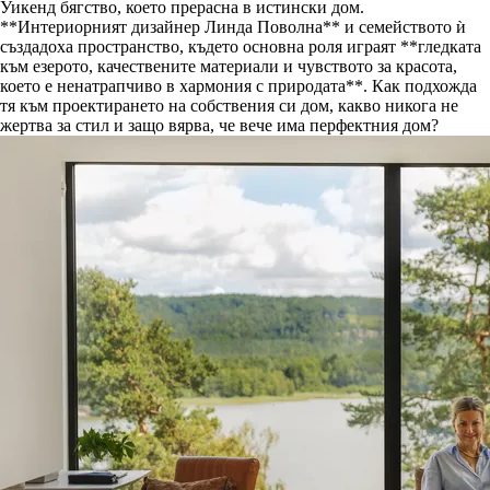
Уикенд бягство, което прерасна в истински дом.
**Интериорният дизайнер Линда Поволна** и семейството ѝ
създадоха пространство, където основна роля играят **гледката
към езерото, качествените материали и чувството за красота,
което е ненатрапчиво в хармония с природата**. Как подхожда
тя към проектирането на собствения си дом, какво никога не
жертва за стил и защо вярва, че вече има перфектния дом?