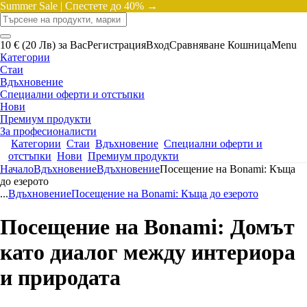
Summer Sale |
Спестете до 40% →
10 € (20 Лв) за Вас
Регистрация
Вход
Сравняване
Кошница
Menu
Категории
Стаи
Вдъхновение
Специални оферти и отстъпки
Нови
Премиум продукти
За професионалисти
Категории
Стаи
Вдъхновение
Специални оферти и
отстъпки
Нови
Премиум продукти
Начало
Вдъхновение
Вдъхновение
Посещение на Bonami: Къща
до езерото
...
Вдъхновение
Посещение на Bonami: Къща до езерото
Посещение на Bonami: Домът
като диалог между интериора
и природата