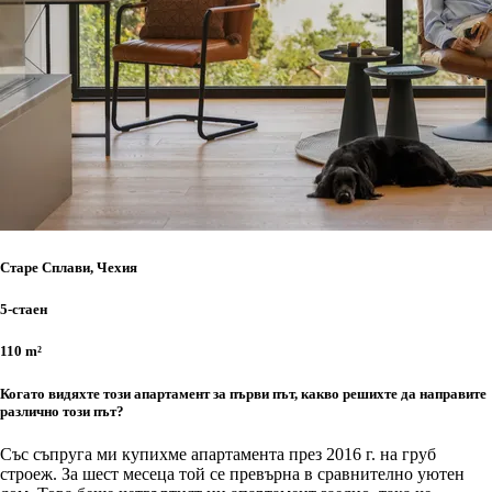
Старе Сплави, Чехия
5-стаен
110 m²
Когато видяхте този апартамент за първи път, какво решихте да направите
различно този път?
Със съпруга ми купихме апартамента през 2016 г. на груб
строеж. За шест месеца той се превърна в сравнително уютен