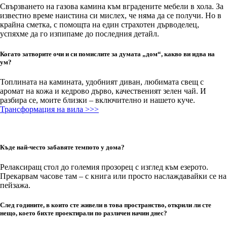
Свързването на газова камина към вградените мебели в хола. За
известно време наистина си мислех, че няма да се получи. Но в
крайна сметка, с помощта на един страхотен дърводелец,
успяхме да го изпипаме до последния детайл.
Когато затворите очи и си помислите за думата „дом“, какво ви идва на
ум?
Топлината на камината, удобният диван, любимата свещ с
аромат на кожа и кедрово дърво, качественият зелен чай. И
разбира се, моите близки – включително и нашето куче.
Трансформация на вила >>>
Къде най-често забавяте темпото у дома?
Релаксиращ стол до големия прозорец с изглед към езерото.
Прекарвам часове там – с книга или просто наслаждавайки се на
пейзажа.
След годините, в които сте живели в това пространство, открили ли сте
нещо, което бихте проектирали по различен начин днес?