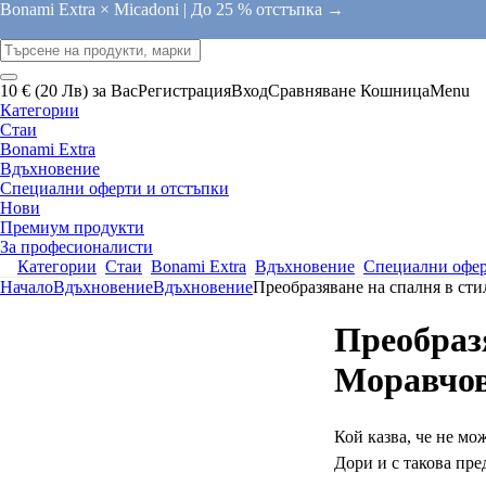
Bonami Extra × Micadoni |
До 25 % отстъпка →
10 € (20 Лв) за Вас
Регистрация
Вход
Сравняване
Кошница
Menu
Категории
Стаи
Bonami Extra
Вдъхновение
Специални оферти и отстъпки
Нови
Премиум продукти
За професионалисти
Категории
Стаи
Bonami Extra
Вдъхновение
Специални офер
Начало
Вдъхновение
Вдъхновение
Преобразяване на спалня в ст
Преобраз
Моравчо
Кой казва, че не мо
Дори и с такова пре