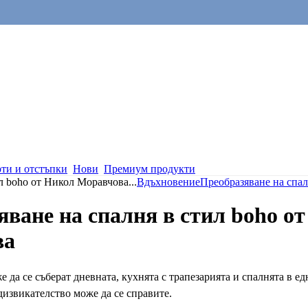
ти и отстъпки
Нови
Премиум продукти
ил boho от Никол Моравчова
...
Вдъхновение
Преобразяване на спал
яване на спалня в стил boho о
ва
же да се съберат дневната, кухнята с трапезарията и спалнята в 
дизвикателство може да се справите.