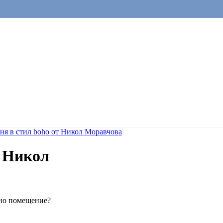
ня в стил boho от Никол Моравчова
т Никол
едно помещение?