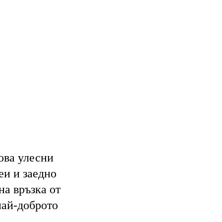
това улесни
еи и заедно
на връзка от
най-доброто