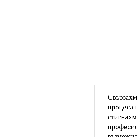
Свързахм
процеса 
стигнахм
професио
възможно