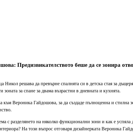
шова: Предизвикателството беше да се зонира отв
а Никол решава да превърне спалнята си в детска стая за дъщеря
и зоната за спане за двама възрастни в дневната и кухнята.
ла към Вероника Гайдошова, за да създаде пълноценна и стилна зо
нство.
ма с разделянето на няколко функционални зони и как е успяла 
 интериора? На този въпрос отговаря дизайнерката Вероника Гай