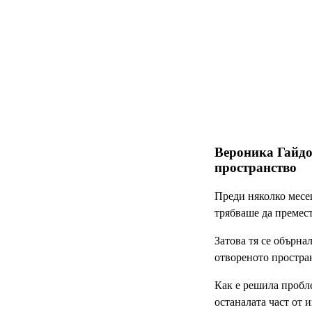
Вероника Гайдо
пространство
Преди няколко месец
трябваше да премест
Затова тя се обърна
отвореното простра
Как е решила пробле
останалата част от