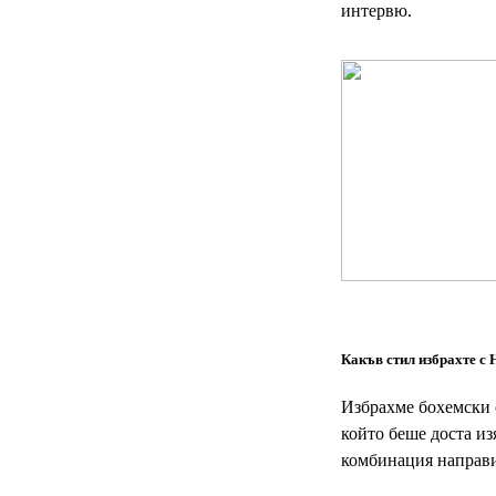
интервю.
Какъв стил избрахте с
Избрахме бохемски с
който беше доста из
комбинация направи