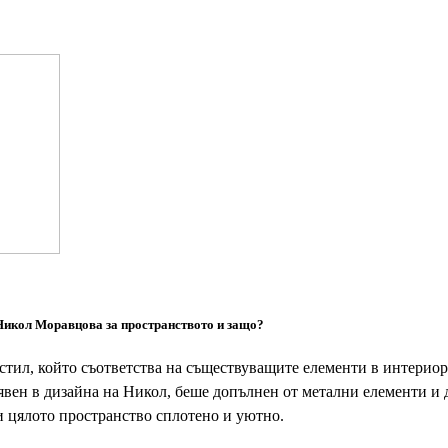
 Никол Моравцова за пространството и защо?
тил, който съответства на съществуващите елементи в интериора
явен в дизайна на Никол, беше допълнен от метални елементи и 
 цялото пространство сплотено и уютно.