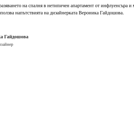
разяването на спалня в нетипичен апартамент от инфлуенсъра и
зползва напътствията на дизайнерката Вероника Гайдошова.
ка Гайдошова
изайнер