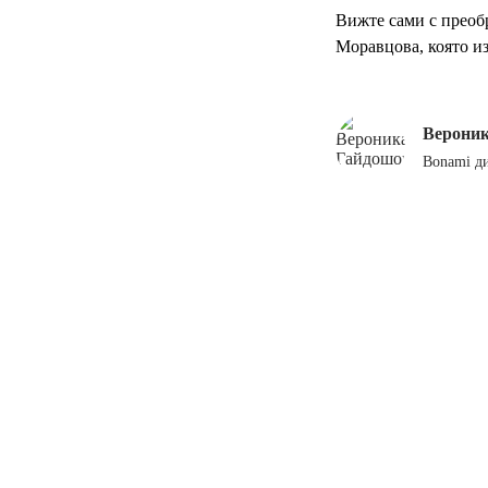
Вижте сами с преоб
Моравцова, която и
Верони
Bonami д