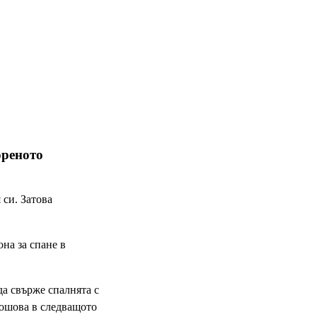
ореното
 си. Затова
на за спане в
да свърже спалнята с
дошова в следващото