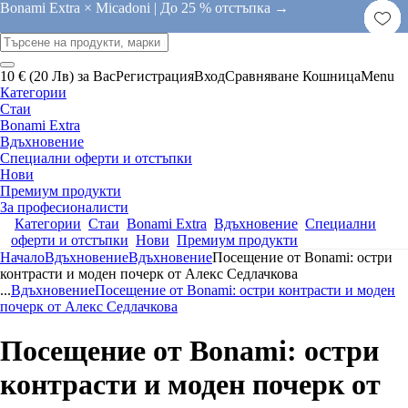
Bonami Extra × Micadoni |
До 25 % отстъпка →
10 € (20 Лв) за Вас
Регистрация
Вход
Сравняване
Кошница
Menu
Категории
Стаи
Bonami Extra
Вдъхновение
Специални оферти и отстъпки
Нови
Премиум продукти
За професионалисти
Категории
Стаи
Bonami Extra
Вдъхновение
Специални
оферти и отстъпки
Нови
Премиум продукти
Начало
Вдъхновение
Вдъхновение
Посещение от Bonami: остри
контрасти и моден почерк от Алекс Седлачкова
...
Вдъхновение
Посещение от Bonami: остри контрасти и моден
почерк от Алекс Седлачкова
Посещение от Bonami: остри
контрасти и моден почерк от