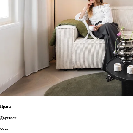
Прага
Двустаен
55 m²