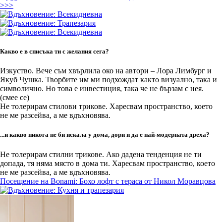
>>>
Какво е в списъка ти с желания сега?
Изкуство. Вече съм хвърлила око на автори – Лора Лимбург и
Якуб Чушка. Творбите им ми подхождат както визуално, така и
символично. Но това е инвестиция, така че не бързам с нея.
(смее се)
Не толерирам стилови трикове. Харесвам пространство, което
не ме разсейва, а ме вдъхновява.
...и какво никога не би искалa у дома, дори и да е най-модерната дреха?
Не толерирам стилни трикове. Ако дадена тенденция не ти
допада, тя няма място в дома ти. Харесвам пространство, което
не ме разсейва, а ме вдъхновява.
Посещение на Bonami: Бохо лофт с тераса от Никол Моравцова