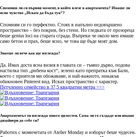
Спомняш ли си първия момент, в който влезе в апартамента? Имаше ли
ясно чувство „Искам да бъда тук“?
Спомням си го перфектно. Стоях в напълно недовършено
пространство – без покрив, без стени. Но гледката от прозореца
беше genius loci на старата сграда. Въпреки че около мен имаше
само бетон и прах, беше ясно, че това ще бъде моят дом.
Знаеше ли вече как ще изглежда?
Да. Имах доста ясна визия в главата си – тъмно дърво, подова
настилка тип „рибена кост“, зелено като препратка към Бали,
което с приятеля ми обожаваме, и най-важното, никакъв
обикновен Pinterest вид. Исках пространство с характер.
Петчленно семейство в 37,5 квадратни метра >>>
Апартаментът ти изглежда много цялостен. Сама ли го създаде или имаше
дизайнери до себе си?
Работих с момичетата от Atelier Monday и изборът беше чудесен.