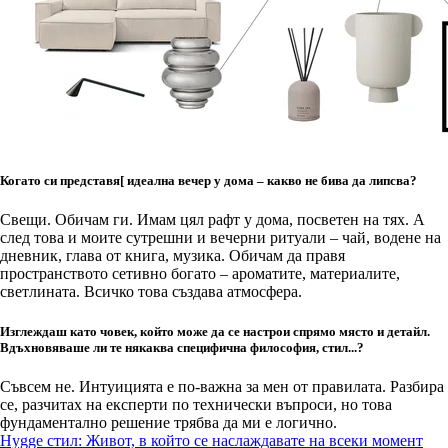
Когато си представя[ идеална вечер у дома – какво не бива да липсва?
Свещи. Обичам ги. Имам цял рафт у дома, посветен на тях. А
след това и моите сутрешни и вечерни ритуали – чай, водене на
дневник, глава от книга, музика. Обичам да правя
пространството сетивно богато – ароматите, материалите,
светлината. Всичко това създава атмосфера.
Изглеждаш като човек, който може да се настрои спрямо място и детайл.
Вдъхновяваше ли те някаква специфична философия, стил...?
Съвсем не. Интуицията е по-важна за мен от правилата. Разбира
се, разчитах на експерти по технически въпроси, но това
фундаментално решение трябва да ми е логично.
Hygge стил: Живот, в който се наслаждавате на всеки момент