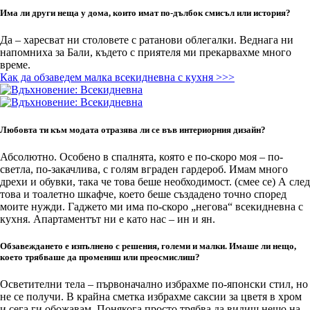
Има ли други неща у дома, които имат по-дълбок смисъл или история?
Да – харесват ни столовете с ратанови облегалки. Веднага ни
напомниха за Бали, където с приятеля ми прекарвахме много
време.
Как да обзаведем малка всекидневна с кухня >>>
Любовта ти към модата отразява ли се във интериорния дизайн?
Абсолютно. Особено в спалнята, която е по-скоро моя – по-
светла, по-закачлива, с голям вграден гардероб. Имам много
дрехи и обувки, така че това беше необходимост. (смее се) А след
това и тоалетно шкафче, което беше създадено точно според
моите нужди. Гаджето ми има по-скоро „негова“ всекидневна с
кухня. Апартаментът ни е като нас – ин и ян.
Обзавеждането е изпълнено с решения, големи и малки. Имаше ли нещо,
което трябваше да промениш или преосмислиш?
Осветителни тела – първоначално избрахме по-японски стил, но
не се получи. В крайна сметка избрахме саксии за цветя в хром
и сега ги обожавам. Понякога просто трябва да видиш нещо на