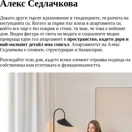
Алекс Седлачкова
Докато други търсят вдъхновение в тенденциите, тя разчита на
интуицията си. Когато за първи път влиза в апартамента си,
който все още е без покрив и стени, тя знае, че това е нейният
дом. Видна фигура от света на модата и социалните медии
превръща един гол апартамент в
пространство, където дори и
най-малкият детайл има смисъл
. Апартаментът на Алекс
Седлачкова е спокоен, структуриран и балансиран.
Разгледайте този дом, където всеки елемент отразява подхода на
собственика към естетиката и функционалността.