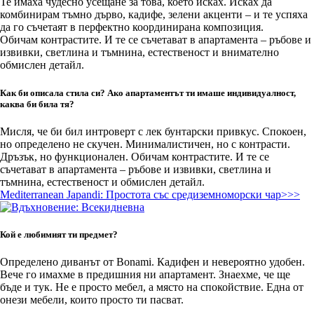
Те имаха чудесно усещане за това, което исках. Исках да
комбинирам тъмно дърво, кадифе, зелени акценти – и те успяха
да го съчетаят в перфектно координирана композиция.
Обичам контрастите. И те се съчетават в апартамента – ръбове и
извивки, светлина и тъмнина, естественост и внимателно
обмислен детайл.
Как би описала стила си? Ако апартаментът ти имаше индивидуалност,
каква би била тя?
Мисля, че би бил интроверт с лек бунтарски привкус. Спокоен,
но определено не скучен. Минималистичен, но с контрасти.
Дръзък, но функционален. Обичам контрастите. И те се
съчетават в апартамента – ръбове и извивки, светлина и
тъмнина, естественост и обмислен детайл.
Mediterranean Japandi: Простота със средиземноморски чар>>>
Кой е любимият ти предмет?
Определено диванът от Bonami. Кадифен и невероятно удобен.
Вече го имахме в предишния ни апартамент. Знаехме, че ще
бъде и тук. Не е просто мебел, а място на спокойствие. Една от
онези мебели, които просто ти пасват.