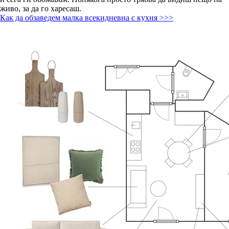
живо, за да го харесаш.
Как да обзаведем малка всекидневна с кухня >>>