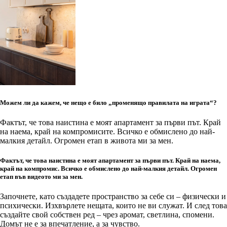
Можем ли да кажем, че нещо е било „променящо правилата на играта“?
Фактът, че това наистина е моят апартамент за първи път. Край
на наема, край на компромисите. Всичко е обмислено до най-
малкия детайл. Огромен етап в живота ми за мен.
Фактът, че това наистина е моят апартамент за първи път. Край на наема,
край на компромис. Всичко е обмислено до най-малкия детайл. Огромен
етап във видеото ми за мен.
Започнете, като създадете пространство за себе си – физически и
психически. Изхвърлете нещата, които не ви служат. И след това
създайте свой собствен ред – чрез аромат, светлина, спомени.
Домът не е за впечатление, а за чувство.