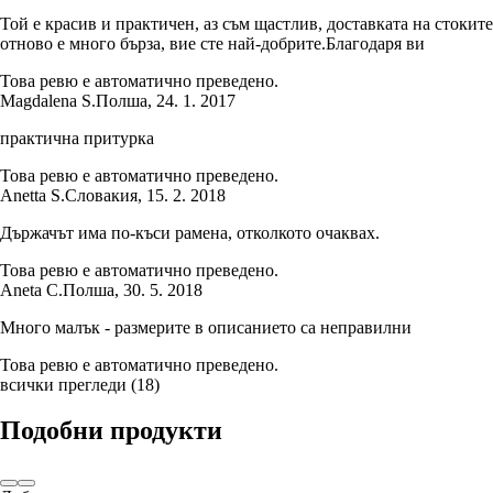
Той е красив и практичен, аз съм щастлив, доставката на стоките
отново е много бърза, вие сте най-добрите.Благодаря ви
Това ревю е автоматично преведено.
Magdalena S.
Полша
,
24. 1. 2017
практична притурка
Това ревю е автоматично преведено.
Anetta S.
Словакия
,
15. 2. 2018
Държачът има по-къси рамена, отколкото очаквах.
Това ревю е автоматично преведено.
Aneta C.
Полша
,
30. 5. 2018
Много малък - размерите в описанието са неправилни
Това ревю е автоматично преведено.
всички прегледи
(
18
)
Подобни продукти