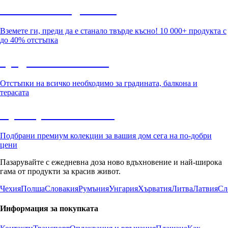
Summer Sale до -40%
Вземете ги, преди да е станало твърде късно! 10 000+ продукта с
до 40% отстъпка
Градина с отстъпка
Отстъпки на всичко необходимо за градината, балкона и
терасата
Премиум с отстъпка
Подбрани премиум колекции за вашия дом сега на по-добри
цени
Пазарувайте с ежедневна доза ново вдъхновение и най-широка
гама от продукти за красив живот.
Чехия
Полша
Словакия
Румъния
Унгария
Хърватия
Литва
Латвия
Сл
Информация за покупката