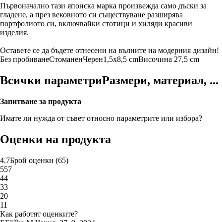
Първоначално тази японска марка произвежда само дъски за
гладене, а през вековното си съществуване разширява
портфолиото си, включвайки стотици и хиляди красиви
изделия.
Оставете се да бъдете отнесени на вълните на модерния дизайн!
Без пробиване
Стоманен
Черен
1,5x8,5 cm
Височина 27,5 cm
Всички параметри
Размери, материал, ...
Запитване за продукта
Имате ли нужда от съвет относно параметрите или избора?
Оценки на продукта
4.7
Брой оценки
(
65
)
5
57
4
4
3
3
2
0
1
1
Как работят оценките?