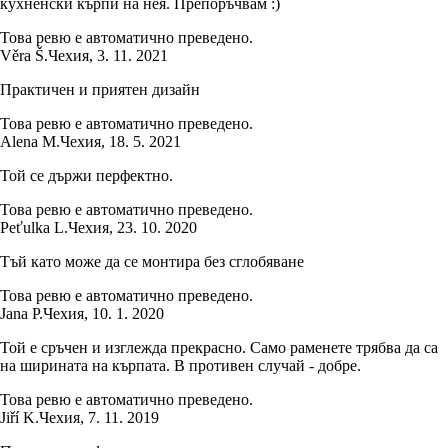
кухненски кърпи на нея. Препоръчвам :)
Това ревю е автоматично преведено.
Věra Š.
Чехия
,
3. 11. 2021
Практичен и приятен дизайн
Това ревю е автоматично преведено.
Alena M.
Чехия
,
18. 5. 2021
Той се държи перфектно.
Това ревю е автоматично преведено.
Peťulka L.
Чехия
,
23. 10. 2020
Тъй като може да се монтира без сглобяване
Това ревю е автоматично преведено.
Jana P.
Чехия
,
10. 1. 2020
Той е сръчен и изглежда прекрасно. Само раменете трябва да са
на ширината на кърпата. В противен случай - добре.
Това ревю е автоматично преведено.
Jiří K.
Чехия
,
7. 11. 2019