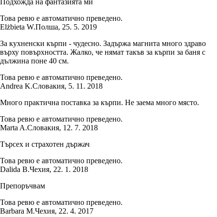
Подхожда на фантазията ми
Това ревю е автоматично преведено.
Elżbieta W.
Полша
,
25. 5. 2019
За кухненски кърпи - чудесно. Задържа магнита много здраво
върху повърхността. Жалко, че нямат такъв за кърпи за баня с
дължина поне 40 см.
Това ревю е автоматично преведено.
Andrea K.
Словакия
,
5. 11. 2018
Много практична поставка за кърпи. Не заема много място.
Това ревю е автоматично преведено.
Marta A.
Словакия
,
12. 7. 2018
Търсех и страхотен държач
Това ревю е автоматично преведено.
Dalida B.
Чехия
,
22. 1. 2018
Препоръчвам
Това ревю е автоматично преведено.
Barbara M.
Чехия
,
22. 4. 2017