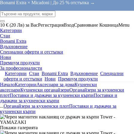
Bonami Extra × Micadoni |
До 25 % отстъпка →
10 € (20 Лв) за Вас
Регистрация
Вход
Сравняване
Кошница
Menu
Категории
Стаи
Bonami Extra
Вдъхновение
Специални оферти и отстъпки
Нови
Премиум продукти
За професионалисти
Категории
Стаи
Bonami Extra
Вдъхновение
Специални
оферти и отстъпки
Нови
Премиум продукти
Начало
Категории
Аксесоари за дома
Кухненски
аксесоари
Кухненски органайзери
Органайзери за кухненски
плот
Поставки и държачи за кухненски кърпи
Поставки и
държачи за кухненски кърпи
...
Органайзери за кухненски плот
Поставки и държачи за
кухненски кърпи
Покажи галерията