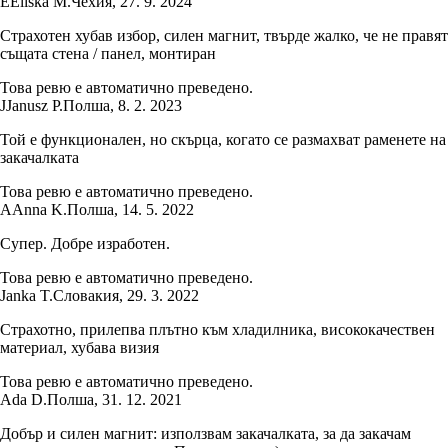
E
Eliška M.
Чехия
,
27. 9. 2024
Страхотен хубав избор, силен магнит, твърде жалко, че не правят
същата стена / панел, монтиран
Това ревю е автоматично преведено.
J
Janusz P.
Полша
,
8. 2. 2023
Той е функционален, но скърца, когато се размахват раменете на
закачалката
Това ревю е автоматично преведено.
A
Anna K.
Полша
,
14. 5. 2022
Супер. Добре изработен.
Това ревю е автоматично преведено.
Janka T.
Словакия
,
29. 3. 2022
Страхотно, прилепва плътно към хладилника, висококачествен
материал, хубава визия
Това ревю е автоматично преведено.
Ada D.
Полша
,
31. 12. 2021
Добър и силен магнит: използвам закачалката, за да закачам