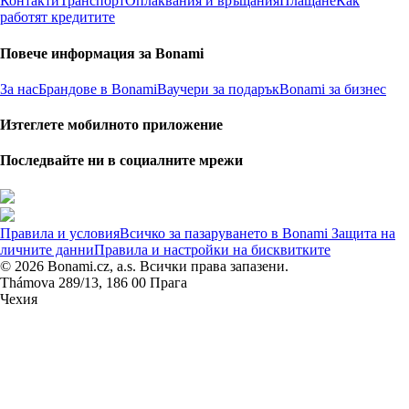
Контакти
Транспорт
Оплаквания и връщания
Плащане
Как
работят кредитите
Повече информация за Bonami
За нас
Брандове в Bonami
Ваучери за подарък
Bonami за бизнес
Изтеглете мобилното приложение
Последвайте ни в социалните мрежи
Правила и условия
Всичко за пазаруването в Bonami
Защита на
личните данни
Правила и настройки на бисквитките
© 2026 Bonami.cz, a.s. Всички права запазени.
Thámova 289/13, 186 00 Прага
Чехия