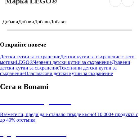
Марка LEGO®
Добави
Добави
Добави
Добави
Открийте повече
Детски кутии за съхранение
Детски кутии за съхранение с лего
мотиви
LEGO®
Червени детски кутии за съхранение
Дървени
детски кутии за съхранение
Текстилни детски кутии за
съхранение
Пластмасови детски кутии за съхранение
Сега в Bonami
Summer Sale до -40%
Вземете ги, преди да е станало твърде късно! 10 000+ продукта с
до 40% отстъпка
Градина с отстъпка