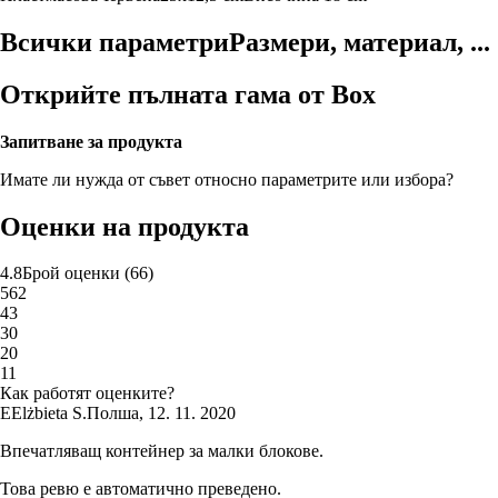
Всички параметри
Размери, материал, ...
Открийте пълната гама от Box
Запитване за продукта
Имате ли нужда от съвет относно параметрите или избора?
Оценки на продукта
4.8
Брой оценки
(
66
)
5
62
4
3
3
0
2
0
1
1
Как работят оценките?
E
Elżbieta S.
Полша
,
12. 11. 2020
Впечатляващ контейнер за малки блокове.
Това ревю е автоматично преведено.