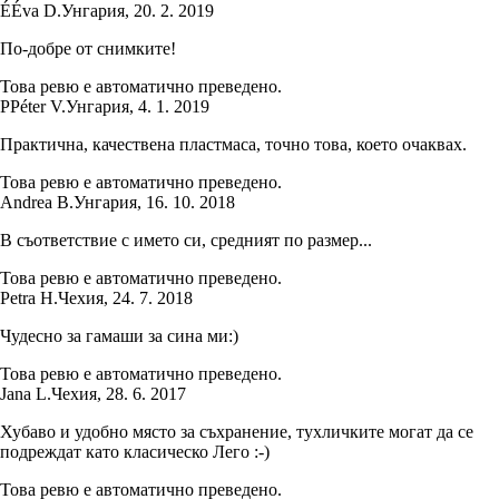
É
Éva D.
Унгария
,
20. 2. 2019
По-добре от снимките!
Това ревю е автоматично преведено.
P
Péter V.
Унгария
,
4. 1. 2019
Практична, качествена пластмаса, точно това, което очаквах.
Това ревю е автоматично преведено.
Andrea B.
Унгария
,
16. 10. 2018
В съответствие с името си, средният по размер...
Това ревю е автоматично преведено.
Petra H.
Чехия
,
24. 7. 2018
Чудесно за гамаши за сина ми:)
Това ревю е автоматично преведено.
Jana L.
Чехия
,
28. 6. 2017
Хубаво и удобно място за съхранение, тухличките могат да се
подреждат като класическо Лего :-)
Това ревю е автоматично преведено.