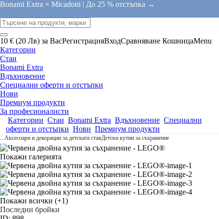
Bonami Extra × Micadoni |
До 25 % отстъпка →
10 € (20 Лв) за Вас
Регистрация
Вход
Сравняване
Кошница
Menu
Категории
Стаи
Bonami Extra
Вдъхновение
Специални оферти и отстъпки
Нови
Премиум продукти
За професионалисти
Категории
Стаи
Bonami Extra
Вдъхновение
Специални
оферти и отстъпки
Нови
Премиум продукти
...
Аксесоари и декорации за детската стая
Детски кутии за съхранение
Покажи галерията
Покажи всички
(+1)
Последни бройки
ID: 898