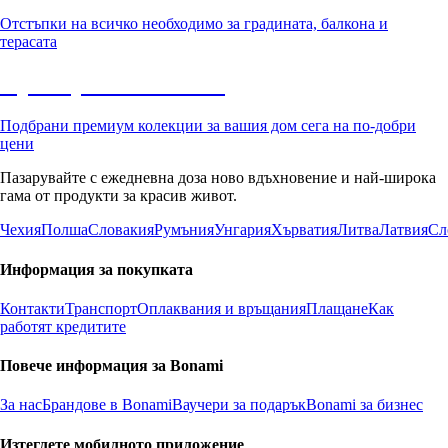
Отстъпки на всичко необходимо за градината, балкона и
терасата
Премиум с отстъпка
Подбрани премиум колекции за вашия дом сега на по-добри
цени
Пазарувайте с ежедневна доза ново вдъхновение и най-широка
гама от продукти за красив живот.
Чехия
Полша
Словакия
Румъния
Унгария
Хърватия
Литва
Латвия
Сл
Информация за покупката
Контакти
Транспорт
Оплаквания и връщания
Плащане
Как
работят кредитите
Повече информация за Bonami
За нас
Брандове в Bonami
Ваучери за подарък
Bonami за бизнес
Изтеглете мобилното приложение