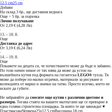
12.5 cm
25 cm
Добави
На склад 3 бр., ще доставим веднага
Още > 5 бр. за поръчка
Лично получаване
От 2,19 € (4,28 Лв)
·
13. – 18. 8.
Още
Доставка до адрес
От 3,19 € (6,24 Лв)
·
14. – 19. 8.
Още
Покажете на децата си, че почистването може да бъде и забавно.
По този начин никое от тях няма да може да устои на
вълшебната кутия под формата на гигантска
LEGO®
тухла. Тя
може да побере по-малки играчки, материали за рисуване и
колекцията от марки и значки на татко. Просто всичко, което не
искате да губите.
Не забравяйте да
смесите още кутии с различни цветове и
размери.
Тогава стаята на вашите малчугани ще се превърне в
една голяма строителна площадка. За която те ще завиждат ♥
Пластмасова
Червена
25x12,5 cm
Височина 18 cm