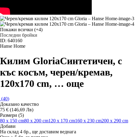
Покажи всички
(+4)
Последни бройки
ID: 640160
Hanse Home
Килим Gloria
Синтетичен, с
къс косъм, черен/кремав,
120x170 cm
, …
още
(
40
)
Доказано качество
75 € (146,69 Лв)
Размери (5)
80 x 150 cm
80 x 200 cm
120 x 170 cm
160 x 230 cm
200 x 290 cm
Добави
На склад 4 бр., ще доставим веднага