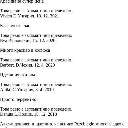
Красива за супер цена
Това ревю е автоматично преведено.
Vivien D.
Унгария
,
18. 12. 2021
Класическа част
Това ревю е автоматично преведено.
Eva P.
Словакия
,
15. 12. 2020
Много красиво в космоса
Това ревю е автоматично преведено.
Barbora D.
Чехия
,
12. 4. 2020
Идеалният килим
Това ревю е автоматично преведено.
Anikó C.
Унгария
,
8. 4. 2019
Просто перфектно!
Това ревю е автоматично преведено.
Danuta L.
Полша
,
18. 12. 2018
Аз съм доволен и щастлив, че всичко Pr,zebieglo много гладко е