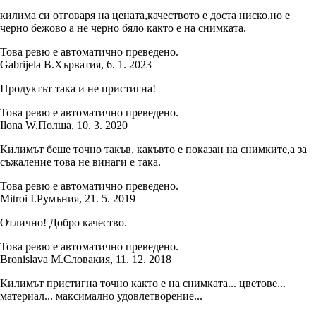
килима си отговаря на цената,качеството е доста ниско,но е
черно бежово а не черно бяло както е на снимката.
Това ревю е автоматично преведено.
Gabrijela B.
Хърватия
,
6. 1. 2023
Продуктът така и не пристигна!
Това ревю е автоматично преведено.
Ilona W.
Полша
,
10. 3. 2020
Килимът беше точно такъв, какъвто е показан на снимките,а за
съжаление това не винаги е така.
Това ревю е автоматично преведено.
Mitroi I.
Румъния
,
21. 5. 2019
Отлично! Добро качество.
Това ревю е автоматично преведено.
Bronislava M.
Словакия
,
11. 12. 2018
Килимът пристигна точно както е на снимката... цветове...
материал... максимално удовлетворение...