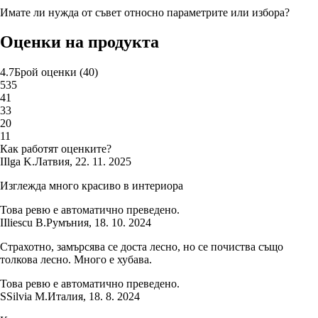
Имате ли нужда от съвет относно параметрите или избора?
Оценки на продукта
4.7
Брой оценки
(
40
)
5
35
4
1
3
3
2
0
1
1
Как работят оценките?
I
Ilga K.
Латвия
,
22. 11. 2025
Изглежда много красиво в интериора
Това ревю е автоматично преведено.
I
Iliescu B.
Румъния
,
18. 10. 2024
Страхотно, замърсява се доста лесно, но се почиства също
толкова лесно. Много е хубава.
Това ревю е автоматично преведено.
S
Silvia M.
Италия
,
18. 8. 2024