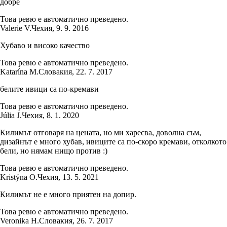
добре
Това ревю е автоматично преведено.
Valerie V.
Чехия
,
9. 9. 2016
Хубаво и високо качество
Това ревю е автоматично преведено.
Katarína M.
Словакия
,
22. 7. 2017
белите ивици са по-кремави
Това ревю е автоматично преведено.
Júlia J.
Чехия
,
8. 1. 2020
Килимът отговаря на цената, но ми харесва, доволна съм,
дизайнът е много хубав, ивиците са по-скоро кремави, отколкото
бели, но нямам нищо против :)
Това ревю е автоматично преведено.
Kristýna O.
Чехия
,
13. 5. 2021
Килимът не е много приятен на допир.
Това ревю е автоматично преведено.
Veronika H.
Словакия
,
26. 7. 2017