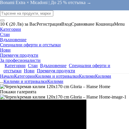
Bonami Extra × Micadoni |
До 25 % отстъпка →
10 € (20 Лв) за Вас
Регистрация
Вход
Сравняване
Кошница
Menu
Категории
Стаи
Вдъхновение
Специални оферти и отстъпки
Нови
Премиум продукти
За професионалисти
Категории
Стаи
Вдъхновение
Специални оферти и
отстъпки
Нови
Премиум продукти
Начало
Категории
Килими и изтривалки
Килими
Килими
...
Килими и изтривалки
Килими
Покажи галерията