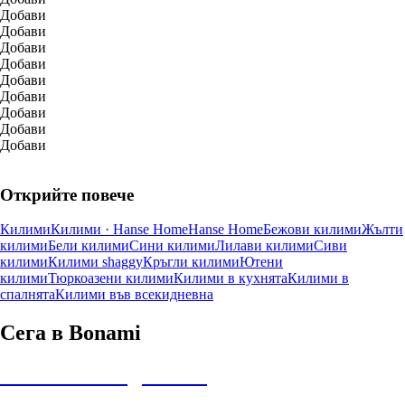
Добави
Добави
Добави
Добави
Добави
Добави
Добави
Добави
Добави
Открийте повече
Килими
Килими · Hanse Home
Hanse Home
Бежови килими
Жълти
килими
Бели килими
Сини килими
Лилави килими
Сиви
килими
Килими shaggy
Кръгли килими
Ютени
килими
Тюркоазени килими
Килими в кухнята
Килими в
спалнята
Килими във всекидневна
Сега в Bonami
Summer Sale до -40%