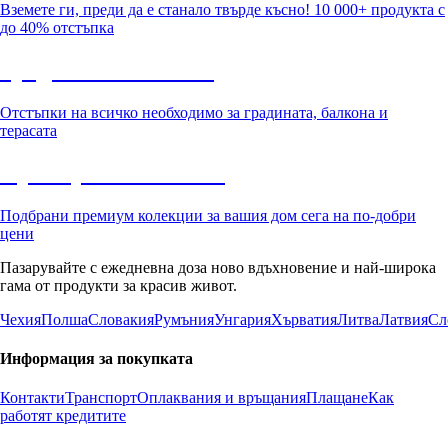
Вземете ги, преди да е станало твърде късно! 10 000+ продукта с
до 40% отстъпка
Градина с отстъпка
Отстъпки на всичко необходимо за градината, балкона и
терасата
Премиум с отстъпка
Подбрани премиум колекции за вашия дом сега на по-добри
цени
Пазарувайте с ежедневна доза ново вдъхновение и най-широка
гама от продукти за красив живот.
Чехия
Полша
Словакия
Румъния
Унгария
Хърватия
Литва
Латвия
Сл
Информация за покупката
Контакти
Транспорт
Оплаквания и връщания
Плащане
Как
работят кредитите