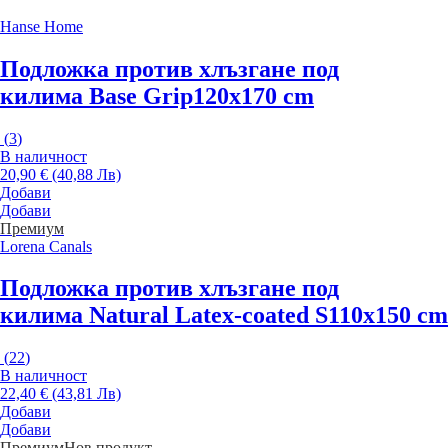
Hanse Home
Подложка против хлъзгане под
килима Base Grip
120x170 cm
(
3
)
В наличност
20,90 € (40,88 Лв)
Добави
Добави
Премиум
Lorena Canals
Подложка против хлъзгане под
килима Natural Latex-coated S
110x150 cm
(
22
)
В наличност
22,40 € (43,81 Лв)
Добави
Добави
Премиум
Нов продукт