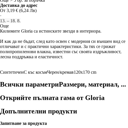
Още > 5 бр. за поръчка
Доставка до адрес
От 3,19 € (6,24 Лв)
·
13. – 18. 8.
Още
Килимите Gloria са истинските звезди в интериора.
И как да не бъдат, след като освен с модерния си външен вид се
отличават и с практични характеристики. За тях се грижат
полипропиленови влакна, известни със своята издръжливост,
лесна поддръжка и еластичност.
Синтетичен
С къс косъм
Черен/кремав
120x170 cm
Всички параметри
Размери, материал, ...
Открийте пълната гама от Gloria
Допълнителни продукти
Запитване за продукта