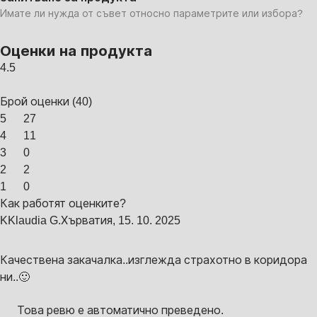
Имате ли нужда от съвет относно параметрите или избора?
Оценки на продукта
4.5
Брой оценки
(
40
)
5
27
4
11
3
0
2
2
1
0
Как работят оценките?
K
Klaudia G.
Хърватия
,
15. 10. 2025
Качествена закачалка..изглежда страхотно в коридора
ни..🙂
Това ревю е автоматично преведено.