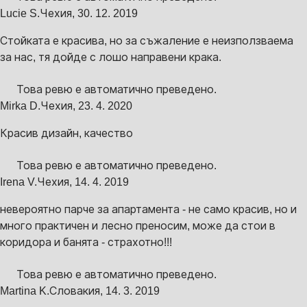
Lucie S.
Чехия
,
30. 12. 2019
Стойката е красива, но за съжаление е неизползваема
за нас, тя дойде с лошо направени крака.
Това ревю е автоматично преведено.
Mirka D.
Чехия
,
23. 4. 2020
Красив дизайн, качество
Това ревю е автоматично преведено.
Irena V.
Чехия
,
14. 4. 2019
невероятно парче за апартамента - не само красив, но и
много практичен и лесно преносим, може да стои в
коридора и банята - страхотно!!!
Това ревю е автоматично преведено.
Martina K.
Словакия
,
14. 3. 2019