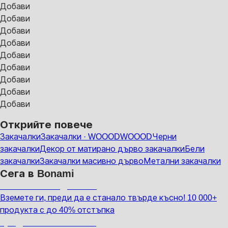
Добави
Добави
Добави
Добави
Добави
Добави
Добави
Добави
Добави
Открийте повече
Закачалки
Закачалки · WOOOD
WOOOD
Черни
закачалки
Декор от матирано дърво закачалки
Бели
закачалки
Закачалки масивно дърво
Метални закачалки
Сега в Bonami
Summer Sale до -40%
Вземете ги, преди да е станало твърде късно! 10 000+
продукта с до 40% отстъпка
Градина с отстъпка