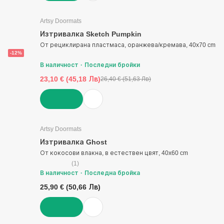
ДОБАВИ
Artsy Doormats
Изтривалка Sketch Pumpkin
От рециклирана пластмаса, оранжева/кремава, 40x70 cm
-12%
В наличност
Последни бройки
23,10 € (45,18 Лв)
26,40 € (51,63 Лв)
ДОБАВИ
Artsy Doormats
Изтривалка Ghost
От кокосови влакна, в естествен цвят, 40x60 cm
(
1
)
В наличност
Последна бройка
25,90 € (50,66 Лв)
ДОБАВИ