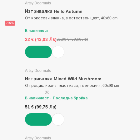
Artsy Doormats
Изтривалка Hello Autumn
От кокосови влакна, в естествен цвят, 40x60 cm
-15%
В наличност
22 € (43,03 Лв)
25,90 € (50,66 Лв)
ДОБАВИ
Artsy Doormats
Изтривалка Mixed Wild Mushroom
От рециклирана пластмаса, тъмносиня, 60x90 cm
(
6
)
В наличност
Последна бройка
51 € (99,75 Лв)
ДОБАВИ
Artsy Doormats