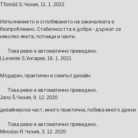
T
Tomáš S.
Чехия
,
11. 1. 2022
Изпълнението и сглобяването на закачалката е
безпроблемно. Стабилността е добра - държат се
няколко якета, потници и чанти.
Това ревю е автоматично преведено.
L
Levente S.
Унгария
,
16. 1. 2021
Модерен, практичен и семпъл дизайн.
Това ревю е автоматично преведено.
Jana Š.
Чехия
,
9. 12. 2020
дизайнерска част, много практична, побира много дрехи
Това ревю е автоматично преведено.
Miroslav R.
Чехия
,
3. 12. 2020