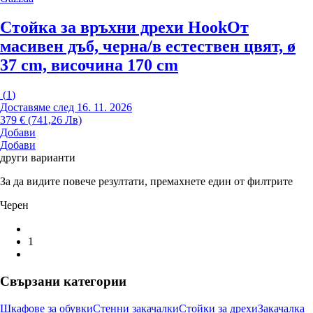
Стойка за връхни дрехи Hook
От
масивен дъб, черна/в естествен цвят, ø
37 cm, височина 170 cm
(
1
)
Доставяме след 16. 11. 2026
379 € (741,26 Лв)
Добави
Добави
други варианти
За да видите повече резултати, премахнете един от филтрите
Черен
1
Свързани категории
Шкафове за обувки
Стенни закачалки
Стойки за дрехи
Закачалка