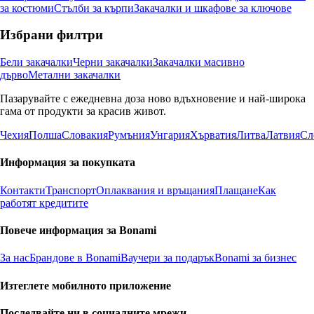
за костюми
Стълби за кърпи
Закачалки и шкафове за ключове
Избрани филтри
Бели закачалки
Черни закачалки
Закачалки масивно
дърво
Метални закачалки
Пазарувайте с ежедневна доза ново вдъхновение и най-широка
гама от продукти за красив живот.
Чехия
Полша
Словакия
Румъния
Унгария
Хърватия
Литва
Латвия
Сл
Информация за покупката
Контакти
Транспорт
Оплаквания и връщания
Плащане
Как
работят кредитите
Повече информация за Bonami
За нас
Брандове в Bonami
Ваучери за подарък
Bonami за бизнес
Изтеглете мобилното приложение
Последвайте ни в социалните мрежи