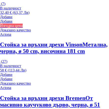
(
7
)
В наличност
32,40 € (63,37 Лв)
Добави
Добави
Изгодна цена
Доказано качество
Actona
Стойка за връхни дрехи Vinson
Метална,
черна, ø 50 cm, височина 181 cm
(
27
)
В наличност
58 € (113,44 Лв)
Добави
Добави
Доказано качество
Actona
Стойка за връхни дрехи Bremen
От
масивно каучуково дърво, черна, ø 51