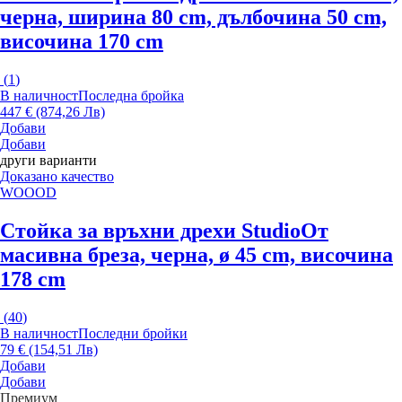
черна, ширина 80 cm, дълбочина 50 cm,
височина 170 cm
(
1
)
В наличност
Последна бройка
447 € (874,26 Лв)
Добави
Добави
други варианти
Доказано качество
WOOOD
Стойка за връхни дрехи Studio
От
масивна бреза, черна, ø 45 cm, височина
178 cm
(
40
)
В наличност
Последни бройки
79 € (154,51 Лв)
Добави
Добави
Премиум