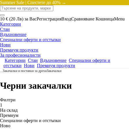
Summer Sale |
Спестете до 40% →
10 € (20 Лв) за Вас
Регистрация
Вход
Сравняване
Кошница
Menu
Категории
Стаи
Вдъхновение
Специални оферти и отстъпки
Нови
Премиум продукти
За професионалисти
Категории
Стаи
Вдъхновение
Специални оферти и
отстъпки
Нови
Премиум продукти
...
Закачалки и поставки за дрехи
Закачалки
Черни закачалки
Филтри
1
На склад
Премиум
Специални оферти и отстъпки
Новo