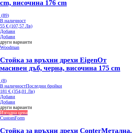
cm, височина 176 cm
(
89
)
В наличност
55 € (107,57 Лв)
Добави
Добави
други варианти
Woodman
Стойка за връхни дрехи Eigen
От
масивен дъб, черна, височина 175 cm
(
8
)
В наличност
Последни бройки
181 € (354,01 Лв)
Добави
Добави
други варианти
Изгодна цена
CustomForm
Стойка за връхни дрехи Conter
Метална,