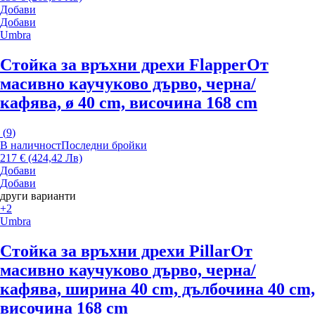
Добави
Добави
Umbra
Стойка за връхни дрехи Flapper
От
масивно каучуково дърво, черна/
кафява, ø 40 cm, височина 168 cm
(
9
)
В наличност
Последни бройки
217 € (424,42 Лв)
Добави
Добави
други варианти
+2
Umbra
Стойка за връхни дрехи Pillar
От
масивно каучуково дърво, черна/
кафява, ширина 40 cm, дълбочина 40 cm,
височина 168 cm