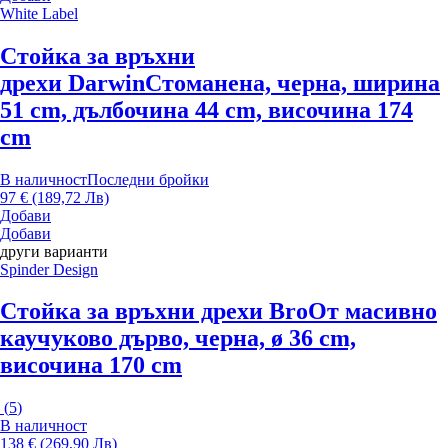
White Label
Стойка за връхни
дрехи Darwin
Стоманена, черна, ширина
51 cm, дълбочина 44 cm, височина 174
cm
В наличност
Последни бройки
97 € (189,72 Лв)
Добави
Добави
други варианти
Spinder Design
Стойка за връхни дрехи Bro
От масивно
каучуково дърво, черна, ø 36 cm,
височина 170 cm
(
5
)
В наличност
138 € (269,90 Лв)