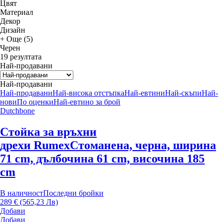
Цвят
Материал
Декор
Дизайн
+ Още (5)
Черен
19 резултата
Най-продавани
Най-продавани
Най-продавани
Най-висока отстъпка
Най-евтини
Най-скъпи
Най-
нови
По оценки
Най-евтино за брой
Dutchbone
Стойка за връхни
дрехи Rumex
Стоманена, черна, ширина
71 cm, дълбочина 61 cm, височина 185
cm
В наличност
Последни бройки
289 € (565,23 Лв)
Добави
Добави