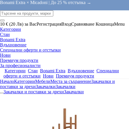
Bonami Extra × Micadoni |
До 25 % отстъпка →
10 € (20 Лв) за Вас
Регистрация
Вход
Сравняване
Кошница
Menu
Категории
Стаи
Bonami Extra
Вдъхновение
Специални оферти и отстъпки
Нови
Премиум продукти
За професионалисти
Категории
Стаи
Bonami Extra
Вдъхновение
Специални
оферти и отстъпки
Нови
Премиум продукти
Начало
Категории
Мебели
Места за съхранение
Закачалки и
поставки за дрехи
Закачалки
Закачалки
...
Закачалки и поставки за дрехи
Закачалки