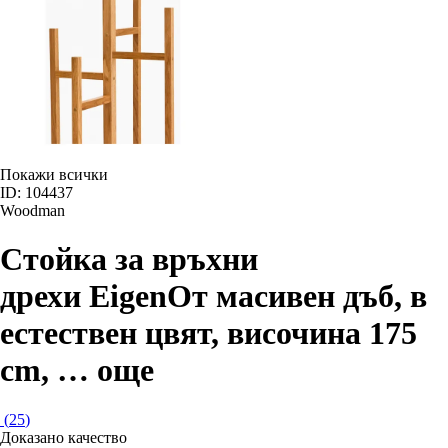
Покажи всички
ID: 104437
Woodman
Стойка за връхни
дрехи Eigen
От масивен дъб, в
естествен цвят, височина 175
cm
, …
още
(
25
)
Доказано качество