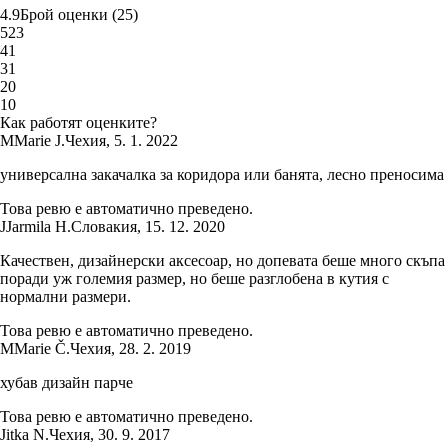
4.9
Брой оценки
(
25
)
5
23
4
1
3
1
2
0
1
0
Как работят оценките?
M
Marie J.
Чехия
,
5. 1. 2022
универсална закачалка за коридора или банята, лесно преносима
Това ревю е автоматично преведено.
J
Jarmila H.
Словакия
,
15. 12. 2020
Качествен, дизайнерски аксесоар, но допевата беше много скъпа
поради уж големия размер, но беше разглобена в кутия с
нормални размери.
Това ревю е автоматично преведено.
M
Marie Č.
Чехия
,
28. 2. 2019
хубав дизайн парче
Това ревю е автоматично преведено.
Jitka N.
Чехия
,
30. 9. 2017