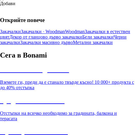
Добави
Открийте повече
Закачалки
Закачалки · Woodman
Woodman
Закачалки в естествен
цвят
Декор от гланцово дърво закачалки
Бели закачалки
Черни
закачалки
Закачалки масивно дърво
Метални закачалки
Сега в Bonami
Summer Sale до -40%
Вземете ги, преди да е станало твърде късно! 10 000+ продукта с
до 40% отстъпка
Градина с отстъпка
Отстъпки на всичко необходимо за градината, балкона и
терасата
Премиум с отстъпка