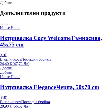
Добави
Допълнителни продукти
Hanse Home
Изтривалка Cozy Welcome
Тъмносива,
45x75 cm
(
10
)
В наличност
Последни бройки
24,40 € (47,72 Лв)
Добави
Добави
Hanse Home
Изтривалка Elegance
Черна, 50x70 cm
(
19
)
В наличност
Последна бройка
28,90 € (56,52 Лв)