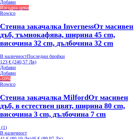
Добави
Изгодна цена
Rowico
Стенна закачалка Inverness
От масивен
дъб, тъмнокафява, ширина 45 cm,
височина 32 cm, дълбочина 32 cm
В наличност
Последни бройки
123 € (240,57 Лв)
Добави
Добави
-10%
Rowico
Стенна закачалка Milford
От масивен
дъб, в естествен цвят, ширина 80 cm,
височина 3 cm, дълбочина 7 cm
(
1
)
В наличност
41 € (80,19 Лв)
46 € (89,97 Лв)