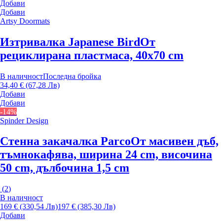
Добави
Добави
Artsy Doormats
Изтривалка Japanese Bird
От
рециклирана пластмаса, 40x70 cm
В наличност
Последна бройка
34,40 € (67,28 Лв)
Добави
Добави
-14%
Spinder Design
Стенна закачалка Parco
От масивен дъб,
тъмнокафява, ширина 24 cm, височина
50 cm, дълбочина 1,5 cm
(
2
)
В наличност
169 € (330,54 Лв)
197 € (385,30 Лв)
Добави