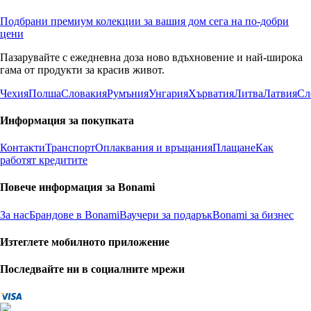
Подбрани премиум колекции за вашия дом сега на по-добри
цени
Пазарувайте с ежедневна доза ново вдъхновение и най-широка
гама от продукти за красив живот.
Чехия
Полша
Словакия
Румъния
Унгария
Хърватия
Литва
Латвия
Сл
Информация за покупката
Контакти
Транспорт
Оплаквания и връщания
Плащане
Как
работят кредитите
Повече информация за Bonami
За нас
Брандове в Bonami
Ваучери за подарък
Bonami за бизнес
Изтеглете мобилното приложение
Последвайте ни в социалните мрежи