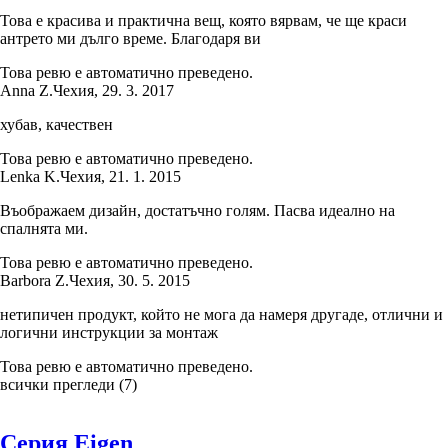
Това е красива и практична вещ, която вярвам, че ще краси
антрето ми дълго време. Благодаря ви
Това ревю е автоматично преведено.
Anna Z.
Чехия
,
29. 3. 2017
хубав, качествен
Това ревю е автоматично преведено.
Lenka K.
Чехия
,
21. 1. 2015
Въображаем дизайн, достатъчно голям. Пасва идеално на
спалнята ми.
Това ревю е автоматично преведено.
Barbora Z.
Чехия
,
30. 5. 2015
нетипичен продукт, който не мога да намеря другаде, отлични и
логични инструкции за монтаж
Това ревю е автоматично преведено.
всички прегледи
(
7
)
Серия Eigen