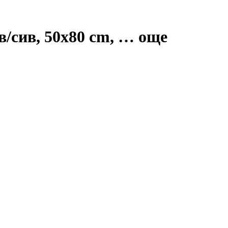
в/сив, 50x80 cm
, …
още