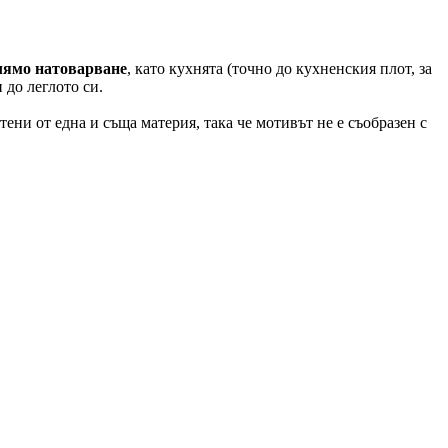
олямо натоварване
, като кухнята (точно до кухненския плот, за
 до леглото си.
ени от една и съща материя, така че мотивът не е съобразен с