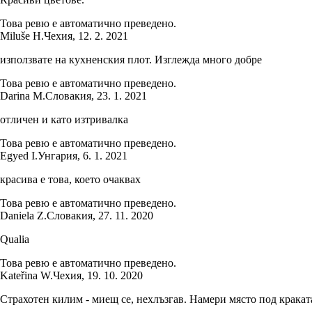
Това ревю е автоматично преведено.
Miluše H.
Чехия
,
12. 2. 2021
използвате на кухненския плот. Изглежда много добре
Това ревю е автоматично преведено.
Darina M.
Словакия
,
23. 1. 2021
отличен и като изтривалка
Това ревю е автоматично преведено.
Egyed I.
Унгария
,
6. 1. 2021
красива е това, което очаквах
Това ревю е автоматично преведено.
Daniela Z.
Словакия
,
27. 11. 2020
Qualia
Това ревю е автоматично преведено.
Kateřina W.
Чехия
,
19. 10. 2020
Страхотен килим - миещ се, нехлъзгав. Намери място под краката