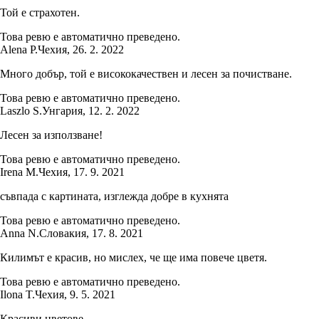
Той е страхотен.
Това ревю е автоматично преведено.
Alena P.
Чехия
,
26. 2. 2022
Много добър, той е висококачествен и лесен за почистване.
Това ревю е автоматично преведено.
Laszlo S.
Унгария
,
12. 2. 2022
Лесен за използване!
Това ревю е автоматично преведено.
Irena M.
Чехия
,
17. 9. 2021
съвпада с картината, изглежда добре в кухнята
Това ревю е автоматично преведено.
Anna N.
Словакия
,
17. 8. 2021
Килимът е красив, но мислех, че ще има повече цветя.
Това ревю е автоматично преведено.
Ilona T.
Чехия
,
9. 5. 2021
Красиви цветове.