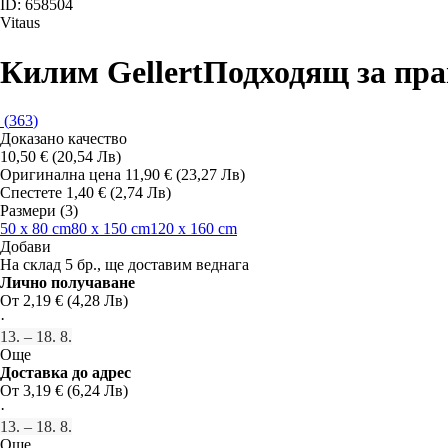
ID: 658504
Vitaus
Килим Gellert
Подходящ за пран
(
363
)
Доказано качество
10,50 € (20,54 Лв)
Оригинална цена
11,90 € (23,27 Лв)
Спестете 1,40 € (2,74 Лв)
Размери (3)
50 x 80 cm
80 x 150 cm
120 x 160 cm
Добави
На склад 5 бр., ще доставим веднага
Лично получаване
От 2,19 € (4,28 Лв)
·
13. – 18. 8.
Още
Доставка до адрес
От 3,19 € (6,24 Лв)
·
13. – 18. 8.
Още