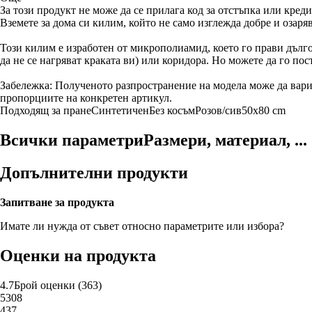
За този продукт не може да се прилага код за отстъпка или креди
Вземете за дома си килим, който не само изглежда добре и озаря
Този килим е изработен от микрополиамид, което го прави дълго
да не се нагряват краката ви) или коридора. Но можете да го пос
Забележка: Полученото разпространение на модела може да варир
пропорциите на конкретен артикул.
Подходящ за пране
Синтетичен
Без косъм
Розов/сив
50x80 cm
Всички параметри
Размери, материал, ...
Допълнителни продукти
Запитване за продукта
Имате ли нужда от съвет относно параметрите или избора?
Оценки на продукта
4.7
Брой оценки
(
363
)
5
308
4
37