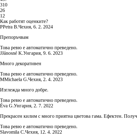
3
10
2
6
1
2
Как работят оценките?
P
Petra B.
Чехия
,
6. 2. 2024
Препоръчвам
Това ревю е автоматично преведено.
J
Jánosné K.
Унгария
,
9. 6. 2023
Много декоративен
Това ревю е автоматично преведено.
M
Michaela G.
Чехия
,
2. 4. 2023
Изглежда много добре.
Това ревю е автоматично преведено.
Éva G.
Унгария
,
2. 7. 2022
Прекрасен килим с много приятна цветова гама. Ефектен. Получ
Това ревю е автоматично преведено.
Slavomila C.
Чехия
,
12. 4. 2022