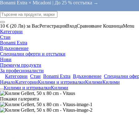
Bonami Extra × Micadoni |
До 25 % отстъпка →
10 € (20 Лв) за Вас
Регистрация
Вход
Сравняване
Кошница
Menu
Категории
Стаи
Bonami Extra
Вдъхновение
Специални оферти и отстъпки
Нови
Премиум продукти
За професионалисти
Категории
Стаи
Bonami Extra
Вдъхновение
Специални офер
Начало
Категории
Килими и изтривалки
Килими
Килими
...
Килими и изтривалки
Килими
Покажи галерията