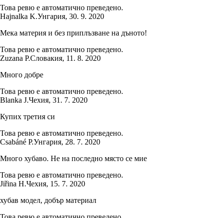
Това ревю е автоматично преведено.
Hajnalka K.
Унгария
,
30. 9. 2020
Мека материя и без приплъзване на дъното!
Това ревю е автоматично преведено.
Zuzana P.
Словакия
,
11. 8. 2020
Много добре
Това ревю е автоматично преведено.
Blanka J.
Чехия
,
31. 7. 2020
Купих третия си
Това ревю е автоматично преведено.
Csabáné P.
Унгария
,
28. 7. 2020
Много хубаво. Не на последно място се мие
Това ревю е автоматично преведено.
Jiřina H.
Чехия
,
15. 7. 2020
хубав модел, добър материал
Това ревю е автоматично преведено.