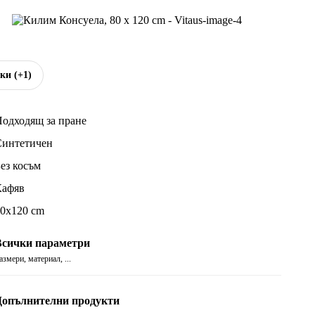
чки
(+1)
одходящ за пране
Синтетичен
ез косъм
Кафяв
0x120 cm
Всички параметри
азмери, материал, ...
Допълнителни продукти