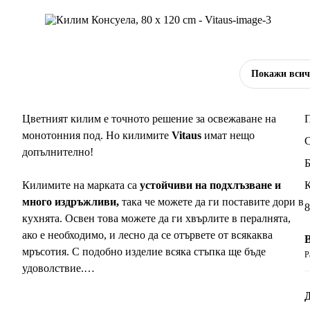
Покажи вси
Цветният килим е точното решение за освежаване на
П
монотонния под. Но килимите
Vitaus
имат нещо
допълнително!
Б
Килимите на марката са
устойчиви на подхлъзване и
много издръжливи,
така че можете да ги поставите дори в
8
кухнята. Освен това можете да ги хвърлите в пералнята,
ако е необходимо, и лесно да се отървете от всякаква
мръсотия. С подобно изделие всяка стъпка ще бъде
Р
удоволствие.
Забележка: Полученото разпространение на модела може