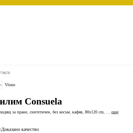
770678
Vitaus
илим Consuela
ходящ за пране, синтетичен, без косъм, кафяв, 80x120 cm
, …
още
Доказано качество
)