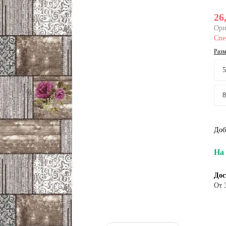
26
Ори
Спе
Разм
Доб
На 
Дос
От 