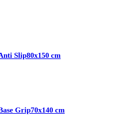
nti Slip
80x150 cm
Base Grip
70x140 cm