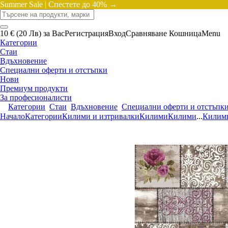
Summer Sale |
Спестете до 40% →
10 € (20 Лв) за Вас
Регистрация
Вход
Сравняване
Кошница
Menu
Категории
Стаи
Вдъхновение
Специални оферти и отстъпки
Нови
Премиум продукти
За професионалисти
Категории
Стаи
Вдъхновение
Специални оферти и отстъпк
Начало
Категории
Килими и изтривалки
Килими
Килими
...
Килими