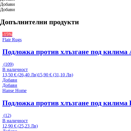
Добави
Добави
Допълнителни продукти
-15%
Flair Rugs
Подложка против хлъзгане под килима A
(
109
)
В наличност
13,50 € (26,40 Лв)
15,90 € (31,10 Лв)
Добави
Добави
Hanse Home
Подложка против хлъзгане под килима 
(
12
)
В наличност
12,90 € (25,23 Лв)