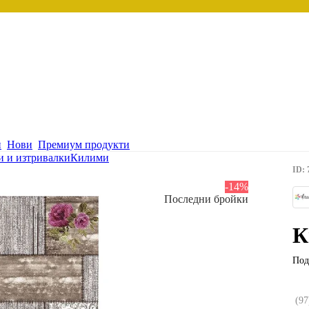
и
Нови
Премиум продукти
 и изтривалки
Килими
ID: 
-14%
Последни бройки
К
Под
(
97