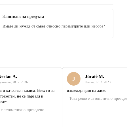
Запитване за продукта
Имате ли нужда от съвет относно параметрите или избора?
Nertan A.
Jūratė M.
J
умъния
,
28. 2. 2026
Литва
,
17. 7. 2023
 и качествен килим. Взех го за
изглежда ярко на живо
страхотен, не се пързаля и
Това ревю е автоматично преведе
гата.
 е автоматично преведено.