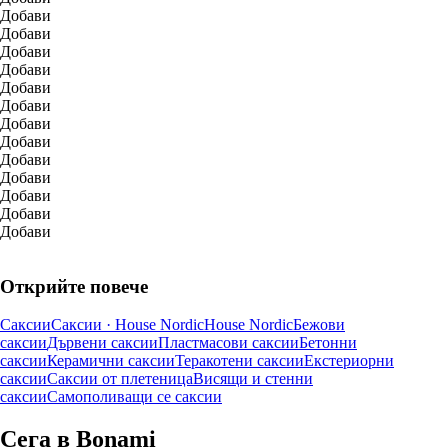
Добави
Добави
Добави
Добави
Добави
Добави
Добави
Добави
Добави
Добави
Добави
Добави
Добави
Открийте повече
Саксии
Саксии · House Nordic
House Nordic
Бежови
саксии
Дървени саксии
Пластмасови саксии
Бетонни
саксии
Керамични саксии
Теракотени саксии
Екстериорни
саксии
Саксии от плетеница
Висящи и стенни
саксии
Самополиващи се саксии
Сега в Bonami