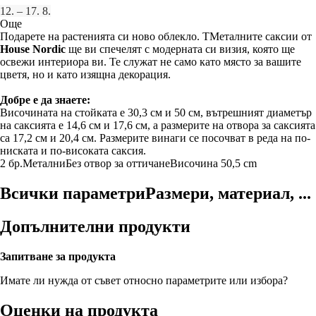
12. – 17. 8.
Още
Подарете на растенията си ново облекло. TМеталните саксии от
House Nordic
ще ви спечелят с модерната си визия, която ще
освежи интериора ви. Те служат не само като място за вашите
цветя, но и като изящна декорация.
Добре е да знаете:
Височината на стойката е 30,3 см и 50 см, вътрешният диаметър
на саксията е 14,6 см и 17,6 см, а размерите на отвора за саксията
са 17,2 см и 20,4 см. Размерите винаги се посочват в реда на по-
ниската и по-високата саксия.
2 бр.
Метални
Без отвор за оттичане
Височина 50,5 cm
Всички параметри
Размери, материал, ...
Допълнителни продукти
Запитване за продукта
Имате ли нужда от съвет относно параметрите или избора?
Оценки на продукта