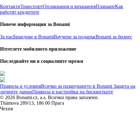
Контакти
Транспорт
Оплаквания и връщания
Плащане
Как
работят кредитите
Повече информация за Bonami
За нас
Брандове в Bonami
Ваучери за подарък
Bonami за бизнес
Изтеглете мобилното приложение
Последвайте ни в социалните мрежи
Правила и условия
Всичко за пазаруването в Bonami
Защита на
личните данни
Правила и настройки на бисквитките
© 2026 Bonami.cz, a.s. Всички права запазени.
Thámova 289/13, 186 00 Прага
Чехия