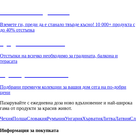
Summer Sale до -40%
Вземете ги, преди да е станало твърде късно! 10 000+ продукта с
до 40% отстъпка
Градина с отстъпка
Отстъпки на всичко необходимо за градината, балкона и
терасата
Премиум с отстъпка
Подбрани премиум колекции за вашия дом сега на по-добри
цени
Пазарувайте с ежедневна доза ново вдъхновение и най-широка
гама от продукти за красив живот.
Чехия
Полша
Словакия
Румъния
Унгария
Хърватия
Литва
Латвия
Сл
Информация за покупката