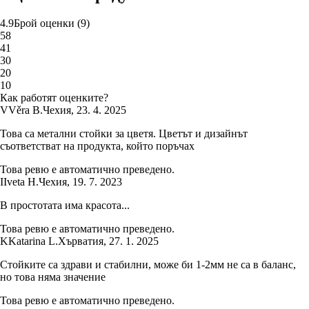
4.9
Брой оценки
(
9
)
5
8
4
1
3
0
2
0
1
0
Как работят оценките?
V
Věra B.
Чехия
,
23. 4. 2025
Това са метални стойки за цветя. Цветът и дизайнът
съответстват на продукта, който поръчах
Това ревю е автоматично преведено.
I
Iveta H.
Чехия
,
19. 7. 2023
В простотата има красота...
Това ревю е автоматично преведено.
K
Katarina L.
Хърватия
,
27. 1. 2025
Стойките са здрави и стабилни, може би 1-2мм не са в баланс,
но това няма значение
Това ревю е автоматично преведено.