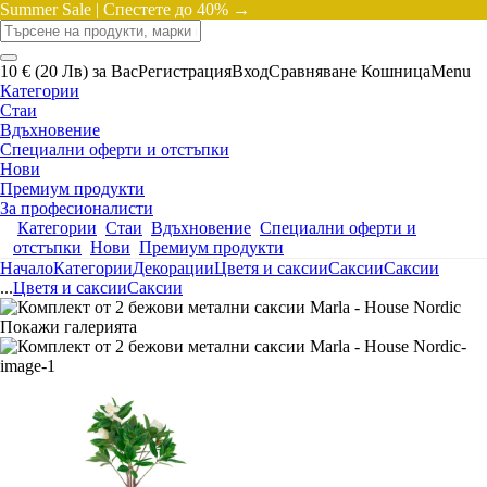
Summer Sale |
Спестете до 40% →
10 € (20 Лв) за Вас
Регистрация
Вход
Сравняване
Кошница
Menu
Категории
Стаи
Вдъхновение
Специални оферти и отстъпки
Нови
Премиум продукти
За професионалисти
Категории
Стаи
Вдъхновение
Специални оферти и
отстъпки
Нови
Премиум продукти
Начало
Категории
Декорации
Цветя и саксии
Саксии
Саксии
...
Цветя и саксии
Саксии
Покажи галерията