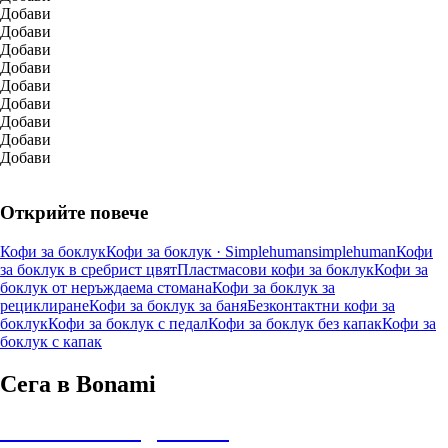
Добави
Добави
Добави
Добави
Добави
Добави
Добави
Добави
Добави
Открийте повече
Кофи за боклук
Кофи за боклук · Simplehuman
simplehuman
Кофи
за боклук в сребрист цвят
Пластмасови кофи за боклук
Кофи за
боклук от неръждаема стомана
Кофи за боклук за
рециклиране
Кофи за боклук за баня
Безконтактни кофи за
боклук
Кофи за боклук с педал
Кофи за боклук без капак
Кофи за
боклук с капак
Сега в Bonami
Summer Sale до -40%