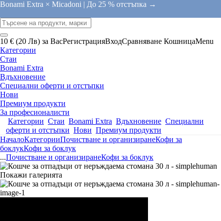
Bonami Extra × Micadoni |
До 25 % отстъпка →
10 € (20 Лв) за Вас
Регистрация
Вход
Сравняване
Кошница
Menu
Категории
Стаи
Bonami Extra
Вдъхновение
Специални оферти и отстъпки
Нови
Премиум продукти
За професионалисти
Категории
Стаи
Bonami Extra
Вдъхновение
Специални
оферти и отстъпки
Нови
Премиум продукти
Начало
Категории
Почистване и организиране
Кофи за
боклук
Кофи за боклук
...
Почистване и организиране
Кофи за боклук
Покажи галерията