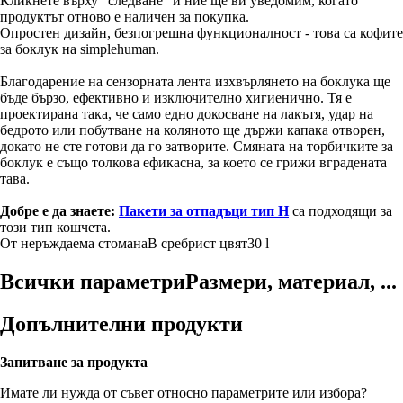
Кликнете върху "следване" и ние ще ви уведомим, когато
продуктът отново е наличен за покупка.
Опростен дизайн, безпогрешна функционалност - това са кофите
за боклук на simplehuman.
Благодарение на сензорната лента изхвърлянето на боклука ще
бъде бързо, ефективно и изключително хигиенично. Тя е
проектирана така, че само едно докосване на лакътя, удар на
бедрото или побутване на коляното ще държи капака отворен,
докато не сте готови да го затворите. Смяната на торбичките за
боклук е също толкова ефикасна, за което се грижи вградената
тава.
Добре е да знаете:
Пакети за отпадъци тип Н
са подходящи за
този тип кошчета.
От неръждаема стомана
В сребрист цвят
30 l
Всички параметри
Размери, материал, ...
Допълнителни продукти
Запитване за продукта
Имате ли нужда от съвет относно параметрите или избора?