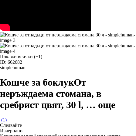
Покажи всички
(+1)
ID: 662682
simplehuman
Кошче за боклук
От
неръждаема стомана, в
сребрист цвят, 30 l
, …
още
(
1
)
Следвайте
Изчерпанo