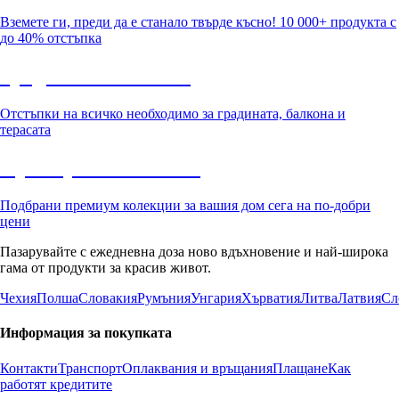
Вземете ги, преди да е станало твърде късно! 10 000+ продукта с
до 40% отстъпка
Градина с отстъпка
Отстъпки на всичко необходимо за градината, балкона и
терасата
Премиум с отстъпка
Подбрани премиум колекции за вашия дом сега на по-добри
цени
Пазарувайте с ежедневна доза ново вдъхновение и най-широка
гама от продукти за красив живот.
Чехия
Полша
Словакия
Румъния
Унгария
Хърватия
Литва
Латвия
Сл
Информация за покупката
Контакти
Транспорт
Оплаквания и връщания
Плащане
Как
работят кредитите