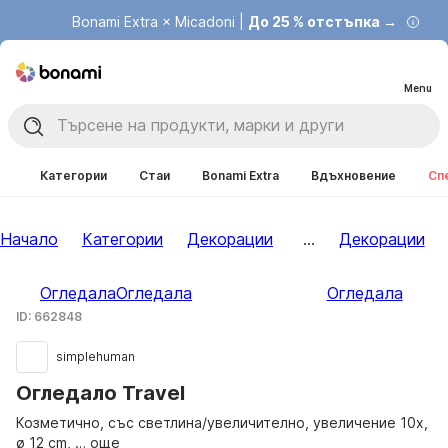
Bonami Extra × Micadoni |
До 25 % отстъпка →
Menu
Категории
Стаи
Bonami Extra
Вдъхновение
Сп
Начало
Категории
Декорации
...
Декорации
Огледала
Огледала
Огледала
ID: 662848
simplehuman
Огледало Travel
Козметично, със светлина/увеличително, увеличение 10x,
ø 12 cm
, …
още