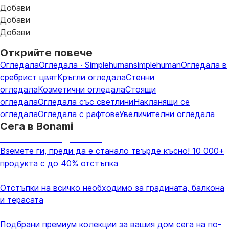
Добави
Добави
Добави
Открийте повече
Огледала
Огледала · Simplehuman
simplehuman
Огледала в
сребрист цвят
Кръгли огледала
Стенни
огледала
Козметични огледала
Стоящи
огледала
Огледала със светлини
Накланящи се
огледала
Огледала с рафтове
Увеличителни огледала
Сега в Bonami
Summer Sale до -40%
Вземете ги, преди да е станало твърде късно! 10 000+
продукта с до 40% отстъпка
Градина с отстъпка
Отстъпки на всичко необходимо за градината, балкона
и терасата
Премиум с отстъпка
Подбрани премиум колекции за вашия дом сега на по-