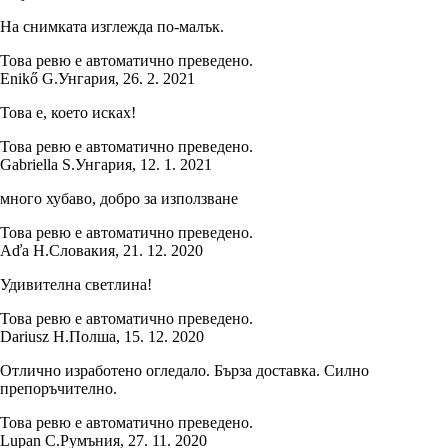
На снимката изглежда по-малък.
Това ревю е автоматично преведено.
Enikő G.
Унгария
,
26. 2. 2021
Това е, което исках!
Това ревю е автоматично преведено.
Gabriella S.
Унгария
,
12. 1. 2021
много хубаво, добро за използване
Това ревю е автоматично преведено.
Aďa H.
Словакия
,
21. 12. 2020
Удивителна светлина!
Това ревю е автоматично преведено.
Dariusz H.
Полша
,
15. 12. 2020
Отлично изработено огледало. Бърза доставка. Силно
препоръчително.
Това ревю е автоматично преведено.
Lupan C.
Румъния
,
27. 11. 2020