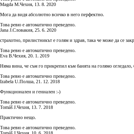
Magda M.
Чехия
,
13. 8. 2020
Мога да видя абсолютно всичко в него перфектно.
Това ревю е автоматично преведено.
Jana J.
Словакия
,
25. 6. 2020
страхотно, прилистникът е голям и здрав, така че може да се за
Това ревю е автоматично преведено.
Eva B.
Чехия
,
20. 1. 2019
Няма вина, че съм го прикрепил към банята на голямо огледало,
Това ревю е автоматично преведено.
Izabela U.
Полша
,
21. 12. 2018
Функционален и гениален :-)
Това ревю е автоматично преведено.
Tomáš J.
Чехия
,
13. 7. 2018
Практично нещо.
Това ревю е автоматично преведено.
Tomáš J.
Чехия
,
10. 6. 2018