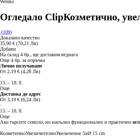
Wenko
Огледало Clip
Козметично, увел
(
109
)
Доказано качество
35,90 € (70,21 Лв)
Добави
На склад 4 бр., ще доставим веднага
Още 4 бр. за поръчка
Лично получаване
От 2,19 € (4,28 Лв)
·
13. – 18. 8.
Още
Доставка до адрес
От 3,19 € (6,24 Лв)
·
13. – 18. 8.
Още
Ако търсите семпло, но напълно функционално и практично
огл
Козметично
Увеличително
Увеличение 5x
Ø 15 cm