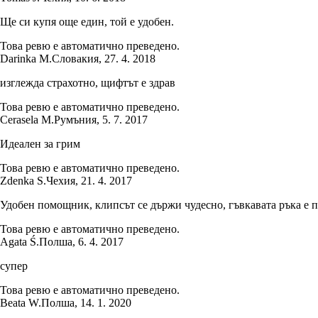
Ще си купя още един, той е удобен.
Това ревю е автоматично преведено.
Darinka M.
Словакия
,
27. 4. 2018
изглежда страхотно, щифтът е здрав
Това ревю е автоматично преведено.
Cerasela M.
Румъния
,
5. 7. 2017
Идеален за грим
Това ревю е автоматично преведено.
Zdenka S.
Чехия
,
21. 4. 2017
Удобен помощник, клипсът се държи чудесно, гъвкавата ръка е 
Това ревю е автоматично преведено.
Agata Ś.
Полша
,
6. 4. 2017
супер
Това ревю е автоматично преведено.
Beata W.
Полша
,
14. 1. 2020