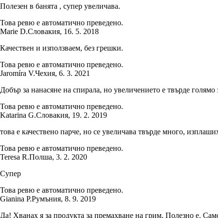
Полезен в банята , супер увеличава.
Това ревю е автоматично преведено.
Marie D.
Словакия
,
16. 5. 2018
Качествен и използваем, без грешки.
Това ревю е автоматично преведено.
Jaromíra V.
Чехия
,
6. 3. 2021
Добър за нанасяне на спирала, но увеличението е твърде голямо 
Това ревю е автоматично преведено.
Katarina G.
Словакия
,
19. 2. 2019
това е качествено парче, но се увеличава твърде много, изплаши
Това ревю е автоматично преведено.
Teresa R.
Полша
,
3. 2. 2020
Супер
Това ревю е автоматично преведено.
Gianina P.
Румъния
,
8. 9. 2019
Да! Хванах я за продукта за премахване на грим. Полезно е. Са