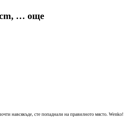
 cm
, …
още
 почти навсякъде, сте попаднали на правилното място. Wenko!