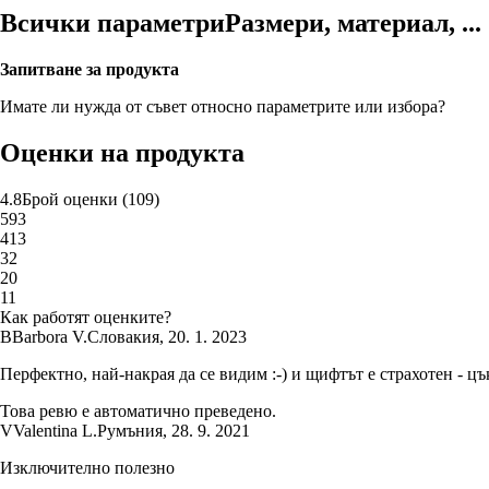
Всички параметри
Размери, материал, ...
Запитване за продукта
Имате ли нужда от съвет относно параметрите или избора?
Оценки на продукта
4.8
Брой оценки
(
109
)
5
93
4
13
3
2
2
0
1
1
Как работят оценките?
B
Barbora V.
Словакия
,
20. 1. 2023
Перфектно, най-накрая да се видим :-) и щифтът е страхотен - цъ
Това ревю е автоматично преведено.
V
Valentina L.
Румъния
,
28. 9. 2021
Изключително полезно