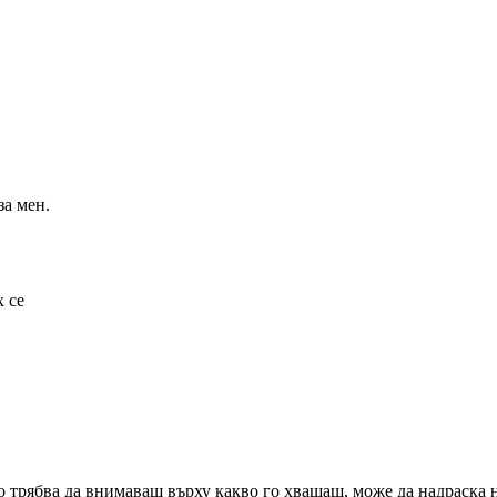
за мен.
х се
мо трябва да внимаваш върху какво го хващаш, може да надраска 