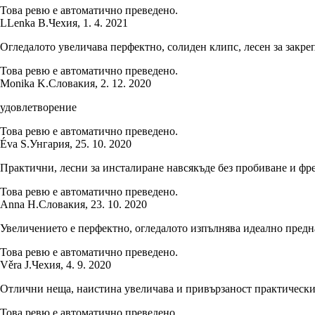
Това ревю е автоматично преведено.
L
Lenka B.
Чехия
,
1. 4. 2021
Огледалото увеличава перфектно, солиден клипс, лесен за закре
Това ревю е автоматично преведено.
Monika K.
Словакия
,
2. 12. 2020
удовлетворение
Това ревю е автоматично преведено.
Éva S.
Унгария
,
25. 10. 2020
Практични, лесни за инсталиране навсякъде без пробиване и фре
Това ревю е автоматично преведено.
Anna H.
Словакия
,
23. 10. 2020
Увеличението е перфектно, огледалото изпълнява идеално предн
Това ревю е автоматично преведено.
Věra J.
Чехия
,
4. 9. 2020
Отлични неща, наистина увеличава и привързаност практически
Това ревю е автоматично преведено.