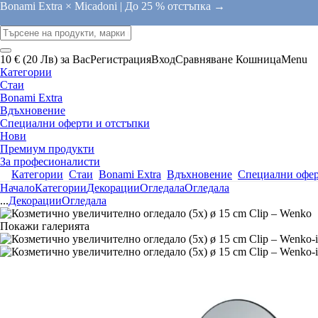
Bonami Extra × Micadoni |
До 25 % отстъпка →
10 € (20 Лв) за Вас
Регистрация
Вход
Сравняване
Кошница
Menu
Категории
Стаи
Bonami Extra
Вдъхновение
Специални оферти и отстъпки
Нови
Премиум продукти
За професионалисти
Категории
Стаи
Bonami Extra
Вдъхновение
Специални офер
Начало
Категории
Декорации
Огледала
Огледала
...
Декорации
Огледала
Покажи галерията