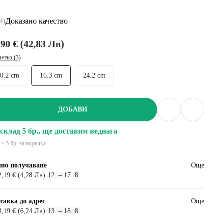
Доказано качество
4
)
,90 € (42,83 Лв)
етър (3)
10.2 cm
16.3 cm
24.2 cm
ДОБАВИ
склад 5 бр., ще доставим веднага
> 5 бр. за поръчка
но получаване
Още
2,19 € (4,28 Лв)
·
12. – 17. 8.
тавка до адрес
Още
3,19 € (6,24 Лв)
·
13. – 18. 8.