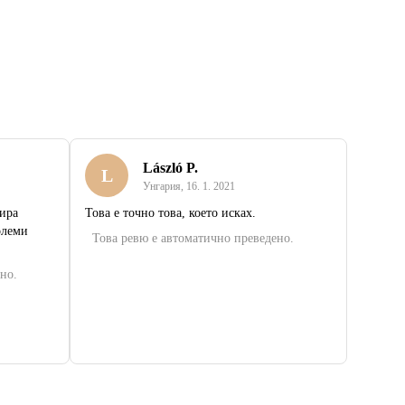
László P.
L
Унгария
,
16. 1. 2021
бира
Това е точно това, което исках.
олеми
Това ревю е автоматично преведено.
но.