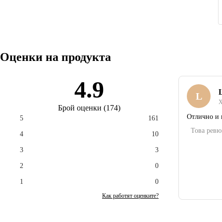
Оценки на продукта
4.9
L
L
Х
Брой оценки
(
174
)
Отлично и 
5
161
Това ревю
4
10
3
3
2
0
1
0
Как работят оценките?