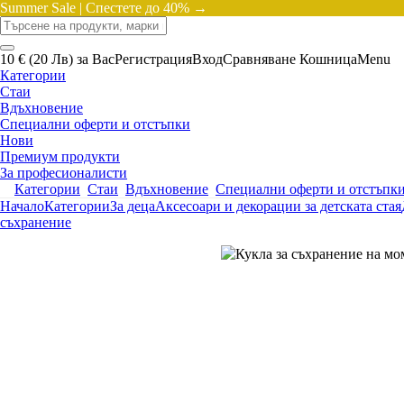
Summer Sale |
Спестете до 40% →
10 € (20 Лв) за Вас
Регистрация
Вход
Сравняване
Кошница
Menu
Категории
Стаи
Вдъхновение
Специални оферти и отстъпки
Нови
Премиум продукти
За професионалисти
Категории
Стаи
Вдъхновение
Специални оферти и отстъпк
Начало
Категории
За деца
Аксесоари и декорации за детската стая
съхранение