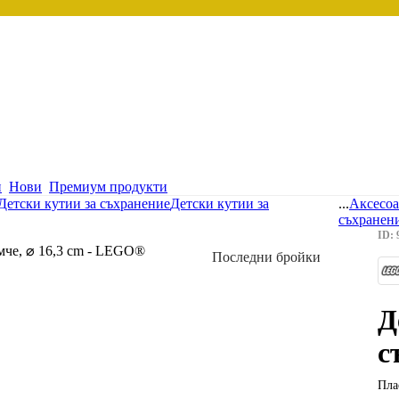
и
Нови
Премиум продукти
Детски кутии за съхранение
Детски кутии за
...
Аксесоа
съхранен
ID: 
Последни бройки
Д
с
Пла