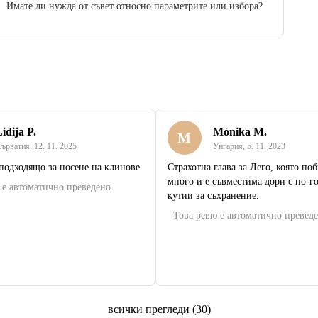
Имате ли нужда от съвет относно параметрите или избора?
idija P.
Mónika M.
M
ърватия
,
12. 11. 2025
Унгария
,
5. 11. 2023
подходящо за носене на клинове
Страхотна глава за Лего, която по
много и е съвместима дори с по-г
 е автоматично преведено.
кутии за съхранение.
Това ревю е автоматично преведе
всички прегледи
(
30
)