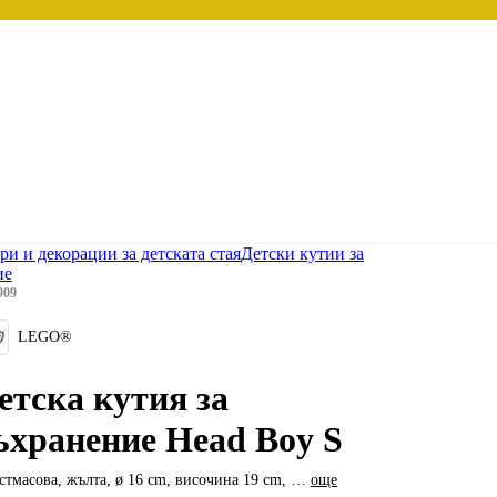
ри и декорации за детската стая
Детски кутии за
ие
909
LEGO®
етска кутия за
ъхранение Head Boy S
стмасова, жълта, ø 16 cm, височина 19 cm
, …
още