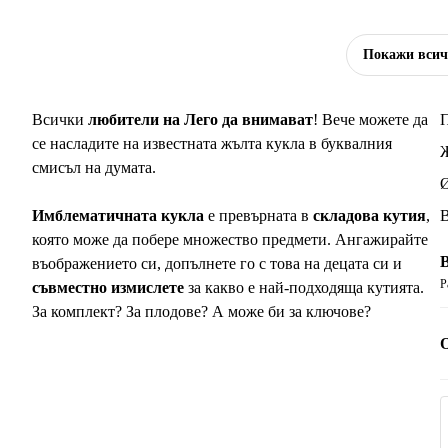
Покажи вси
Всички
любители на Лего да внимават
! Вече можете да
П
се насладите на известната жълта кукла в буквалния
смисъл на думата.
Ø
Имблематичната кукла
е превърната в
складова кутия
,
В
която може да побере множество предмети. Ангажирайте
въображението си, допълнете го с това на децата си и
Р
съвместно измислете
за какво е най-подходяща кутията.
За комплект? За плодове? А може би за ключове?