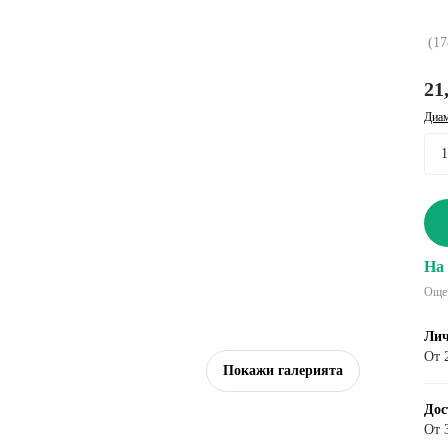
(
17
21
Диам
На 
Още 
Лич
От 
Покажи галерията
Дос
От 