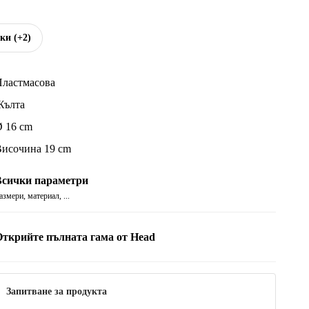
чки
(+2)
ластмасова
Жълта
 16 cm
исочина 19 cm
Всички параметри
азмери, материал, ...
Открийте пълната гама от Head
Запитване за продукта