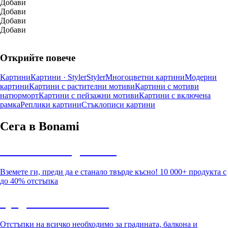
Добави
Добави
Добави
Добави
Открийте повече
Картини
Картини · Styler
Styler
Многоцветни картини
Модерни
картини
Картини с растителни мотиви
Картини с мотиви
натюрморт
Картини с пейзажни мотиви
Картини с включена
рамка
Реплики картини
Стъклописи картини
Сега в Bonami
Summer Sale до -40%
Вземете ги, преди да е станало твърде късно! 10 000+ продукта с
до 40% отстъпка
Градина с отстъпка
Отстъпки на всичко необходимо за градината, балкона и