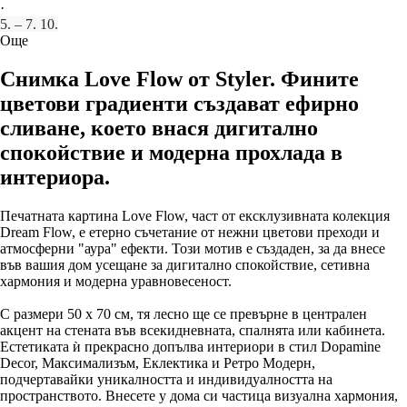
·
5. – 7. 10.
Още
Снимка Love Flow от Styler. Фините
цветови градиенти създават ефирно
сливане, което внася дигитално
спокойствие и модерна прохлада в
интериора.
Печатната картина Love Flow, част от ексклузивната колекция
Dream Flow, е етерно съчетание от нежни цветови преходи и
атмосферни "аура" ефекти. Този мотив е създаден, за да внесе
във вашия дом усещане за дигитално спокойствие, сетивна
хармония и модерна уравновесеност.
С размери 50 x 70 см, тя лесно ще се превърне в централен
акцент на стената във всекидневната, спалнята или кабинета.
Естетиката ѝ прекрасно допълва интериори в стил Dopamine
Decor, Максимализъм, Еклектика и Ретро Модерн,
подчертавайки уникалността и индивидуалността на
пространството. Внесете у дома си частица визуална хармония,