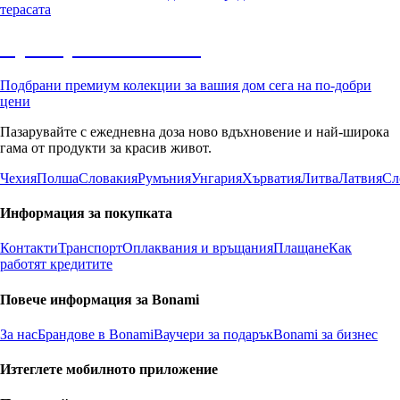
терасата
Премиум с отстъпка
Подбрани премиум колекции за вашия дом сега на по-добри
цени
Пазарувайте с ежедневна доза ново вдъхновение и най-широка
гама от продукти за красив живот.
Чехия
Полша
Словакия
Румъния
Унгария
Хърватия
Литва
Латвия
Сл
Информация за покупката
Контакти
Транспорт
Оплаквания и връщания
Плащане
Как
работят кредитите
Повече информация за Bonami
За нас
Брандове в Bonami
Ваучери за подарък
Bonami за бизнес
Изтеглете мобилното приложение