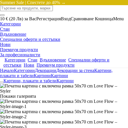
Summer Sale |
Спестете до 40% →
10 € (20 Лв) за Вас
Регистрация
Вход
Сравняване
Кошница
Menu
Категории
Стаи
Вдъхновение
Специални оферти и отстъпки
Нови
Премиум продукти
За професионалисти
Категории
Стаи
Вдъхновение
Специални оферти и
отстъпки
Нови
Премиум продукти
Начало
Категории
Декорации
Декорации за стена
Картини,
плакати и табели
Картини
Картини
...
Картини, плакати и табели
Картини
Покажи галерията