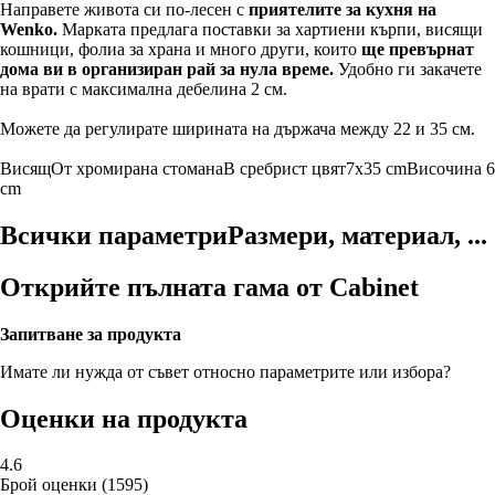
Направете живота си по-лесен с
приятелите за кухня на
Wenko.
Марката предлага поставки за хартиени кърпи, висящи
кошници, фолиа за храна и много други, които
ще превърнат
дома ви в организиран рай за нула време.
Удобно ги закачете
на врати с максимална дебелина 2 см.
Можете да регулирате ширината на държача между 22 и 35 см.
Висящ
От хромирана стомана
В сребрист цвят
7x35 cm
Височина 6
cm
Всички параметри
Размери, материал, ...
Открийте пълната гама от Cabinet
Запитване за продукта
Имате ли нужда от съвет относно параметрите или избора?
Оценки на продукта
4.6
Брой оценки
(
1595
)