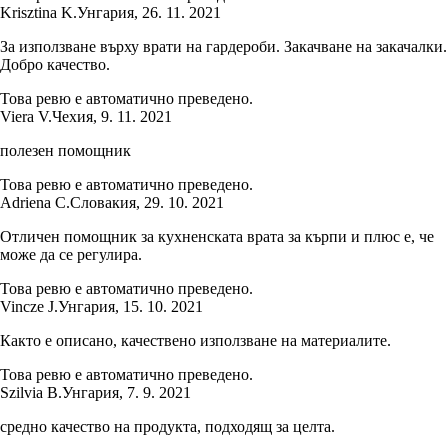
Krisztina K.
Унгария
,
26. 11. 2021
За използване върху врати на гардероби. Закачване на закачалки.
Добро качество.
Това ревю е автоматично преведено.
Viera V.
Чехия
,
9. 11. 2021
полезен помощник
Това ревю е автоматично преведено.
Adriena C.
Словакия
,
29. 10. 2021
Отличен помощник за кухненската врата за кърпи и плюс е, че
може да се регулира.
Това ревю е автоматично преведено.
Vincze J.
Унгария
,
15. 10. 2021
Както е описано, качествено използване на материалите.
Това ревю е автоматично преведено.
Szilvia B.
Унгария
,
7. 9. 2021
средно качество на продукта, подходящ за целта.