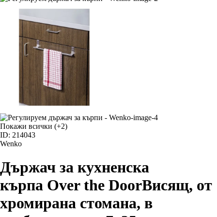
Покажи всички
(+2)
ID: 214043
Wenko
Държач за кухненска
кърпа Over the Door
Висящ, от
хромирана стомана, в