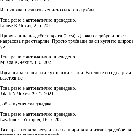
Изпълнява предназначението си както трябва
Това ревю е автоматично преведено.
Libuše K.
Чехия
,
2. 6. 2021
Приляга и на по-дебели врати (2 см). Държи се добре и не се
надрасква при отваряне. Просто трябваше да си купя по-широка.
yw
Това ревю е автоматично преведено.
Milada K.
Чехия
,
1. 6. 2021
Идеални за кърпи или кухненски кърпи. Всичко е на една ръка
разстояние
Това ревю е автоматично преведено.
Jakub N.
Чехия
,
29. 5. 2021
добра кухненска джаджа.
Това ревю е автоматично преведено.
Lászlóné C.
Унгария
,
16. 5. 2021
Тя е практична за регулиране на ширината и изглежда добре на