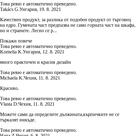
Това ревю е автоматично преведено.
Takács G.
Унгария
,
19. 8. 2021
Качествен продукт, за разлика от подобен продукт от търговец
на едро. Гумената част предпазва не само горната част на шкафа,
но и страните. Лесно се р...
Покажи повече
Това ревю е автоматично преведено.
Kornelia K.
Унгария
,
12. 8. 2021
много практичен и красив дизайн
Това ревю е автоматично преведено.
Michaela K.
Чехия
,
11. 8. 2021
Красиво.
Това ревю е автоматично преведено.
Vlasta D.
Чехия
,
11. 8. 2021
Можете сами да определите дължината,кърпичките не се
търкалят никъде.
Това ревю е автоматично преведено.
Hana Z.
Чехия
,
6. 8. 2021