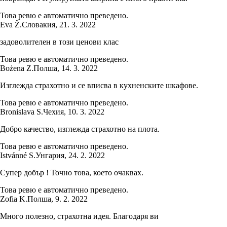
Това ревю е автоматично преведено.
Eva Ž.
Словакия
,
21. 3. 2022
задоволителен в този ценови клас
Това ревю е автоматично преведено.
Bożena Z.
Полша
,
14. 3. 2022
Изглежда страхотно и се вписва в кухненските шкафове.
Това ревю е автоматично преведено.
Bronislava S.
Чехия
,
10. 3. 2022
Добро качество, изглежда страхотно на плота.
Това ревю е автоматично преведено.
Istvánné S.
Унгария
,
24. 2. 2022
Супер добър ! Точно това, което очаквах.
Това ревю е автоматично преведено.
Zofia K.
Полша
,
9. 2. 2022
Много полезно, страхотна идея. Благодаря ви