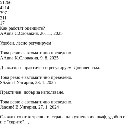
5
1266
4
214
3
97
2
11
1
7
Как работят оценките?
A
Anna C.
Словакия
,
26. 11. 2025
Удобен, лесно регулируем
Това ревю е автоматично преведено.
A
Anna K.
Словакия
,
9. 8. 2025
Държачът е практичен и регулируем. Доволен съм.
Това ревю е автоматично преведено.
S
Szám J.
Унгария
,
28. 1. 2025
Практичен, добър за използване.
Това ревю е автоматично преведено.
Jánosné B.
Унгария
,
27. 1. 2024
Сложих го от вътрешната страна на кухненския шкаф, удобно е
и е "скрито"...,