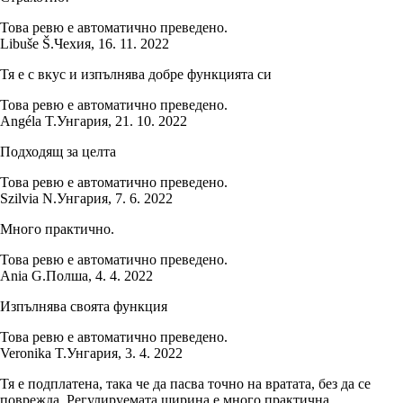
Това ревю е автоматично преведено.
Libuše Š.
Чехия
,
16. 11. 2022
Тя е с вкус и изпълнява добре функцията си
Това ревю е автоматично преведено.
Angéla T.
Унгария
,
21. 10. 2022
Подходящ за целта
Това ревю е автоматично преведено.
Szilvia N.
Унгария
,
7. 6. 2022
Много практично.
Това ревю е автоматично преведено.
Ania G.
Полша
,
4. 4. 2022
Изпълнява своята функция
Това ревю е автоматично преведено.
Veronika T.
Унгария
,
3. 4. 2022
Тя е подплатена, така че да пасва точно на вратата, без да се
поврежда. Регулируемата ширина е много практична.