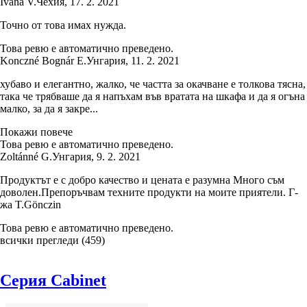
Ivana V.
Чехия
,
17. 2. 2021
Точно от това имах нужда.
Това ревю е автоматично преведено.
Konczné Bognár E.
Унгария
,
11. 2. 2021
хубаво и елегантно, жалко, че частта за окачване е толкова тясна,
така че трябваше да я напъхам във вратата на шкафа и да я огъна
малко, за да я закре...
Покажи повече
Това ревю е автоматично преведено.
Zoltánné G.
Унгария
,
9. 2. 2021
Продуктът е с добро качество и цената е разумна Много съм
доволен.Препоръчвам техните продукти на моите приятели. Г-
жа T.Gönczin
Това ревю е автоматично преведено.
всички прегледи
(
459
)
Серия Cabinet