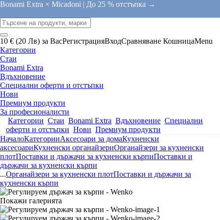
Bonami Extra × Micadoni |
До 25 % отстъпка →
10 € (20 Лв) за Вас
Регистрация
Вход
Сравняване
Кошница
Menu
Категории
Стаи
Bonami Extra
Вдъхновение
Специални оферти и отстъпки
Нови
Премиум продукти
За професионалисти
Категории
Стаи
Bonami Extra
Вдъхновение
Специални
оферти и отстъпки
Нови
Премиум продукти
Начало
Категории
Аксесоари за дома
Кухненски
аксесоари
Кухненски органайзери
Органайзери за кухненски
плот
Поставки и държачи за кухненски кърпи
Поставки и
държачи за кухненски кърпи
...
Органайзери за кухненски плот
Поставки и държачи за
кухненски кърпи
Покажи галерията