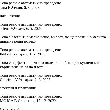
Това ревю е автоматично преведено.
Jana K.
Чехия
,
6. 8. 2023
пасва точно
Това ревю е автоматично преведено.
Jelena V.
Чехия
,
6. 5. 2023
Това е елегантно малко нещо, мислех, че ще пречи, но малката
ширина реши всичко.
Това ревю е автоматично преведено.
Ildikó F.
Унгария
,
3. 5. 2023
Това е перфектно и много полезно, най-накрая кухненските
кърпи вече не са на плота.
Това ревю е автоматично преведено.
Gabriella V.
Унгария
,
2. 3. 2023
ефектни и практични.
Това ревю е автоматично преведено.
MOJCA B.
Словения
,
17. 12. 2022
Страхотно!