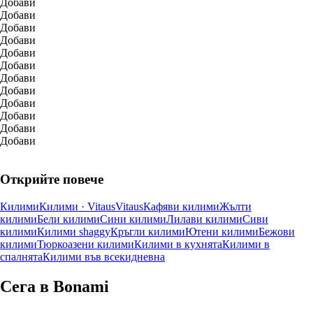
Добави
Добави
Добави
Добави
Добави
Добави
Добави
Добави
Добави
Добави
Добави
Добави
Открийте повече
Килими
Килими · Vitaus
Vitaus
Кафяви килими
Жълти
килими
Бели килими
Сини килими
Лилави килими
Сиви
килими
Килими shaggy
Кръгли килими
Ютени килими
Бежови
килими
Тюркоазени килими
Килими в кухнята
Килими в
спалнята
Килими във всекидневна
Сега в Bonami