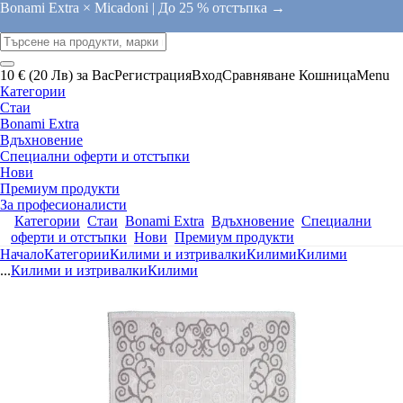
Bonami Extra × Micadoni |
До 25 % отстъпка →
10 € (20 Лв) за Вас
Регистрация
Вход
Сравняване
Кошница
Menu
Категории
Стаи
Bonami Extra
Вдъхновение
Специални оферти и отстъпки
Нови
Премиум продукти
За професионалисти
Категории
Стаи
Bonami Extra
Вдъхновение
Специални
оферти и отстъпки
Нови
Премиум продукти
Начало
Категории
Килими и изтривалки
Килими
Килими
...
Килими и изтривалки
Килими