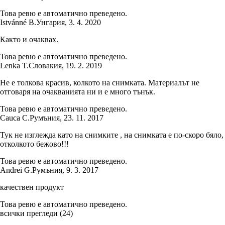
Това ревю е автоматично преведено.
Istvánné B.
Унгария
,
3. 4. 2020
Както и очаквах.
Това ревю е автоматично преведено.
Lenka T.
Словакия
,
19. 2. 2019
Не е толкова красив, колкото на снимката. Материалът не
отговаря на очакванията ни и е много тънък.
Това ревю е автоматично преведено.
Cauca C.
Румъния
,
23. 11. 2017
Тук не изглежда като на снимките , на снимката е по-скоро бяло,
отколкото бежово!!!
Това ревю е автоматично преведено.
Andrei G.
Румъния
,
9. 3. 2017
качествен продукт
Това ревю е автоматично преведено.
всички прегледи
(
24
)