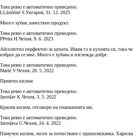
Това ревю е автоматично преведено.
L
Lászlóné S.
Унгария
,
31. 12. 2025
Много хубав, качествен продукт.
Това ревю е автоматично преведено.
P
Petra H.
Чехия
,
9. 6. 2023
Абсолютно перфектно за цената. Имам го в кухнята си, така че
избрах да се мие. Много е хубава и изглежда добре.
Това ревю е автоматично преведено.
Marie V.
Чехия
,
28. 5. 2022
Приятен килим
Това ревю е автоматично преведено.
Jaroslav K.
Чехия
,
3. 5. 2022
Красив килим, отговори на очакванията ми.
Това ревю е автоматично преведено.
Jaroslava U.
Чехия
,
24. 4. 2022
Памучен килим, лесен за почистване с прахосмукачка. Харесва