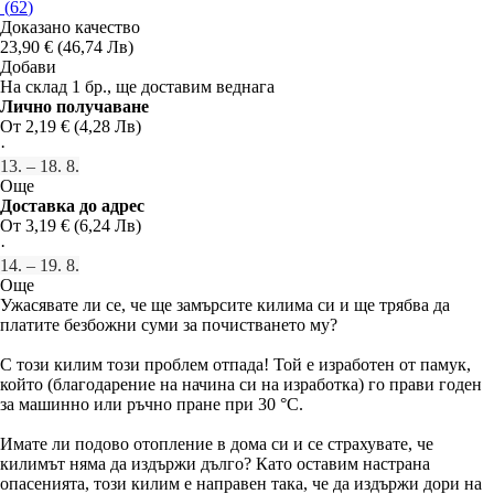
(
62
)
Доказано качество
23,90 € (46,74 Лв)
Добави
На склад 1 бр., ще доставим веднага
Лично получаване
От 2,19 € (4,28 Лв)
·
13. – 18. 8.
Още
Доставка до адрес
От 3,19 € (6,24 Лв)
·
14. – 19. 8.
Още
Ужасявате ли се, че ще замърсите килима си и ще трябва да
платите безбожни суми за почистването му?
С този килим този проблем отпада! Той е изработен от памук,
който (благодарение на начина си на изработка) го прави годен
за машинно или ръчно пране при 30 °C.
Имате ли подово отопление в дома си и се страхувате, че
килимът няма да издържи дълго? Като оставим настрана
опасенията, този килим е направен така, че да издържи дори на