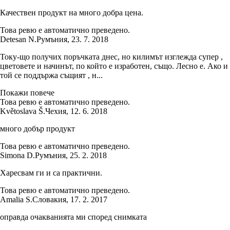
Качествен продукт на много добра цена.
Това ревю е автоматично преведено.
Detesan N.
Румъния
,
23. 7. 2018
Току-що получих поръчката днес, но килимът изглежда супер ,
цветовете и начинът, по който е изработен, също. Лесно е. Ако и
той се поддържа същият , н...
Покажи повече
Това ревю е автоматично преведено.
Květoslava Š.
Чехия
,
12. 6. 2018
много добър продукт
Това ревю е автоматично преведено.
Simona D.
Румъния
,
25. 2. 2018
Харесвам ги и са практични.
Това ревю е автоматично преведено.
Amalia S.
Словакия
,
17. 2. 2017
оправда очакванията ми според снимката