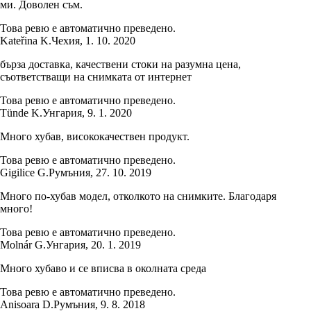
ми. Доволен съм.
Това ревю е автоматично преведено.
Kateřina K.
Чехия
,
1. 10. 2020
бърза доставка, качествени стоки на разумна цена,
съответстващи на снимката от интернет
Това ревю е автоматично преведено.
Tünde K.
Унгария
,
9. 1. 2020
Много хубав, висококачествен продукт.
Това ревю е автоматично преведено.
Gigilice G.
Румъния
,
27. 10. 2019
Много по-хубав модел, отколкото на снимките. Благодаря
много!
Това ревю е автоматично преведено.
Molnár G.
Унгария
,
20. 1. 2019
Много хубаво и се вписва в околната среда
Това ревю е автоматично преведено.
Anisoara D.
Румъния
,
9. 8. 2018