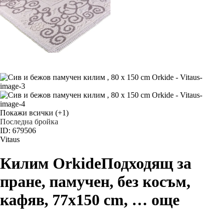
Покажи всички
(+1)
Последна бройка
ID: 679506
Vitaus
Килим Orkide
Подходящ за
пране, памучен, без косъм,
кафяв, 77x150 cm
, …
още