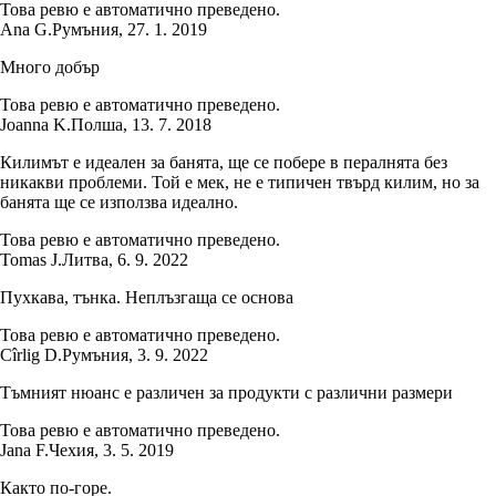
Това ревю е автоматично преведено.
Ana G.
Румъния
,
27. 1. 2019
Много добър
Това ревю е автоматично преведено.
Joanna K.
Полша
,
13. 7. 2018
Килимът е идеален за банята, ще се побере в пералнята без
никакви проблеми. Той е мек, не е типичен твърд килим, но за
банята ще се използва идеално.
Това ревю е автоматично преведено.
Tomas J.
Литва
,
6. 9. 2022
Пухкава, тънка. Неплъзгаща се основа
Това ревю е автоматично преведено.
Cîrlig D.
Румъния
,
3. 9. 2022
Тъмният нюанс е различен за продукти с различни размери
Това ревю е автоматично преведено.
Jana F.
Чехия
,
3. 5. 2019
Както по-горе.