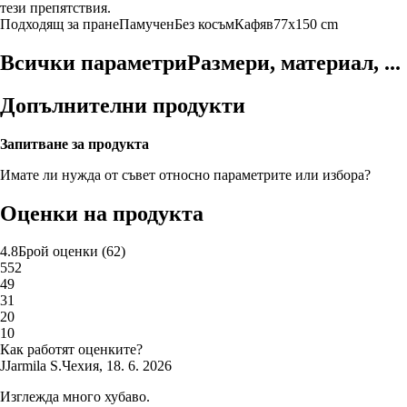
тези препятствия.
Подходящ за пране
Памучен
Без косъм
Кафяв
77x150 cm
Всички параметри
Размери, материал, ...
Допълнителни продукти
Запитване за продукта
Имате ли нужда от съвет относно параметрите или избора?
Оценки на продукта
4.8
Брой оценки
(
62
)
5
52
4
9
3
1
2
0
1
0
Как работят оценките?
J
Jarmila S.
Чехия
,
18. 6. 2026
Изглежда много хубаво.