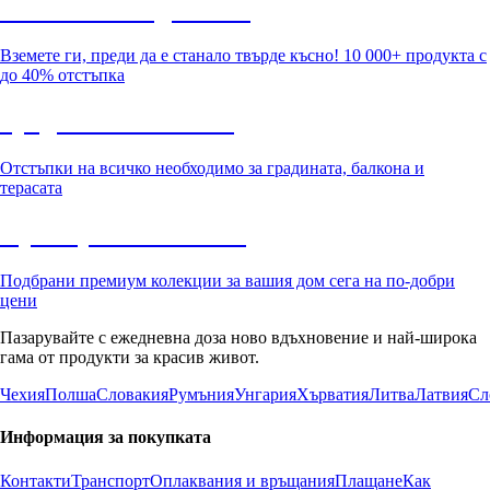
Summer Sale до -40%
Вземете ги, преди да е станало твърде късно! 10 000+ продукта с
до 40% отстъпка
Градина с отстъпка
Отстъпки на всичко необходимо за градината, балкона и
терасата
Премиум с отстъпка
Подбрани премиум колекции за вашия дом сега на по-добри
цени
Пазарувайте с ежедневна доза ново вдъхновение и най-широка
гама от продукти за красив живот.
Чехия
Полша
Словакия
Румъния
Унгария
Хърватия
Литва
Латвия
Сл
Информация за покупката
Контакти
Транспорт
Оплаквания и връщания
Плащане
Как