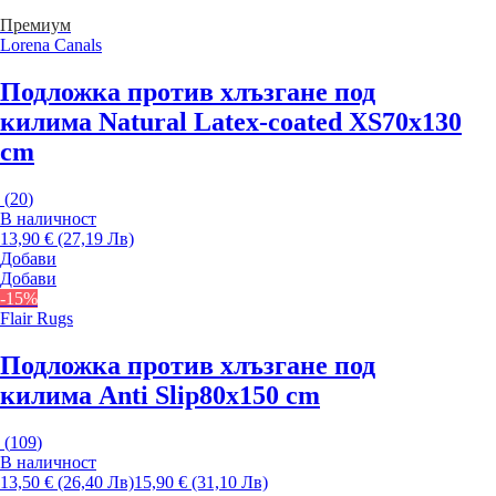
Премиум
Lorena Canals
Подложка против хлъзгане под
килима Natural Latex-coated XS
70x130
cm
(
20
)
В наличност
13,90 € (27,19 Лв)
Добави
Добави
-15%
Flair Rugs
Подложка против хлъзгане под
килима Anti Slip
80x150 cm
(
109
)
В наличност
13,50 € (26,40 Лв)
15,90 € (31,10 Лв)