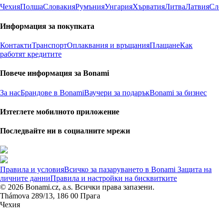
Чехия
Полша
Словакия
Румъния
Унгария
Хърватия
Литва
Латвия
Сл
Информация за покупката
Контакти
Транспорт
Оплаквания и връщания
Плащане
Как
работят кредитите
Повече информация за Bonami
За нас
Брандове в Bonami
Ваучери за подарък
Bonami за бизнес
Изтеглете мобилното приложение
Последвайте ни в социалните мрежи
Правила и условия
Всичко за пазаруването в Bonami
Защита на
личните данни
Правила и настройки на бисквитките
© 2026 Bonami.cz, a.s. Всички права запазени.
Thámova 289/13, 186 00 Прага
Чехия