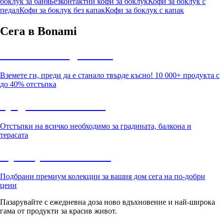
боклук за баня
Безконтактни кофи за боклук
Кофи за боклук с
педал
Кофи за боклук без капак
Кофи за боклук с капак
Сега в Bonami
Summer Sale до -40%
Вземете ги, преди да е станало твърде късно! 10 000+ продукта с
до 40% отстъпка
Градина с отстъпка
Отстъпки на всичко необходимо за градината, балкона и
терасата
Премиум с отстъпка
Подбрани премиум колекции за вашия дом сега на по-добри
цени
Пазарувайте с ежедневна доза ново вдъхновение и най-широка
гама от продукти за красив живот.