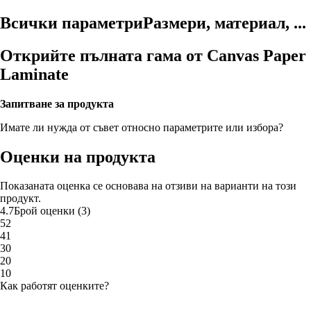
Всички параметри
Размери, материал, ...
Открийте пълната гама от Canvas Paper
Laminate
Запитване за продукта
Имате ли нужда от съвет относно параметрите или избора?
Оценки на продукта
Показаната оценка се основава на отзиви на варианти на този
продукт.
4.7
Брой оценки
(
3
)
5
2
4
1
3
0
2
0
1
0
Как работят оценките?