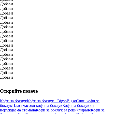
Добави
Добави
Добави
Добави
Добави
Добави
Добави
Добави
Добави
Добави
Добави
Добави
Добави
Добави
Добави
Добави
Добави
Открийте повече
Кофи за боклук
Кофи за боклук · Bigso
Bigso
Сиви кофи за
боклук
Пластмасови кофи за боклук
Кофи за боклук от
неръждаема стомана
Кофи за боклук за рециклиране
Кофи за