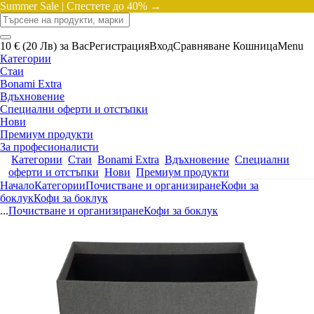
Summer Sale |
Спестете до 40% →
10 € (20 Лв) за Вас
Регистрация
Вход
Сравняване
Кошница
Menu
Категории
Стаи
Bonami Extra
Вдъхновение
Специални оферти и отстъпки
Нови
Премиум продукти
За професионалисти
Категории
Стаи
Bonami Extra
Вдъхновение
Специални
оферти и отстъпки
Нови
Премиум продукти
Начало
Категории
Почистване и организиране
Кофи за
боклук
Кофи за боклук
...
Почистване и организиране
Кофи за боклук