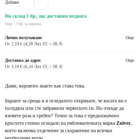
Добави
На склад 1 бр., ще доставим веднага
Още > 5 бр. за поръчка
Лично получаване
Още
От 2,19 € (4,28 Лв)
·
13. – 18. 8.
Доставка до адрес
Още
От 3,19 € (6,24 Лв)
·
13. – 18. 8.
Дами, вероятно знаете как става това.
Бързате за среща и в огледалото откривате, че косата ви е
полудяла или сте забравили червилото си. Но откъде да
вземете роза и гребен? Точно за това е предназначено
кръглото стенно огледало на емблематичната марка
Zuiver
,
което включва отделение за съхранение на всички
необходими вещи.