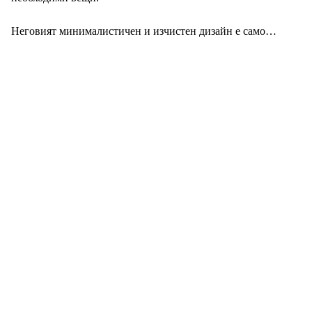
Неговият минималистичен и изчистен дизайн е само
черешката на тортата на стилното и функционално
съвършенство.