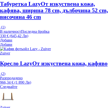
Табуретка Lazy
От изкуствена кожа,
кафява, ширина 78 cm, дълбочина 52 cm,
височина 46 cm
(
1
)
В наличност
Последна бройка
330 € (645,42 Лв)
Добави
Добави
Zuiver
Кресло Lazy
От изкуствена кожа, кафяво
(
2
)
Разпродадено
966,34 € (1 890 Лв)
Следвайте
Zuiver