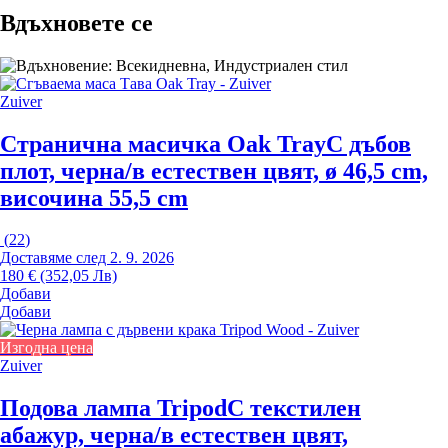
Вдъхновете се
Zuiver
Странична масичка Oak Tray
С дъбов
плот, черна/в естествен цвят, ø 46,5 cm,
височина 55,5 cm
(
22
)
Доставяме след 2. 9. 2026
180 € (352,05 Лв)
Добави
Добави
Изгодна цена
Zuiver
Подова лампа Tripod
С текстилен
абажур, черна/в естествен цвят,