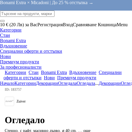
Bonami Extra × Micadoni |
До 25 % отстъпка →
10 € (20 Лв) за Вас
Регистрация
Вход
Сравняване
Кошница
Menu
Категории
Стаи
Bonami Extra
Вдъхновение
Специални оферти и отстъпки
Нови
Премиум продукти
За професионалисти
Категории
Стаи
Bonami Extra
Вдъхновение
Специални
оферти и отстъпки
Нови
Премиум продукти
Начало
Категории
Декорации
Огледала
Огледала
...
Декорации
Огле
ID: 183757
Zuiver
Огледало
Стенно, с рафт, масивно дърво, ø 40 cm
, …
още