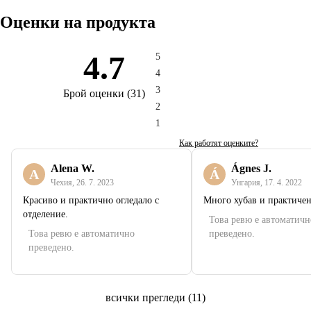
Оценки на продукта
4.7
5
4
3
Брой оценки
(
31
)
2
1
Как работят оценките?
Alena W.
Ágnes J.
A
Á
Чехия
,
26. 7. 2023
Унгария
,
17. 4. 2022
Красиво и практично огледало с
Много хубав и практичен
отделение.
Това ревю е автоматичн
Това ревю е автоматично
преведено.
преведено.
всички прегледи
(
11
)