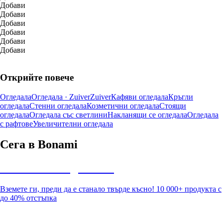
Добави
Добави
Добави
Добави
Добави
Добави
Открийте повече
Огледала
Огледала · Zuiver
Zuiver
Кафяви огледала
Кръгли
огледала
Стенни огледала
Козметични огледала
Стоящи
огледала
Огледала със светлини
Накланящи се огледала
Огледала
с рафтове
Увеличителни огледала
Сега в Bonami
Summer Sale до -40%
Вземете ги, преди да е станало твърде късно! 10 000+ продукта с
до 40% отстъпка
Градина с отстъпка