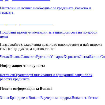
Отстъпки на всичко необходимо за градината, балкона и
терасата
Премиум с отстъпка
Подбрани премиум колекции за вашия дом сега на по-добри
цени
Пазарувайте с ежедневна доза ново вдъхновение и най-широка
гама от продукти за красив живот.
Чехия
Полша
Словакия
Румъния
Унгария
Хърватия
Литва
Латвия
Сл
Информация за покупката
Контакти
Транспорт
Оплаквания и връщания
Плащане
Как
работят кредитите
Повече информация за Bonami
За нас
Брандове в Bonami
Ваучери за подарък
Bonami за бизнес