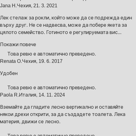
Jana H.
Чехия
,
21. 3. 2021
Лек стелаж за рокли, който може да се подрежда един
върху друг. Не се надвесва, може да побере якета за
цялото семейство. Готиното е регулируемата вис...
Покажи повече
Това ревю е автоматично преведено.
Renata O.
Чехия
,
19. 6. 2017
Удобен
Това ревю е автоматично преведено.
Paola R.
Италия
,
14. 11. 2024
Вземайте да гладите лесно вертикално и оставяйте
някои дрехи открити, за да създадете тоалета. Лека
материя, движи се лесно.
Това ревю е автоматично преведено.