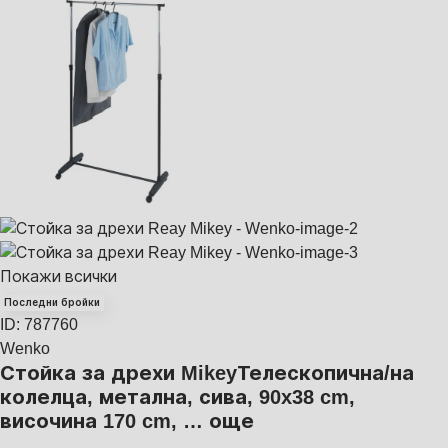
Покажи всички
Последни бройки
ID: 787760
Wenko
Стойка за дрехи Mikey
Телескопична/на
колелца, метална, сива, 90x38 cm,
височина 170 cm
, …
още