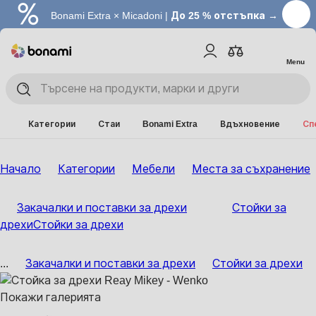
Bonami Extra × Micadoni |
До 25 % отстъпка →
Menu
Категории
Стаи
Bonami Extra
Вдъхновение
Сп
Начало
Категории
Мебели
Места за съхранение
Закачалки и поставки за дрехи
Стойки за
дрехи
Стойки за дрехи
...
Закачалки и поставки за дрехи
Стойки за дрехи
Покажи галерията