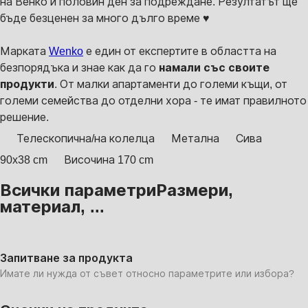
на Венко и половин ден за подреждане. Резултатът ще
бъде безценен за много дълго време ♥
Марката
Wenko
е един от експертите в областта на
безпорядъка и знае как да го
намали със своите
продукти
. От малки апартаменти до големи къщи, от
големи семейства до отделни хора - те имат правилното
решение.
Телескопична/на колелца
Метална
Сива
90x38 cm
Височина 170 cm
Всички параметри
Размери,
материал, ...
Запитване за продукта
Имате ли нужда от съвет относно параметрите или избора?