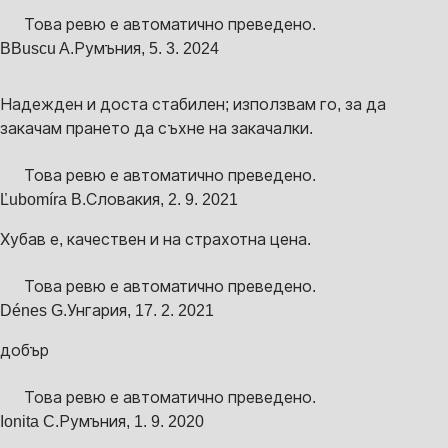
Това ревю е автоматично преведено.
B
Buscu A.
Румъния
,
5. 3. 2024
Надежден и доста стабилен; използвам го, за да
закачам прането да съхне на закачалки.
Това ревю е автоматично преведено.
Ľubomíra B.
Словакия
,
2. 9. 2021
Хубав е, качествен и на страхотна цена.
Това ревю е автоматично преведено.
Dénes G.
Унгария
,
17. 2. 2021
добър
Това ревю е автоматично преведено.
Ionita C.
Румъния
,
1. 9. 2020