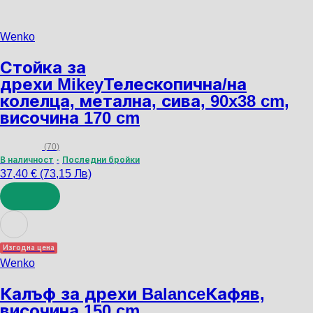
Wenko
Стойка за
дрехи Mikey
Телескопична/на
колелца, метална, сива, 90x38 cm,
височина 170 cm
(
70
)
В наличност
Последни бройки
37,40 € (73,15 Лв)
ДОБАВИ
Изгодна цена
Wenko
Калъф за дрехи Balance
Кафяв,
височина 150 cm