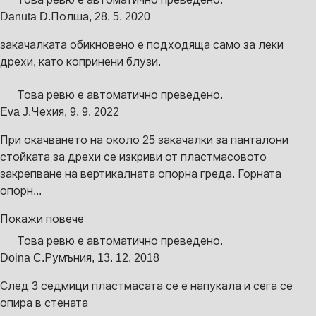
Danuta D.
Полша
,
28. 5. 2020
закачалката обикновено е подходяща само за леки
дрехи, като копринени блузи.
Това ревю е автоматично преведено.
Eva J.
Чехия
,
9. 9. 2022
При окачването на около 25 закачалки за панталони
стойката за дрехи се изкриви от пластмасовото
закрепване на вертикалната опорна греда. Горната
опорн...
Покажи повече
Това ревю е автоматично преведено.
Doina C.
Румъния
,
13. 12. 2018
След 3 седмици пластмасата се е напукала и сега се
опира в стената