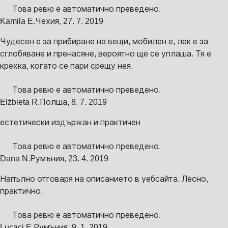
Това ревю е автоматично преведено.
Kamila E.
Чехия
,
27. 7. 2019
Чудесен е за прибиране на вещи, мобилен е, лек е за
сглобяване и пренасяне, вероятно ще се уплаша. Тя е
крехка, когато се пари срещу нея.
Това ревю е автоматично преведено.
Elżbieta R.
Полша
,
8. 7. 2019
естетически издържан и практичен
Това ревю е автоматично преведено.
Dana N.
Румъния
,
23. 4. 2019
Напълно отговаря на описанието в уебсайта. Лесно,
практично.
Това ревю е автоматично преведено.
Lucaci E.
Румъния
,
9. 1. 2019