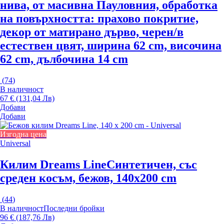
нива, от масивна Пауловния, oбработка
на повърхността: прахово покритие,
декор от матирано дърво, черен/в
естествен цвят, ширина 62 cm, височина
62 cm, дълбочина 14 cm
(
74
)
В наличност
67 € (131,04 Лв)
Добави
Добави
Изгодна цена
Universal
Килим Dreams Line
Синтетичен, със
среден косъм, бежов, 140x200 cm
(
44
)
В наличност
Последни бройки
96 € (187,76 Лв)