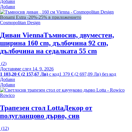
Добави
Добави
Bonami Extra -20%
-25% в приложението
Cosmopolitan Design
Диван Vienna
Тъмносив, двуместен,
ширина 160 cm, дълбочина 92 cm,
дълбочина на седалката 55 cm
(
2
)
Доставяме след 14. 9. 2026
1 103,20 € (2 157,67 Лв)
с код
1 379 € (2 697,09 Лв) без код
Добави
Добави
Rowico
Трапезен стол Lotta
Декор от
полугланцово дърво, сив
(
12
)