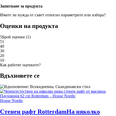
Запитване за продукта
Имате ли нужда от съвет относно параметрите или избора?
Оценки на продукта
5
Брой оценки
(
1
)
5
1
4
0
3
0
2
0
1
0
Как работят оценките?
Вдъхновете се
House Nordic
Стенен рафт Rotterdam
На няколко