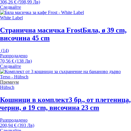
306,26 € (598,99 Лв)
Следвайте
White Label
Странична масичка Frost
Бяла, ø 39 cm,
височина 45 cm
(
14
)
Разпродадено
70,56 € (138 Лв)
Следвайте
Премиум
Hübsch
Кошници в комплект
3 бр., от плетеница,
черни, ø 19 cm, височина 23 cm
Разпродадено
200,94 € (393 Лв)
Следвайте