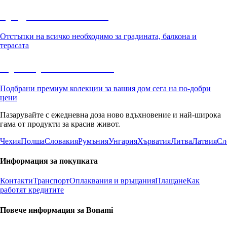
Градина с отстъпка
Отстъпки на всичко необходимо за градината, балкона и
терасата
Премиум с отстъпка
Подбрани премиум колекции за вашия дом сега на по-добри
цени
Пазарувайте с ежедневна доза ново вдъхновение и най-широка
гама от продукти за красив живот.
Чехия
Полша
Словакия
Румъния
Унгария
Хърватия
Литва
Латвия
Сл
Информация за покупката
Контакти
Транспорт
Оплаквания и връщания
Плащане
Как
работят кредитите
Повече информация за Bonami