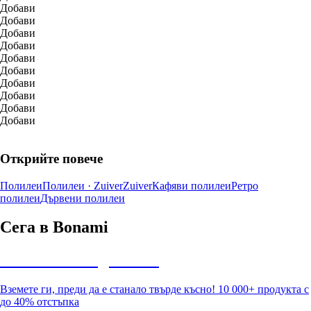
Добави
Добави
Добави
Добави
Добави
Добави
Добави
Добави
Добави
Добави
Открийте повече
Полилеи
Полилеи · Zuiver
Zuiver
Кафяви полилеи
Ретро
полилеи
Дървени полилеи
Сега в Bonami
Summer Sale до -40%
Вземете ги, преди да е станало твърде късно! 10 000+ продукта с
до 40% отстъпка