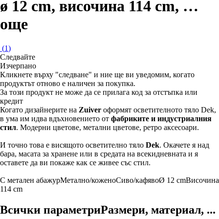
ø 12 cm, височина 114 cm
, …
още
(
1
)
Следвайте
Изчерпанo
Кликнете върху "следване" и ние ще ви уведомим, когато
продуктът отново е наличен за покупка.
За този продукт не може да се прилага код за отстъпка или
кредит
Когато дизайнерите на
Zuiver
оформят осветителното тяло Dek,
в ума им идва вдъхновението от
фабриките и индустриалния
стил
. Модерни цветове, метални цветове, ретро аксесоари.
И точно това е висящото осветително тяло
Dek
. Окачете я над
бара, масата за хранене или в средата на всекидневната и я
оставете да ви покаже как се живее със стил.
С метален абажур
Метално/кожено
Сиво/кафяво
Ø 12 cm
Височина
114 cm
Всички параметри
Размери, материал, ...