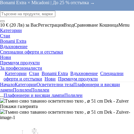
Bonami Extra × Micadoni |
До 25 % отстъпка →
10 € (20 Лв) за Вас
Регистрация
Вход
Сравняване
Кошница
Menu
Категории
Стаи
Bonami Extra
Вдъхновение
Специални оферти и отстъпки
Нови
Премиум продукти
За професионалисти
Категории
Стаи
Bonami Extra
Вдъхновение
Специални
оферти и отстъпки
Нови
Премиум продукти
Начало
Категории
Осветителни тела
Плафониери и висящи
лампи
Полилеи
Полилеи
...
Плафониери и висящи лампи
Полилеи
Покажи галерията