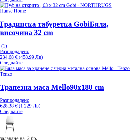
Hanse Home
Градинска табуретка Gobi
Бяла,
височина 32 cm
(
1
)
Разпродадено
234,68 € (458,99 Лв)
Следвайте
Tenzo
Трапезна маса Mello
90x180 cm
Разпродадено
628,38 € (1 229 Лв)
Следвайте
задаване на 2 бр.