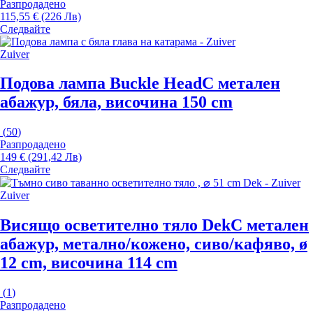
Разпродадено
115,55 € (226 Лв)
Следвайте
Zuiver
Подова лампа Buckle Head
С метален
абажур, бяла, височина 150 cm
(
50
)
Разпродадено
149 € (291,42 Лв)
Следвайте
Zuiver
Висящо осветително тяло Dek
С метален
абажур, метално/кожено, сиво/кафяво, ø
12 cm, височина 114 cm
(
1
)
Разпродадено