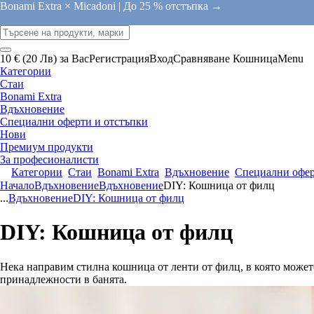
Bonami Extra × Micadoni |
До 25 % отстъпка →
10 € (20 Лв) за Вас
Регистрация
Вход
Сравняване
Кошница
Menu
Категории
Стаи
Bonami Extra
Вдъхновение
Специални оферти и отстъпки
Нови
Премиум продукти
За професионалисти
Категории
Стаи
Bonami Extra
Вдъхновение
Специални офер
Начало
Вдъхновение
Вдъхновение
DIY: Кошница от филц
...
Вдъхновение
DIY: Кошница от филц
DIY: Кошница от филц
Нека направим стилна кошница от ленти от филц, в която можете
принадлежности в банята.