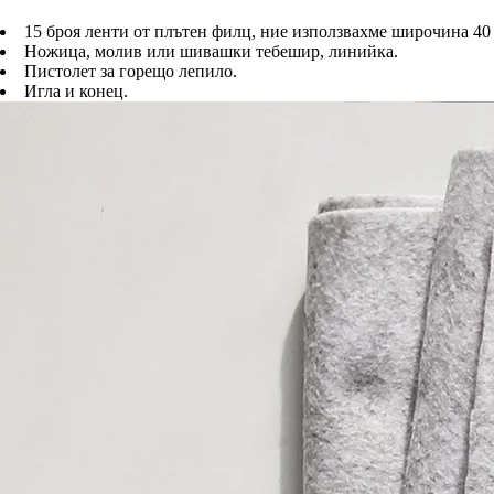
15 броя ленти от плътен филц, ние използвахме широчина 40 с
Ножица, молив или шивашки тебешир, линийка.
Пистолет за горещо лепило.
Игла и конец.