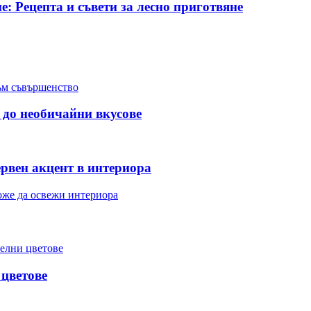
: Рецепта и съвети за лесно приготвяне
към съвършенство
 до необичайни вкусове
ервен акцент в интериора
оже да освежи интериора
телни цветове
 цветове