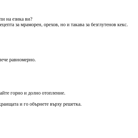
пи на езика ви?
цепта за мраморен, орехов, но и такава за безглутенов кекс.
зпече равномерно.
вайте горно и долно отопление.
краищата и го обърнете върху решетка.