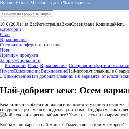
Bonami Extra × Micadoni |
До 25 % отстъпка →
10 € (20 Лв) за Вас
Регистрация
Вход
Сравняване
Кошница
Menu
Категории
Стаи
Вдъхновение
Специални оферти и отстъпки
Нови
Премиум продукти
За професионалисти
Категории
Стаи
Вдъхновение
Специални оферти и отстъпк
Начало
Вдъхновение
Вдъхновение
Най-добрият сладкиш в 8 вариа
...
Вдъхновение
Най-добрият сладкиш в 8 варианта: от класическ
Най-добрият кекс: Осем вариа
Кексът носи особена носталгия и напомня за уханието на дома. 
сигурност ще намерите подходящата за вас. Подбрахме както лес
Кой кекс ви харесва най-много? Тъмен, светъл или мраморен?