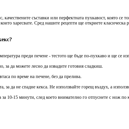
, качествените съставки или перфектната пухкавост, която се то
 които харесвате. Сред нашите рецепти ще откриете класическа ре
кекс?
емпература преди печене - тестото ще бъде по-пухкаво и ще се и
о, за да можете лесно да извадите готовия сладкиш.
втаса по време на печене, без да прелива.
а, за да не спадне кекса. Не използвайте горещ въздух, а използ
 за 10-15 минути, след което внимателно го отпуснете с нож по 