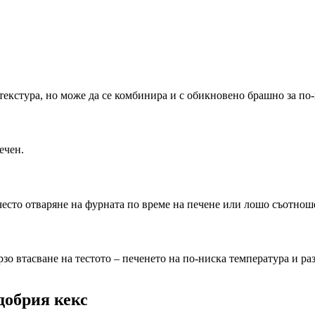
текстура, но може да се комбинира и с обикновено брашно за по-
ечен.
често отваряне на фурната по време на печене или лошо съотнош
зо втасване на тестото – печенето на по-ниска температура и ра
добрия кекс