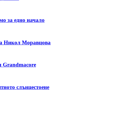
мо за едно начало
та Никол Моравцова
ил Grandmacore
ятното слънцестоене