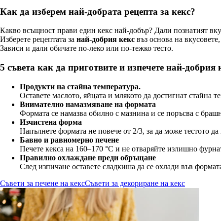
Как да изберем най-добрата рецепта за кекс?
Какво всъщност прави един кекс най-добър? Дали познатият вкус
Изберете рецептата за
най-добрия кекс
въз основа на вкусовете,
Зависи и дали обичате по-леко или по-тежко тесто.
5 съвета как да приготвите и изпечете най-добрия 
Продукти на стайна температура.
Оставете маслото, яйцата и млякото да достигнат стайна т
Внимателно намазмяване на формата
Формата се намазва обилно с мазнина и се поръсва с брашн
Изчистена форма
Напълнете формата не повече от 2/3, за да може тестото да 
Бавно и равномерно печене
Печете кекса на 160–170 °C и не отваряйте излишно фурнат
Правилно охлаждане преди обръщане
След изпичане оставете сладкиша да се охлади във формата
Съвети за печене на кекс
Съвети за декориране на кекс