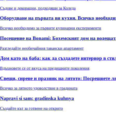
Съдове и декорации, подходящи за Коледа
Оборудване на първата ви кухня. Всичко необходи
Всичко необходимо за първите кулинарни експерименти
Посещение на Bonami: Бохемският дом на водеща
Разгледайте необичайния тавански апартамент
Дом като на баба: как да създадете интериор в ст
Вдъхновете се от вкуса на предишните поколения
Свещи, сирене и празник на лятото: Посрещнете л
Всичко за лятното удоволствие в градината
Napravi si sam: gradinska kuhnya
Създайте кът за готвене на открито