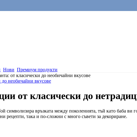
и
Нови
Премиум продукти
нта: от класически до необичайни вкусове
и до необичайни вкусове
ции от класически до нетрадиц
Той символизира връзката между поколенията, тъй като баба ви г
ни рецепти, така и по-сложни с много съвети за декориране.