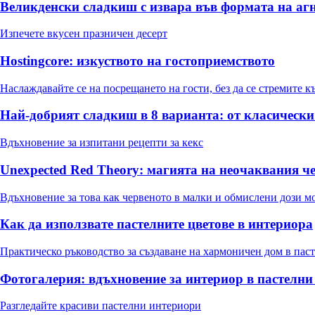
Великденски сладкиш с извара във формата на агне
Изпечете вкусен празничен десерт
Hostingcore: изкуството на гостоприемството
Наслаждавайте се на посрещането на гости, без да се стремите 
Най-добрият сладкиш в 8 варианта: от класически
Вдъхновение за изпитани рецепти за кекс
Unexpected Red Theory: магията на неочаквания ч
Вдъхновение за това как червеното в малки и обмислени дози м
Как да използвате пастелните цветове в интериора
Практическо ръководство за създаване на хармоничен дом в пас
Фотогалерия: вдъхновение за интериор в пастелни
Разгледайте красиви пастелни интериори