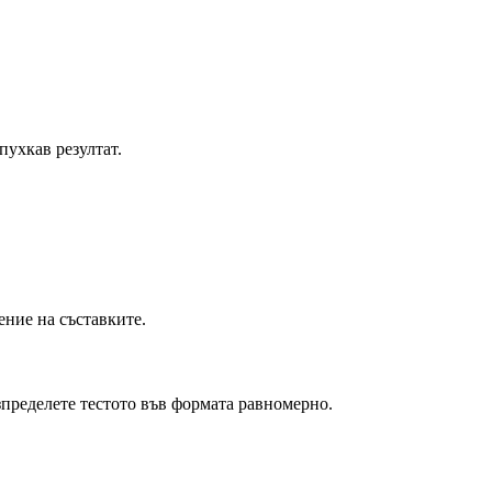
пухкав резултат.
ение на съставките.
зпределете тестото във формата равномерно.