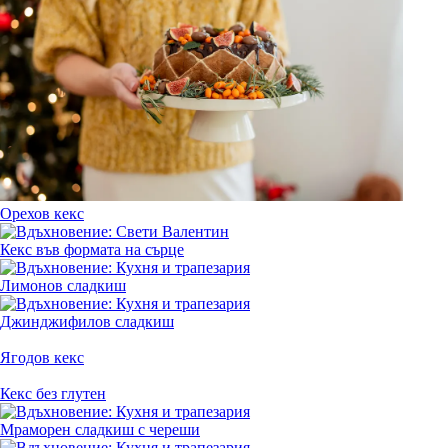
Орехов кекс
Кекс във формата на сърце
Лимонов сладкиш
Джинджифилов сладкиш
Ягодов кекс
Кекс без глутен
Мраморен сладкиш с череши