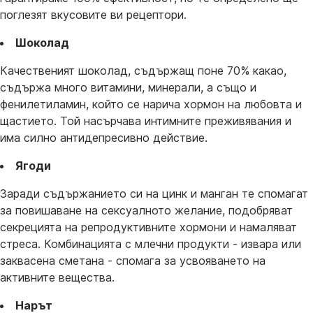
поглезят вкусовите ви рецептори.
Шоколад
Качественият шоколад, съдържащ поне 70% какао,
съдържа много витамини, минерали, а също и
фенилетиламин, който се нарича хормон на любовта и
щастието. Той насърчава интимните преживявания и
има силно антидепресивно действие.
Ягоди
Заради съдържанието си на цинк и манган те спомагат
за повишаване на сексуалното желание, подобряват
секрецията на репродуктивните хормони и намаляват
стреса. Комбинацията с млечни продукти - извара или
заквасена сметана - спомага за усвояването на
активните вещества.
Нарът