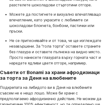
разстелете шоколадови стърготини отгоре.
Можете да постигнете и визуално впечатляващо
впечатление, като украсите с любимите си
шоколадови блокчета, бонбони, пастички или
пръски.
Не се притеснявайте и от това, че ще изглеждате
незавършени. За "гола торта" оставете страните
без глазура и оставете пълнежа на видно място.
Просто нанесете глазурата върху горната част и
наредете ядливи цветя отгоре, например.
Съвети от Bonami за храни афродизиаци
за торта за Деня на влюбените
Подкрепата на либидото ви в Деня на влюбените
съвсем не е нещо лошо. Може би храни с
предполагаемо афродизиачно действие. Не можем да
гарантираме 100% ефективност, но те определено ще