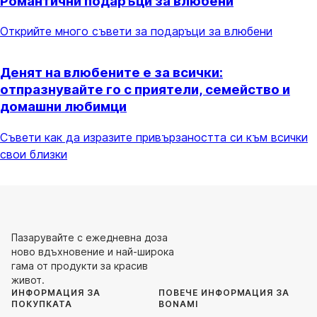
Романтични подаръци за влюбени
Открийте много съвети за подаръци за влюбени
Денят на влюбените е за всички:
отпразнувайте го с приятели, семейство и
домашни любимци
Съвети как да изразите привързаността си към всички
свои близки
Пазарувайте с ежедневна доза
ново вдъхновение и най-широка
гама от продукти за красив
живот.
ИНФОРМАЦИЯ ЗА
ПОВЕЧЕ ИНФОРМАЦИЯ ЗА
ПОКУПКАТА
BONAMI