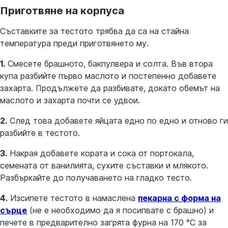
Приготвяне на корпуса
Съставките за тестото трябва да са на стайна
температура преди приготвянето му.
1.
Смесете брашното, бакпулвера и солта. Във втора
купа разбийте първо маслото и постепенно добавете
захарта. Продължете да разбивате, докато обемът на
маслото и захарта почти се удвои.
2.
След това добавете яйцата едно по едно и отново ги
разбийте в тестото.
3.
Накрая добавете кората и сока от портокала,
семената от ванилията, сухите съставки и млякото.
Разбъркайте до получаването на гладко тесто.
4.
Изсипете тестото в намаслена
пекарна с форма на
сърце
(не е необходимо да я посипвате с брашно) и
печете в предварително загрята фурна на 170 °C за