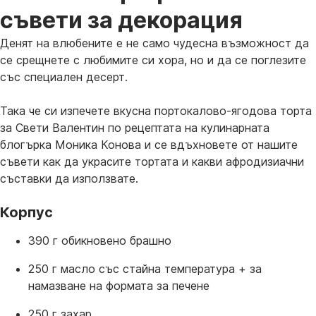
съвети за декорация
Денят на влюбените е не само чудесна възможност да
се срещнете с любимите си хора, но и да се поглезите
със специален десерт.
Така че си изпечете вкусна портокалово-ягодова торта
за Свети Валентин по рецептата на кулинарната
блогърка Моника Конова и се вдъхновете от нашите
съвети как да украсите тортата и какви афродизиачни
съставки да използвате.
Корпус
390 г обикновено брашно
250 г масло със стайна температура + за
намазване на формата за печене
250 г захар