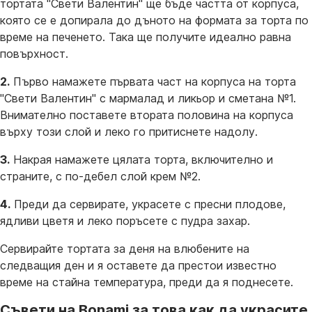
тортата "Свети Валентин" ще бъде частта от корпуса,
която се е допирала до дъното на формата за торта по
време на печенето. Така ще получите идеално равна
повърхност.
2.
Първо намажете първата част на корпуса на торта
"Свети Валентин" с мармалад и ликьор и сметана №1.
Внимателно поставете втората половина на корпуса
върху този слой и леко го притиснете надолу.
3.
Накрая намажете цялата торта, включително и
страните, с по-дебел слой крем №2.
4.
Преди да сервирате, украсете с пресни плодове,
ядливи цветя и леко поръсете с пудра захар.
Сервирайте тортата за деня на влюбените на
следващия ден и я оставете да престои известно
време на стайна температура, преди да я поднесете.
Съвети на Bonami за това как да украсите