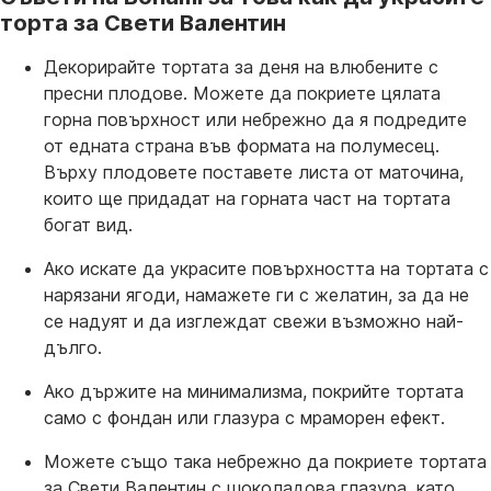
торта за Свети Валентин
Декорирайте тортата за деня на влюбените с
пресни плодове. Можете да покриете цялата
горна повърхност или небрежно да я подредите
от едната страна във формата на полумесец.
Върху плодовете поставете листа от маточина,
които ще придадат на горната част на тортата
богат вид.
Ако искате да украсите повърхността на тортата с
нарязани ягоди, намажете ги с желатин, за да не
се надуят и да изглеждат свежи възможно най-
дълго.
Ако държите на минимализма, покрийте тортата
само с фондан или глазура с мраморен ефект.
Можете също така небрежно да покриете тортата
за Свети Валентин с шоколадова глазура, като