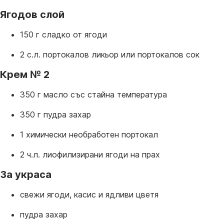
Ягодов слой
150 г сладко от ягоди
2 с.л. портокалов ликьор или портокалов сок
Крем № 2
350 г масло със стайна температура
350 г пудра захар
1 химически необработен портокал
2 ч.л. лиофилизирани ягоди на прах
За украса
свежи ягоди, касис и ядливи цветя
пудра захар