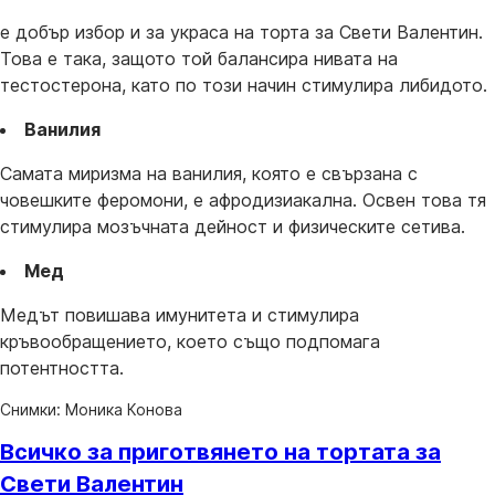
е добър избор и за украса на торта за Свети Валентин.
Това е така, защото той балансира нивата на
тестостерона, като по този начин стимулира либидото.
Ванилия
Самата миризма на ванилия, която е свързана с
човешките феромони, е афродизиакална. Освен това тя
стимулира мозъчната дейност и физическите сетива.
Мед
Медът повишава имунитета и стимулира
кръвообращението, което също подпомага
потентността.
Снимки: Моника Конова
Всичко за приготвянето на тортата за
Свети Валентин