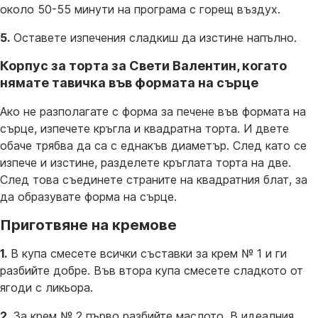
около 50-55 минути на програма с горещ въздух.
5.
Оставете изпечения сладкиш да изстине напълно.
Корпус за торта за Свети Валентин, когато
нямате тавичка във формата на сърце
Ако не разполагате с форма за печене във формата на
сърце, изпечете кръгла и квадратна торта. И двете
обаче трябва да са с еднакъв диаметър. След като се
изпече и изстине, разделете кръглата торта на две.
След това съединете страните на квадратния блат, за
да образувате форма на сърце.
Приготвяне на кремове
1.
В купа смесете всички съставки за крем № 1 и ги
разбийте добре. Във втора купа смесете сладкото от
ягоди с ликьора.
2.
За крем № 2 първо разбийте маслото. В идеалния