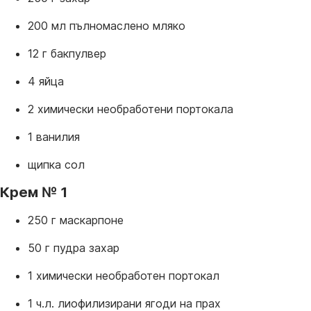
200 мл пълномаслено мляко
12 г бакпулвер
4 яйца
2 химически необработени портокала
1 ванилия
щипка сол
Крем № 1
250 г маскарпоне
50 г пудра захар
1 химически необработен портокал
1 ч.л. лиофилизирани ягоди на прах