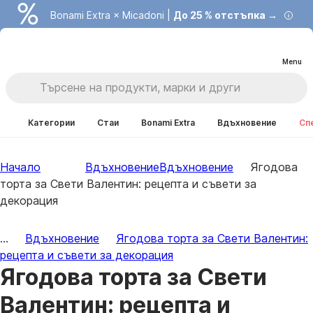
Bonami Extra × Micadoni |
До 25 % отстъпка →
Menu
Категории
Стаи
Bonami Extra
Вдъхновение
Сп
Начало
Вдъхновение
Вдъхновение
Ягодова
торта за Свети Валентин: рецепта и съвети за
декорация
...
Вдъхновение
Ягодова торта за Свети Валентин:
рецепта и съвети за декорация
Ягодова торта за Свети
Валентин: рецепта и