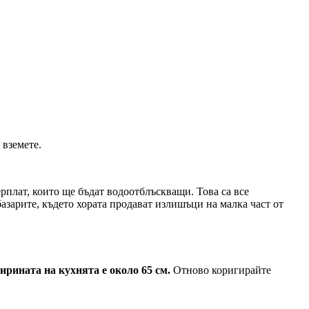
 вземете.
рплат, които ще бъдат водоотблъскващи. Това са все
базарите, където хората продават излишъци на малка част от
ширината на кухнята е около 65 см.
Отново коригирайте