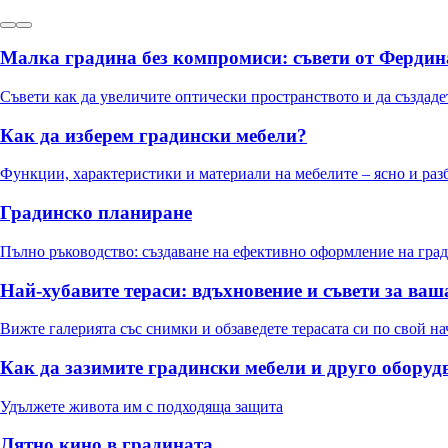
Малка градина без компромиси: съвети от Ферди
Съвети как да увеличите оптически пространството и да създаде
Как да изберем градински мебели?
Функции, характеристики и материали на мебелите – ясно и раз
Градинско планиране
Пълно ръководство: създаване на ефективно оформление на град
Най-хубавите тераси: вдъхновение и съвети за ваш
Вижте галерията със снимки и обзаведете терасата си по свой н
Как да зазимите градински мебели и друго оборуд
Удължете живота им с подходяща защита
Лятно кино в градината