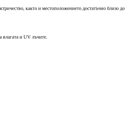
ектричество, както и местоположението достатъчно близо до
а влагата и UV лъчите.