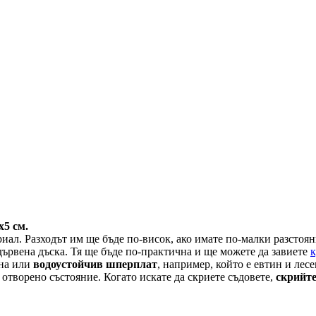
х5 см.
иал. Разходът им ще бъде по-висок, ако имате по-малки разстоян
дървена дъска. Тя ще бъде по-практична и ще можете да завиете
ина или
водоустойчив шперплат
, например, който е евтин и лесе
отворено състояние. Когато искате да скриете съдовете,
скрийте