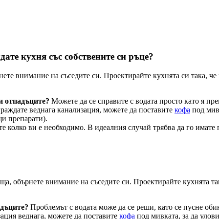
ате кухня със собствените си ръце?
ете внимание на съседите си. Проектирайте кухнята си така, че и
и отпадъците?
Можете да се справите с водата просто като я пр
зграждате веднага канализация, можете да поставите
кофа
под мивк
щи препарати).
е колко ви е необходимо. В идеалния случай трябва да го имате
, обърнете внимание на съседите си. Проектирайте кухнята така
адъците?
Проблемът с водата може да се реши, като се пусне оби
зация веднага, можете да поставите
кофа
под мивката, за да улови