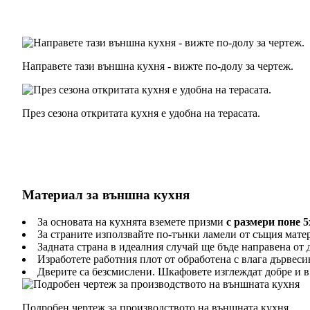
Направете тази външна кухня - вижте по-долу за чертеж.
През сезона откритата кухня е удобна на терасата.
Материал за външна кухня
За основата на кухнята вземете призми
с размери поне 5
За страните използвайте по-тънки ламели от същия матер
Задната страна в идеалния случай ще бъде направена от 
Изработете работния плот от обработена с влага дървес
Дверите са безсмислени. Шкафовете изглеждат добре и в 
Подробен чертеж за производството на външната кухня