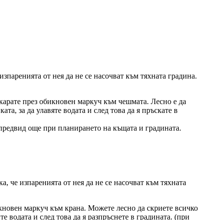
зпаренията от нея да не се насочват към тяхната градина.
екарате през обикновен маркуч към чешмата. Лесно е да
ата, за да улавяте водата и след това да я пръскате в
 предвид още при планирането на къщата и градината.
, че изпаренията от нея да не се насочват към тяхната
кновен маркуч към крана. Можете лесно да скриете всичко
те водата и след това да я разпръснете в градината. (при