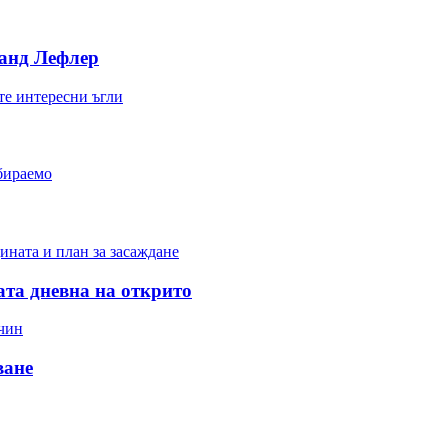
нанд Лефлер
те интересни ъгли
бираемо
ината и план за засаждане
ата дневна на открито
ачин
ване