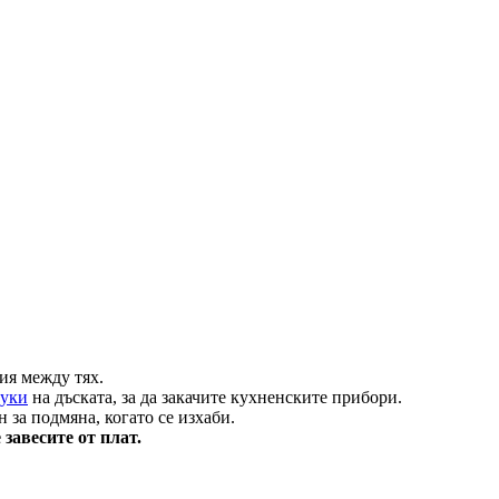
ия между тях.
куки
на дъската, за да закачите кухненските прибори.
н за подмяна, когато се изхаби.
 завесите от плат.