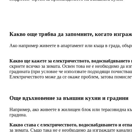
Какво още трябва да запомните, когато изгражд
Ако например живеете в апартамент или къща в града, обърн
Какво ще кажете за електричеството, водоснабдяването 
скриете всичко за зимата. Освен това не е необходимо да и
градината (при условие че използвате подходящи почиства
Електричеството може да се окаже проблем, затова помислет
Още вдъхновение за външни кухни и градини
Например, ако живеете в жилищен блок или терасовидна къща
градина.
Какво става с електричеството, водоснабдяването и отп
за зимата. Също така не е необходимо да изграждате канали