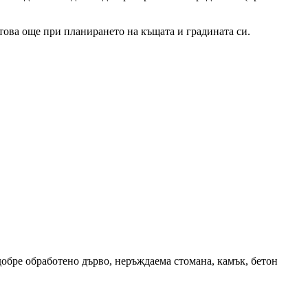
 това още при планирането на къщата и градината си.
обре обработено дърво, неръждаема стомана, камък, бетон