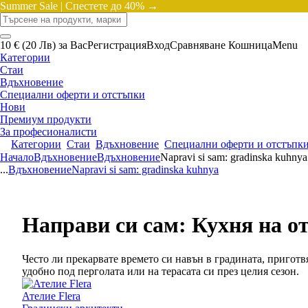
Summer Sale |
Спестете до 40% →
10 € (20 Лв) за Вас
Регистрация
Вход
Сравняване
Кошница
Menu
Категории
Стаи
Вдъхновение
Специални оферти и отстъпки
Нови
Премиум продукти
За професионалисти
Категории
Стаи
Вдъхновение
Специални оферти и отстъпк
Начало
Вдъхновение
Вдъхновение
Napravi si sam: gradinska kuhnya
...
Вдъхновение
Napravi si sam: gradinska kuhnya
Направи си сам: Кухня на о
Често ли прекарвате времето си навън в градината, приготв
удобно под перголата или на терасата си през целия сезон.
Ателие Flera