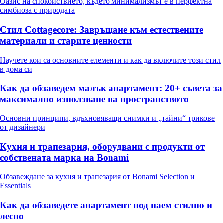
Оазис на спокойствието, където минимализмът е в перфектна
симбиоза с природата
Стил Cottagecore: Завръщане към естествените
материали и старите ценности
Научете кои са основните елементи и как да включите този стил
в дома си
Как да обзаведем малък апартамент: 20+ съвета за
максимално използване на пространството
Основни принципи, вдъхновяващи снимки и „тайни“ трикове
от дизайнери
Кухня и трапезария, оборудвани с продукти от
собствената марка на Bonami
Обзавеждане за кухня и трапезария от Bonami Selection и
Essentials
Как да обзаведете апартамент под наем стилно и
лесно