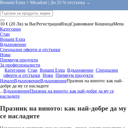
Bonami Extra × Micadoni |
До 25 % отстъпка →
10 € (20 Лв) за Вас
Регистрация
Вход
Сравняване
Кошница
Menu
Категории
Стаи
Bonami Extra
Вдъхновение
Специални оферти и отстъпки
Нови
Премиум продукти
За професионалисти
Категории
Стаи
Bonami Extra
Вдъхновение
Специални
оферти и отстъпки
Нови
Премиум продукти
Начало
Вдъхновение
Вдъхновение
Празник на виното: как най-
добре да му се насладите
...
Вдъхновение
Празник на виното: как най-добре да му се
насладите
Празник на виното: как най-добре да му
се насладите