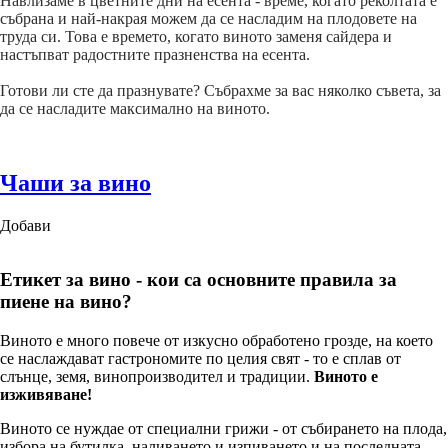
Навлизаме в цветните дни на есента - време, когато реколтата е
събрана и най-накрая можем да се насладим на плодовете на
труда си. Това е времето, когато виното заменя сайдера и
настъпват радостните празненства на есента.
Готови ли сте да празнувате? Събрахме за вас няколко съвета, за
да се насладите максимално на виното.
Чаши за вино
Добави
Етикет за вино - кои са основните правила за
пиене на вино?
Виното е много повече от изкусно обработено грозде, на което
се наслаждават гастрономите по целия свят - то е сплав от
слънце, земя, винопроизводител и традиции.
Виното е
изживяване!
Виното се нуждае от специални грижи - от събирането на плода,
избора на бутилка, наливането и изпиването и на последната