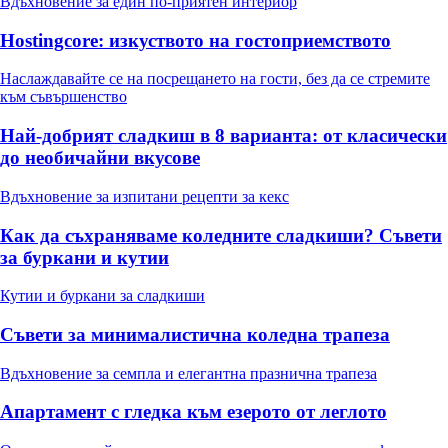
Вдъхновение за един по-приятен интериор
Hostingcore: изкуството на гостоприемството
Наслаждавайте се на посрещането на гости, без да се стремите
към съвършенство
Най-добрият сладкиш в 8 варианта: от класически
до необичайни вкусове
Вдъхновение за изпитани рецепти за кекс
Как да съхраняваме коледните сладкиши? Съвети
за буркани и кутии
Кутии и буркани за сладкиши
Съвети за минималистична коледна трапеза
Вдъхновение за семпла и елегантна празнична трапеза
Апартамент с гледка към езерото от леглото