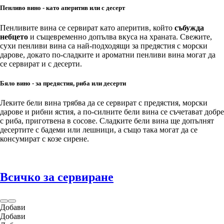
Пенливо вино - като аперитив или с десерт
Пенливите вина се сервират като аперитив, който
събужда
небцето
и същевременно допълва вкуса на храната. Свежите,
сухи пенливи вина са най-подходящи за предястия с морски
дарове, докато по-сладките и ароматни пенливи вина могат да
се сервират и с десерти.
Бяло вино - за предястия, риба или десерти
Леките бели вина трябва да се сервират с предястия, морски
дарове и рибни ястия, а по-силните бели вина се съчетават добре
с риба, приготвена в сосове. Сладките бели вина ще допълнят
десертите с бадеми или лешници, а също така могат да се
консумират с козе сирене.
Всичко за сервиране
Добави
Добави