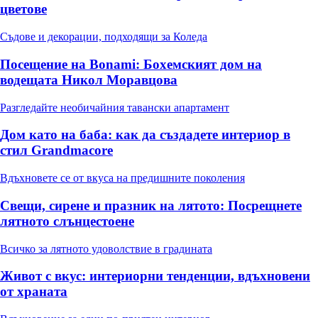
цветове
Съдове и декорации, подходящи за Коледа
Посещение на Bonami: Бохемският дом на
водещата Никол Моравцова
Разгледайте необичайния тавански апартамент
Дом като на баба: как да създадете интериор в
стил Grandmacore
Вдъхновете се от вкуса на предишните поколения
Свещи, сирене и празник на лятото: Посрещнете
лятното слънцестоене
Всичко за лятното удоволствие в градината
Живот с вкус: интериорни тенденции, вдъхновени
от храната