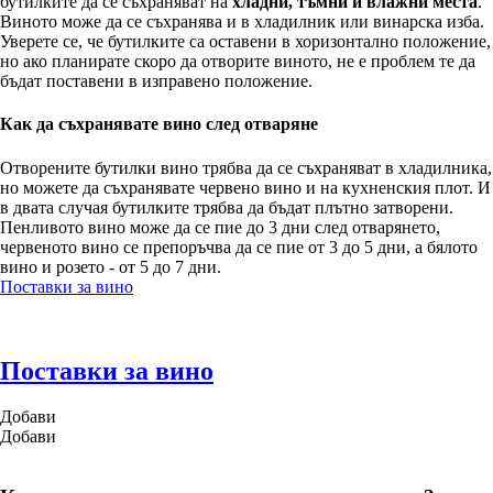
бутилките да се съхраняват на
хладни, тъмни и влажни места
.
Виното може да се съхранява и в хладилник или винарска изба.
Уверете се, че бутилките са оставени в хоризонтално положение,
но ако планирате скоро да отворите виното, не е проблем те да
бъдат поставени в изправено положение.
Как да съхранявате вино след отваряне
Отворените бутилки вино трябва да се съхраняват в хладилника,
но можете да съхранявате червено вино и на кухненския плот. И
в двата случая бутилките трябва да бъдат плътно затворени.
Пенливото вино може да се пие до 3 дни след отварянето,
червеното вино се препоръчва да се пие от 3 до 5 дни, а бялото
вино и розето - от 5 до 7 дни.
Поставки за вино
Поставки за вино
Добави
Добави