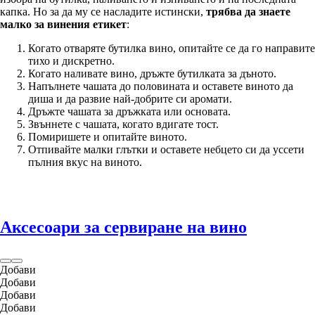
капка. Но за да му се насладите истински,
трябва да знаете
малко за винения етикет
:
Когато отваряте бутилка вино, опитайте се да го направите
тихо и дискретно.
Когато наливате вино, дръжте бутилката за дъното.
Напълнете чашата до половината и оставете виното да
диша и да развие най-добрите си аромати.
Дръжте чашата за дръжката или основата.
Звъннете с чашата, когато вдигате тост.
Помиришете и опитайте виното.
Отпивайте малки глътки и оставете небцето си да уссети
пълния вкус на виното.
Аксесоари за сервиране на вино
Добави
Добави
Добави
Добави