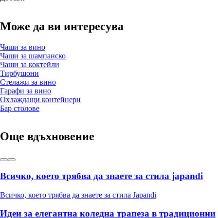
Може да ви интересува
Чаши за вино
Чаши за шампанско
Чаши за коктейли
Тирбушони
Стелажи за вино
Гарафи за вино
Охлаждащи контейнери
Бар столове
Още вдъхновение
Всичко, което трябва да знаете за стила japandi
Всичко, което трябва да знаете за стила Japandi
Идеи за елегантна коледна трапеза в традиционни