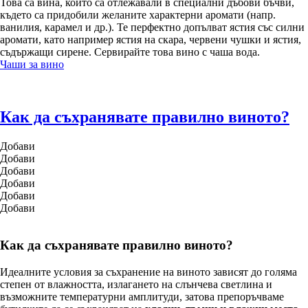
Това са вина, които са отлежавали в специални дъбови бъчви,
където са придобили желаните характерни аромати (напр.
ванилия, карамел и др.). Те перфектно допълват ястия със силни
аромати, като например ястия на скара, червени чушки и ястия,
съдържащи сирене. Сервирайте това вино с чаша вода.
Чаши за вино
Как да съхранявате правилно виното?
Добави
Добави
Добави
Добави
Добави
Добави
Как да съхранявате правилно виното?
Идеалните условия за съхранение на виното зависят до голяма
степен от влажността, излагането на слънчева светлина и
възможните температурни амплитуди, затова препоръчваме