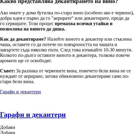
Какво представлява декантирането на вино?
Ако имате у дома бутилка по-старо вино (особено ако е червено),
добра идея е първо да го "аерирате" или декантирате, преди да
го сервирате. Този процес
премахва всички утайки и
позволява на виното да диша.
Как да декантираме?
Налейте виното в декантер или стъклена
чаша, оставете го да потече по повърхността на чашата и
завъртете съда няколко пъти. След това изчакайте 10-30 минути.
Колкото по-дълго оставите виното в декантера, толкова повече
аромати ще се освободят.
Съвет:
За разлика от червените вина, повечето бели вина не се
нуждаят от аериране, затова обикновено декантираме само по-
стари бели вина.
Гарафи и декантери
Гарафи и декантери
Добави
Добави