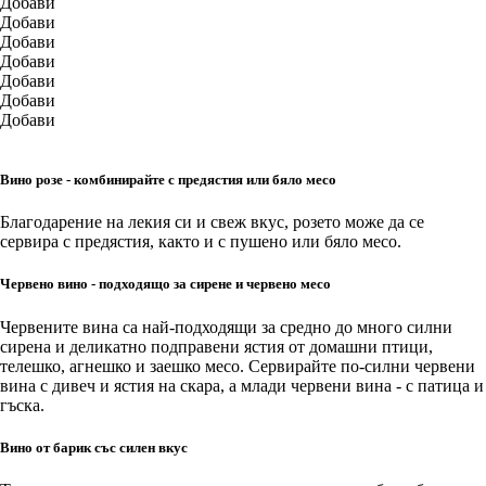
Добави
Добави
Добави
Добави
Добави
Добави
Добави
Вино розе - комбинирайте с предястия или бяло месо
Благодарение на лекия си и свеж вкус, розето може да се
сервира с предястия, както и с пушено или бяло месо.
Червено вино - подходящо за сирене и червено месо
Червените вина са най-подходящи за средно до много силни
сирена и деликатно подправени ястия от домашни птици,
телешко, агнешко и заешко месо. Сервирайте по-силни червени
вина с дивеч и ястия на скара, а млади червени вина - с патица и
гъска.
Вино от барик със силен вкус