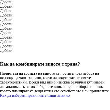
Добави
Добави
Добави
Добави
Добави
Добави
Добави
Добави
Добави
Добави
Добави
Добави
Как да комбинирате виното с храна?
Пълнотата на аромата на виното се постига чрез избора на
подходяща чаша за вино, която да подчертае неговите
характеристики. Всеки вид вино изисква различен кулинарен
акомпанимент, затова обърнете внимание на избора на вино,
когато планирате бъдещи ястия със семейството или приятелите.
Как да изберем правилните чаши за вино