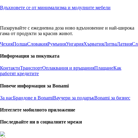
Вдъхновете се от минимализма и модулните мебели
Пазарувайте с ежедневна доза ново вдъхновение и най-широка
гама от продукти за красив живот.
Чехия
Полша
Словакия
Румъния
Унгария
Хърватия
Литва
Латвия
Сл
Информация за покупката
Контакти
Транспорт
Оплаквания и връщания
Плащане
Как
работят кредитите
Повече информация за Bonami
За нас
Брандове в Bonami
Ваучери за подарък
Bonami за бизнес
Изтеглете мобилното приложение
Последвайте ни в социалните мрежи