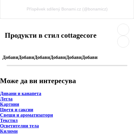
Příspěvek sdílený Bonami.cz (@bonamicz)
Продукти в стил cottagecore
Добави
Добави
Добави
Добави
Добави
Добави
Може да ви интересува
Дивани и канапета
Легла
Картини
Цветя и саксии
Свещи и ароматизатори
Текстил
Осветителни тела
Килими