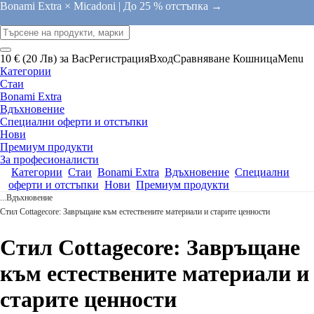
Bonami Extra × Micadoni |
До 25 % отстъпка →
10 € (20 Лв) за Вас
Регистрация
Вход
Сравняване
Кошница
Menu
Категории
Стаи
Bonami Extra
Вдъхновение
Специални оферти и отстъпки
Нови
Премиум продукти
За професионалисти
Категории
Стаи
Bonami Extra
Вдъхновение
Специални
оферти и отстъпки
Нови
Премиум продукти
...
Вдъхновение
Стил Cottagecore: Завръщане към естествените материали и старите ценности
Стил Cottagecore: Завръщане
към естествените материали и
старите ценности