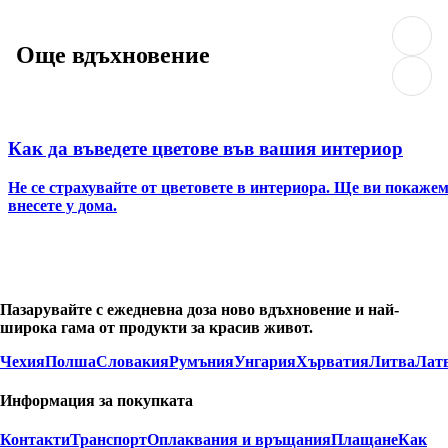
Още вдъхновение
Как да въведете цветове във вашия интериор
Не се страхувайте от цветовете в интериора. Ще ви покажем
внесете у дома.
Пазарувайте с ежедневна доза ново вдъхновение и най-
широка гама от продукти за красив живот.
Чехия
Полша
Словакия
Румъния
Унгария
Хърватия
Литва
Лат
Информация за покупката
Контакти
Транспорт
Оплаквания и връщания
Плащане
Как