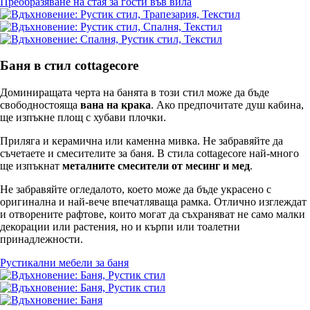
Преобразяване на стая за гости във вила
Баня в стил cottagecore
Доминиращата черта на банята в този стил може да бъде
свободностояща
вана на крака
. Ако предпочитате душ кабина,
ще изпъкне площ с хубави плочки.
Приляга и керамична или каменна мивка. Не забравяйте да
съчетаете и смесителите за баня. В стила cottagecore най-много
ще изпъкнат
металните смесители от месинг и мед
.
Не забравяйте огледалото, което може да бъде украсено с
оригинална и най-вече впечатляваща рамка. Отлично изглеждат
и отворените рафтове, които могат да съхраняват не само малки
декорации или растения, но и кърпи или тоалетни
принадлежности.
Рустикални мебели за баня