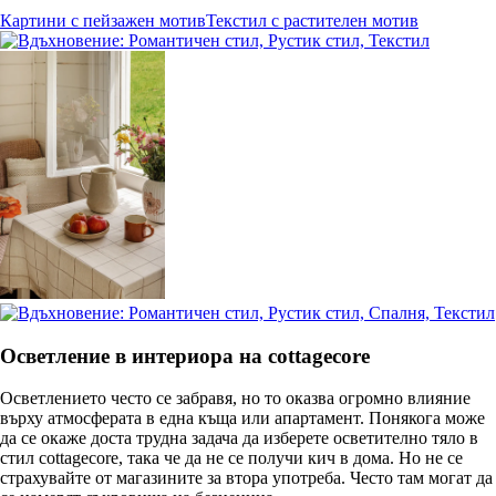
Картини с пейзажен мотив
Текстил с растителен мотив
Осветление в интериора на cottagecore
Осветлението често се забравя, но то оказва огромно влияние
върху атмосферата в една къща или апартамент. Понякога може
да се окаже доста трудна задача да изберете осветително тяло в
стил cottagecore, така че да не се получи кич в дома. Но не се
страхувайте от магазините за втора употреба. Често там могат да