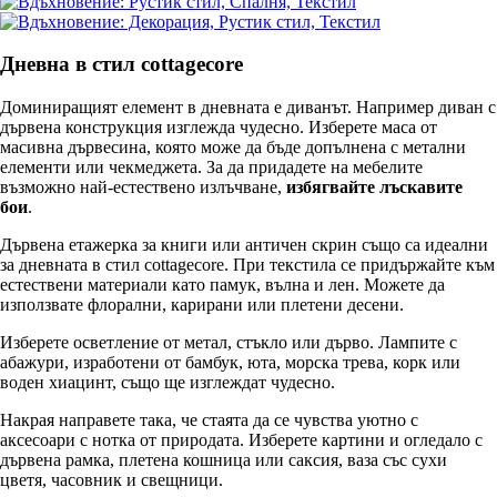
Дневна в стил cottagecore
Доминиращият елемент в дневната е диванът. Например диван с
дървена конструкция изглежда чудесно. Изберете маса от
масивна дървесина, която може да бъде допълнена с метални
елементи или чекмеджета. За да придадете на мебелите
възможно най-естествено излъчване,
избягвайте лъскавите
бои
.
Дървена етажерка за книги или античен скрин също са идеални
за дневната в стил cottagecore. При текстила се придържайте към
естествени материали като памук, вълна и лен. Можете да
използвате флорални, карирани или плетени десени.
Изберете осветление от метал, стъкло или дърво. Лампите с
абажури, изработени от бамбук, юта, морска трева, корк или
воден хиацинт, също ще изглеждат чудесно.
Накрая направете така, че стаята да се чувства уютно с
аксесоари с нотка от природата. Изберете картини и огледало с
дървена рамка, плетена кошница или саксия, ваза със сухи
цветя, часовник и свещници.