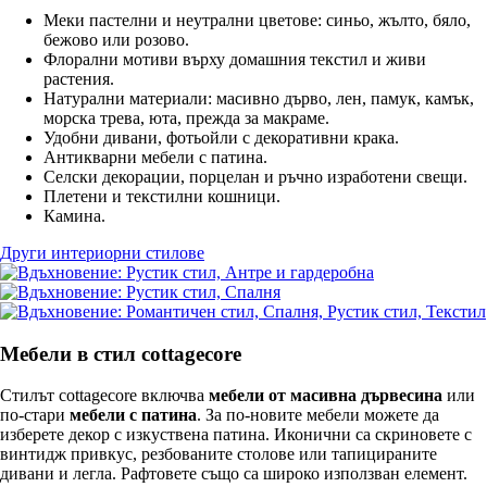
Меки пастелни и неутрални цветове: синьо, жълто, бяло,
бежово или розово.
Флорални мотиви върху домашния текстил и живи
растения.
Натурални материали: масивно дърво, лен, памук, камък,
морска трева, юта, прежда за макраме.
Удобни дивани, фотьойли с декоративни крака.
Антикварни мебели с патина.
Селски декорации, порцелан и ръчно изработени свещи.
Плетени и текстилни кошници.
Камина.
Други интериорни стилове
Мебели в стил cottagecore
Стилът cottagecore включва
мебели от масивна дървесина
или
по-стари
мебели с патина
. За по-новите мебели можете да
изберете декор с изкуствена патина. Иконични са скриновете с
винтидж привкус, резбованите столове или тапицираните
дивани и легла. Рафтовете също са широко използван елемент.