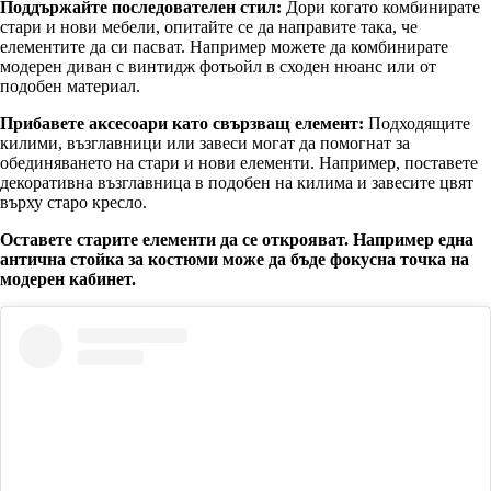
Поддържайте последователен стил:
Дори когато комбинирате
стари и нови мебели, опитайте се да направите така, че
елементите да си пасват. Например можете да комбинирате
модерен диван с винтидж фотьойл в сходен нюанс или от
подобен материал.
Прибавете аксесоари като свързващ елемент:
Подходящите
килими, възглавници или завеси могат да помогнат за
обединяването на стари и нови елементи. Например, поставете
декоративна възглавница в подобен на килима и завесите цвят
върху старо кресло.
Оставете старите елементи да се открояват. Например една
антична стойка за костюми може да бъде фокусна точка на
модерен кабинет.