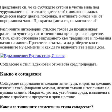
Представете си, че се събуждате сутрин в уютна вила под
чуруликането на птичките, ядете хляб с домашно сладко,
поднесен върху цветна покривка, и отпивате билков чай от
порцеланова чаша. Прекрасна фантазия, не мислите ли?
Различните интериорни стилове трябва да предизвикват
различни чувства у нас и точно това ще направи cottagecore.
Стил, който отбелязва завръщането към традициите и по-бавния
начин на живот. Прочетете нататък, за да разберете кои са
основните му елементи и как да го включите във вашия дом.
Cottagecore е стил, вдъхновен от живота сред природата.
Какво е cottagecore
Cottagecore са домашно отгледани зеленчуци, мирис на домашно
изпечен хляб, флорални мотиви, ленени тъкани и топлината на
пукаща камина. Накратко, уютна, устойчива среда, изпълнена с
ръчно изработени предмети и ярки цветове.
Какви са типичните елементи на стила cottagecore?