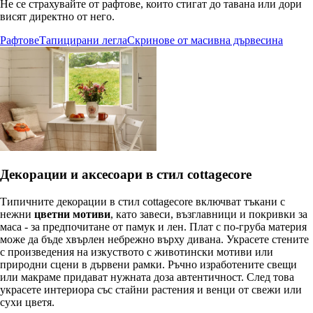
Не се страхувайте от рафтове, които стигат до тавана или дори
висят директно от него.
Рафтове
Тапицирани легла
Скринове от масивна дървесина
Декорации и аксесоари в стил cottagecore
Типичните декорации в стил cottagecore включват тъкани с
нежни
цветни мотиви
, като завеси, възглавници и покривки за
маса - за предпочитане от памук и лен. Плат с по-груба материя
може да бъде хвърлен небрежно върху дивана. Украсете стените
с произведения на изкуството с животински мотиви или
природни сцени в дървени рамки. Ръчно изработените свещи
или макраме придават нужната доза автентичност. След това
украсете интериора със стайни растения и венци от свежи или
сухи цветя.