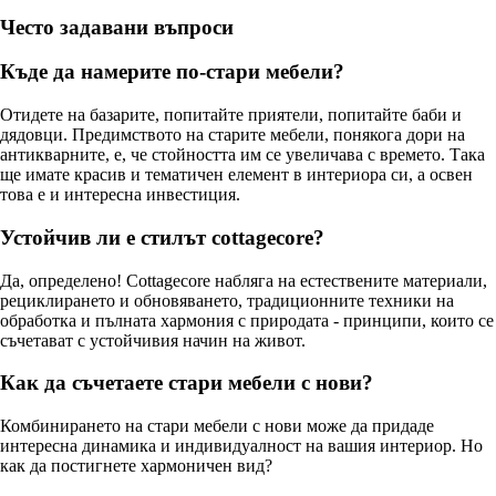
Често задавани въпроси
Къде да намерите по-стари мебели?
Отидете на базарите, попитайте приятели, попитайте баби и
дядовци. Предимството на старите мебели, понякога дори на
антикварните, е, че стойността им се увеличава с времето. Така
ще имате красив и тематичен елемент в интериора си, а освен
това е и интересна инвестиция.
Устойчив ли е стилът cottagecore?
Да, определено! Cottagecore набляга на естествените материали,
рециклирането и обновяването, традиционните техники на
обработка и пълната хармония с природата - принципи, които се
съчетават с устойчивия начин на живот.
Как да съчетаете стари мебели с нови?
Комбинирането на стари мебели с нови може да придаде
интересна динамика и индивидуалност на вашия интериор. Но
как да постигнете хармоничен вид?