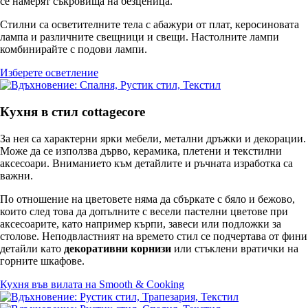
се намерят съкровища на безценица.
Стилни са осветителните тела с абажури от плат, керосиновата
лампа и различните свещници и свещи. Настолните лампи
комбинирайте с подови лампи.
Изберете осветление
Кухня в стил cottagecore
За нея са характерни ярки мебели, метални дръжки и декорации.
Може да се използва дърво, керамика, плетени и текстилни
аксесоари. Вниманието към детайлите и ръчната изработка са
важни.
По отношение на цветовете няма да сбъркате с бяло и бежово,
които след това да допълните с весели пастелни цветове при
аксесоарите, като например кърпи, завеси или подложки за
столове. Неподвластният на времето стил се подчертава от фини
детайли като
декоративни корнизи
или стъклени вратички на
горните шкафове.
Кухня във вилата на Smooth & Cooking