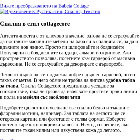
Вижте преобразяването на Babeta Cottage
Спалня в стил cottagecore
Автентичността е от ключово значение, затова не се страхувайте
да поставите масивните мебели на баба си в спалнята си, за да й
вдъхнете нов живот. Просто ги шлифовайте и боядисайте.
Популярни са боядисаните сандъци, алмари и скринове. Ако
пространството позволява, посегнете към гардероб от масивна
дървесина. Не се страхувайте да декорирате с дърворезба.
Легло от дърво ще си подхожда добре с дървен гардероб, но и с
такъв от метал. В него обаче не трябва да липсва
удобна табла
за глава
. Стилът Cottagecore предизвиква усещане за
спокойствие, така че трябва да избягвате простите прави линии
в полза на
мебели със заоблени ъгли
Подобрете цялостното усещане със спално бельо и тъкани с
флорални мотиви, например. Зад таблата на леглото ще се
откроява картина или фототапет с голям формат. Изберете
плетено каре като покривка за легло. Няма да сгрешите, ако
поставите тъкан килим или изкуствена кожа до леглото.