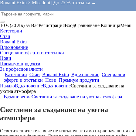
Bonami Extra × Micadoni |
До 25 % отстъпка →
10 € (20 Лв) за Вас
Регистрация
Вход
Сравняване
Кошница
Menu
Категории
Стаи
Bonami Extra
Вдъхновение
Специални оферти и отстъпки
Нови
Премиум продукти
За професионалисти
Категории
Стаи
Bonami Extra
Вдъхновение
Специални
оферти и отстъпки
Нови
Премиум продукти
Начало
Вдъхновение
Вдъхновение
Светлини за създаване на
уютна атмосфера
...
Вдъхновение
Светлини за създаване на уютна атмосфера
Светлини за създаване на уютна
атмосфера
Осветителните тела вече не изпълняват само първоначалната си