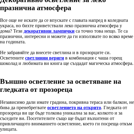
празнична атмосфера
Все още не искате да се впускате с главата напред в коледната
украса, но бихте приветствали леко празнична атмосфера у
дома? Тези
декоративни лампички
са точно това нещо. Те са
празнични, интересни и можете да ги използвате по всяко време
на годината.
Не забравяйте да внесете светлина и в прозорците си.
Осветените
светлинни вериги
в комбинация с чаша горещ
шоколад и любимата ви книга ще създадат магическа атмосфера.
Външно осветление за осветяване на
гледката от прозореца
Независимо дали имате градина, покривна тераса или балкон, не
бива да пренебрегвате
осветлението на открито
. Гледката от
прозореца ви ще бъде толкова уникална за вас, колкото и за
съседите ви. Посетителите също ще бъдат възхитени от
привличащото вниманието осветление, което ги посреща откъм
улицата.