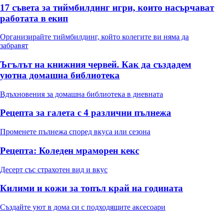
17 съвета за тиймбилдинг игри, които насърчават
работата в екип
Организирайте тиймбилдинг, който колегите ви няма да
забравят
Ъгълът на книжния червей. Как да създадем
уютна домашна библиотека
Вдъхновения за домашна библиотека в дневната
Рецепта за галета с 4 различни пълнежа
Променете пълнежа според вкуса или сезона
Рецепта: Коледен мраморен кекс
Десерт със страхотен вид и вкус
Килими и кожи за топъл край на годината
Създайте уют в дома си с подходящите аксесоари