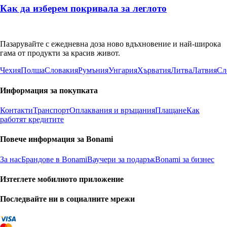
Как да изберем покривала за леглото
Пазарувайте с ежедневна доза ново вдъхновение и най-широка
гама от продукти за красив живот.
Чехия
Полша
Словакия
Румъния
Унгария
Хърватия
Литва
Латвия
Сл
Информация за покупката
Контакти
Транспорт
Оплаквания и връщания
Плащане
Как
работят кредитите
Повече информация за Bonami
За нас
Брандове в Bonami
Ваучери за подарък
Bonami за бизнес
Изтеглете мобилното приложение
Последвайте ни в социалните мрежи