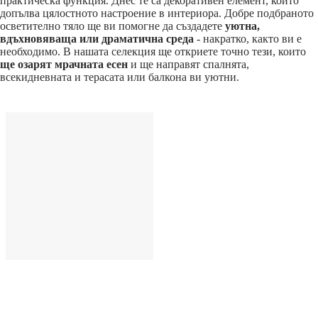
практическа функция. Днес те са декоративен елемент, който
допълва цялостното настроение в интериора. Добре подбраното
осветително тяло ще ви помогне да създадете
уютна,
вдъхновяваща или драматична среда
- накратко, както ви е
необходимо. В нашата селекция ще откриете точно тези, които
ще озарят мрачната есен
и ще направят спалнята,
всекидневната и терасата или балкона ви уютни.