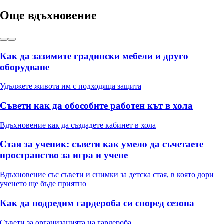
Още вдъхновение
Как да зазимите градински мебели и друго
оборудване
Удължете живота им с подходяща защита
Съвети как да обособите работен кът в хола
Вдъхновение как да създадете кабинет в хола
Стая за ученик: съвети как умело да съчетаете
пространство за игра и учене
Вдъхновение със съвети и снимки за детска стая, в която дори
ученето ще бъде приятно
Как да подредим гардероба си според сезона
Съвети за организацията на гардероба