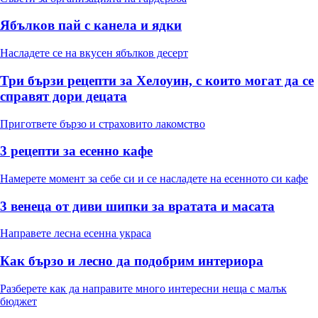
Ябълков пай с канела и ядки
Насладете се на вкусен ябълков десерт
Три бързи рецепти за Хелоуин, с които могат да се
справят дори децата
Пригответе бързо и страховито лакомство
3 рецепти за есенно кафе
Намерете момент за себе си и се насладете на есенното си кафе
3 венеца от диви шипки за вратата и масата
Направете лесна есенна украса
Как бързо и лесно да подобрим интериора
Разберете как да направите много интересни неща с малък
бюджет