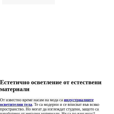
ДОБАВИ
Естетично осветление от естествени
материали
От известно време насам на мода са
индустриалните
осветителни тела
. Те са модерни и се вписват във всяко
пространство. Но могат да изглеждат студени, защото са
изработени от метални материали. Не са по ваш вкус?