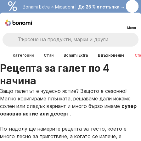
Bonami Extra × Micadoni |
До 25 % отстъпка →
Menu
Категории
Стаи
Bonami Extra
Вдъхновение
Сп
Рецепта за галет по 4
начина
Защо галетът е чудесно ястие? Защото е сезонно!
Малко коригираме плънката, решаваме дали искаме
солен или сладък вариант и много бързо имаме
супер
основно ястие или десерт
.
По-надолу ще намерите рецепта за тесто, което е
много лесно за приготвяне, а когато се изпече, е