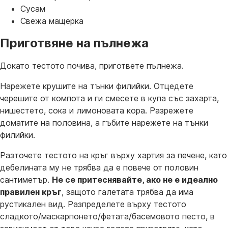
Сусам
Свежа мащерка
Приготвяне на пълнежа
Докато тестото почива, пригответе пълнежа.
Нарежете крушите на тънки филийки. Отцедете
черешите от компота и ги смесете в купа със захарта,
нишестето, сока и лимоновата кора. Разрежете
доматите на половина, а гъбите нарежете на тънки
филийки.
Разточете тестото на кръг върху хартия за печене, като
дебелината му не трябва да е повече от половин
сантиметър.
Не се притеснявайте, ако не е идеално
правилен кръг
, защото галетата трябва да има
рустикален вид. Разпределете върху тестото
сладкото/маскарпонето/фетата/басемовото песто, в