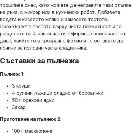
трошлива смес, като можете да направите тази стъпка
на ръка, с миксер или в кухненски робот. Добавете
водата и киселото мляко и замесете тестото.
Прехвърлете тестото върху чиста повърхност и го
разделете на 4 равни части. Оформете всяка част на
диск, увийте го в прозрачно фолио и го оставете да
почине за половин час в хладилника.
Съставки за пълнежа
Пълнеж 1:
3 круши
4 супени лъжици сладко от боровинки
50 г орехови ядки
Захар
Приготвяне на пълнеж 2:
100 г маскарпоне