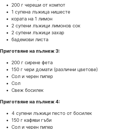
200 г череши от компот
1 супена лъжица нишесте
кората на 1 лимон
2 супени лъжици лимонов сок
2 супени лъжици захар
бадемови листа
Приготвяне на пълнеж 3:
200 г сирене фета
150 г чери домати (различни цветове)
Сол и черен пипер
Сол
Свеж босилек
Приготвяне на пълнеж 4:
4 супени лъжици песто от босилек
150 г кафяви гъби
Сол и черен пипер