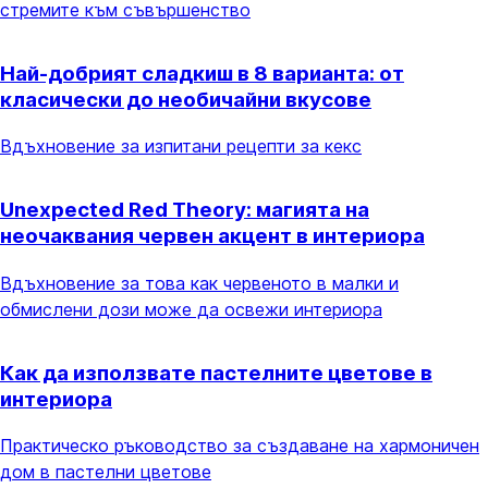
стремите към съвършенство
Най-добрият сладкиш в 8 варианта: от
класически до необичайни вкусове
Вдъхновение за изпитани рецепти за кекс
Unexpected Red Theory: магията на
неочаквания червен акцент в интериора
Вдъхновение за това как червеното в малки и
обмислени дози може да освежи интериора
Как да използвате пастелните цветове в
интериора
Практическо ръководство за създаване на хармоничен
дом в пастелни цветове