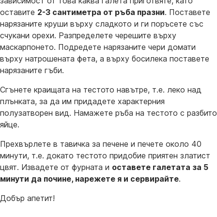
зависимост от това каква галета приготвяте, като
оставите
2-3 сантиметра от ръба празни
. Поставете
нарязаните круши върху сладкото и ги поръсете със
счукани орехи. Разпределете черешите върху
маскарпонето. Подредете нарязаните чери домати
върху натрошената фета, а върху босилека поставете
нарязаните гъби.
Сгънете краищата на тестото навътре, т.е. леко над
плънката, за да им придадете характерния
полузатворен вид. Намажете ръба на тестото с разбито
яйце.
Прехвърлете в тавичка за печене и печете около 40
минути, т.е. докато тестото придобие приятен златист
цвят. Извадете от фурната и
оставете галетата за 5
минути да почине, нарежете я и сервирайте
.
Добър апетит!