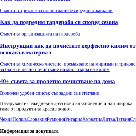
Съвети и трикове за почистване без вредни химикали
Как да подредим гардероба си според сезона
Съвети за организацията на гардероба
Инструкции как да почистите перфектно килим от
всякакъв материал
Съвети за химическо чистене, премахване на миризми и трикове
за бързо и лесно почистване на много мръсен килим
40+ съвета за пролетно почистване на дома
Включен удобен списък със задачи за изтегляне
Пазарувайте с ежедневна доза ново вдъхновение и най-широка
гама от продукти за красив живот.
Чехия
Полша
Словакия
Румъния
Унгария
Хърватия
Литва
Латвия
Сл
Информация за покупката