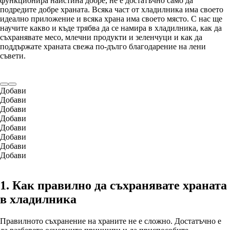
функционира наистина добре, не е достатъчно само да
подредите добре храната. Всяка част от хладилника има своето
идеално приложение и всяка храна има своето място. С нас ще
научите какво и къде трябва да се намира в хладилника, как да
съхранявате месо, млечни продукти и зеленчуци и как да
поддържате храната свежа по-дълго благодарение на лени
съвети.
Добави
Добави
Добави
Добави
Добави
Добави
Добави
Добави
1. Как правилно да съхранявате храната
в хладилника
Правилното съхранение на храните не е сложно. Достатъчно е