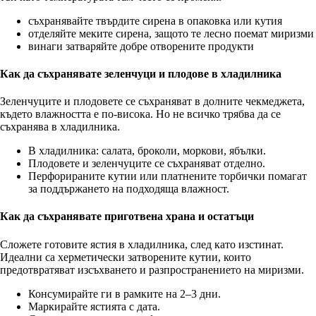
съхранявайте твърдите сирена в опаковка или кутия
отделяйте меките сирена, защото те лесно поемат миризми
винаги затваряйте добре отворените продукти
Как да съхранявате зеленчуци и плодове в хладилника
Зеленчуците и плодовете се съхраняват в долните чекмеджета,
където влажността е по-висока. Но не всичко трябва да се
съхранява в хладилника.
В хладилника: салата, броколи, моркови, ябълки.
Плодовете и зеленчуците се съхраняват отделно.
Перфорираните кутии или платнените торбички помагат
за поддържането на подходяща влажност.
Как да съхранявате приготвена храна и остатъци
Сложете готовите ястия в хладилника, след като изстинат.
Идеални са херметически затворените кутии, които
предотвратяват изсъхването и разпространението на миризми.
Консумирайте ги в рамките на 2–3 дни.
Маркирайте ястията с дата.