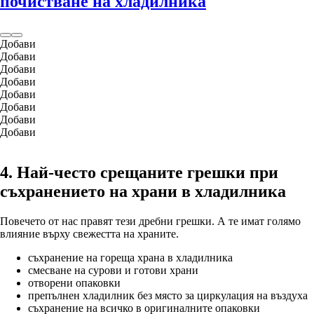
почистване на хладилника
Добави
Добави
Добави
Добави
Добави
Добави
Добави
Добави
4. Най-често срещаните грешки при
съхранението на храни в хладилника
Повечето от нас правят тези дребни грешки. А те имат голямо
влияние върху свежестта на храните.
съхранение на гореща храна в хладилника
смесване на сурови и готови храни
отворени опаковки
препълнен хладилник без място за циркулация на въздуха
съхранение на всичко в оригиналните опаковки