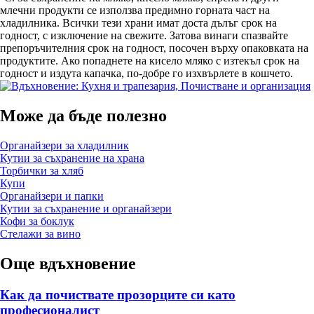
млечни продукти се използва предимно горната част на
хладилника. Всички тези храни имат доста дълъг срок на
годност, с изключение на свежите. Затова винаги спазвайте
препоръчителния срок на годност, посочен върху опаковката на
продуктите. Ако попаднете на кисело мляко с изтекъл срок на
годност и издута капачка, по-добре го изхвърлете в кошчето.
Може да бъде полезно
Органайзери за хладилник
Кутии за съхранение на храна
Торбички за хляб
Купи
Органайзери и папки
Кутии за съхранение и органайзери
Кофи за боклук
Стелажи за вино
Още вдъхновение
Как да почиствате прозорците си като
професионалист