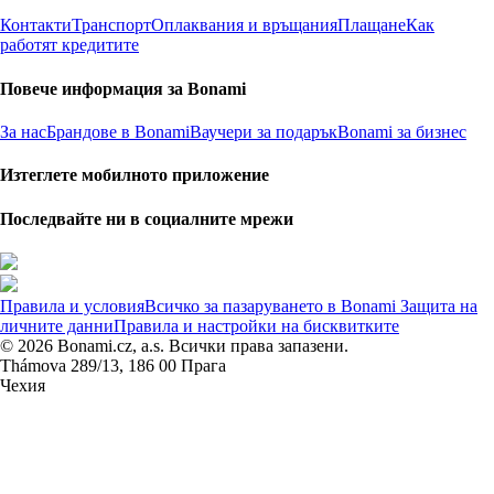
Контакти
Транспорт
Оплаквания и връщания
Плащане
Как
работят кредитите
Повече информация за Bonami
За нас
Брандове в Bonami
Ваучери за подарък
Bonami за бизнес
Изтеглете мобилното приложение
Последвайте ни в социалните мрежи
Правила и условия
Всичко за пазаруването в Bonami
Защита на
личните данни
Правила и настройки на бисквитките
© 2026 Bonami.cz, a.s. Всички права запазени.
Thámova 289/13, 186 00 Прага
Чехия