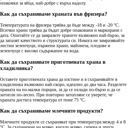
опаковки за яйца, най-добре с върха надолу.
Как да съхраняваме храната във фризера?
Температурата на фризера трябва да бъде между -18 и -20 °C.
Всички храни трябва да бъдат добре опаковани и маркирани с
дата. Опитайте се да замразите храните възможно най-бързо, за
да запазят качеството и структурата си. Никога не замразявайте
листни зеленчуци, пържени храни, майонеза, плодове и
зеленчуци с високо съдържание на вода.
Как да съхранявате приготвената храна в
хладилника?
Оставете приготвената храна да изстине и я съхранявайте в
хладилника възможно най-скоро, идеално до два часа. Разделете
храната на по-малки порции, за да се охлади по-бързо и да се
затопли по-лесно. При повторно затопляне се уверете, че
храната достига температура от поне 75 °C.
Как да съхраняваме млечните продукти?
Млечните продукти се съхраняват при температура между 4 и 8
°C. За съхранение на мляко, кисело мляко, сирена и други