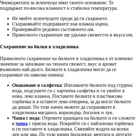
Чекмеджетата за зеленчуци имат своето основание. Те
поддържат по-висока влажност и стабилна температура.
Не мийте зеленчуците преди да ги съхраните.
Съхранявайте подправките във влажна кърпа.
Проверявайте редовно състоянието им.
Правилното съхранение ще удължи свежестта и вкуса им.
Съхранение на билки в хладилника
Правилното съхранение на билките в хладилника е от ключово
значение за запазване на тяхната свежест, вкус и аромат
възможно най-дълго. Билките в хладилника могат да се
съхраняват по няколко начина:
Опаковане в салфетка
: Изплакнете билките под студена
вода, подсушете ги с хартиена салфетка и ги увийте в
нова, леко влажна. Поставете билките в пластмасова
торбичка и я оставете леко отворена, за да могат билките
да дишат. По този начин можете да съхранявате в
хладилника магданоз, кориандър, босилек и лук.
Чаша с вода
: Отрежете краищата на билките и ги сложете
в
чаша
с прясна вода. Покрийте ги с найлонова торбичка
и ги поставете в хладилника. Сменяйте водата на всеки
ден или два. По този начин босилекът, ментата и другите