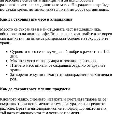
да разберете основните принципи и да приспособите
разположението на хладилника към тях. Наградата ви ще бъде
по-свежа храна, по-малко изхвърляне и по-добра организация.
Как да съхранявате месо в хладилника
Месото се съхранява в най-студената част на хладилника,
обикновено на долния рафт. Винаги го съхранявайте в затворен
съд или кутия, за да не се разпръскват соковете върху другите
храни.
Суровото месо се консумира най-добре в рамките на 1–2
дни.
Мляното месо се консумира възможно най-скоро.
Птичето месо винаги се съхранява отделно от другите
храни.
Затворените кутии помагат за поддържането на хигиена и
ред.
Как да съхранявате млечни продукти
Киселото мляко, сиренето, изварата и сметаната трябва да се
съхраняват при непроменлива температура, т.е. на средните
рафтове. Вратата на хладилника не е подходящо място за тях,
тъй като температурата там често се променя.