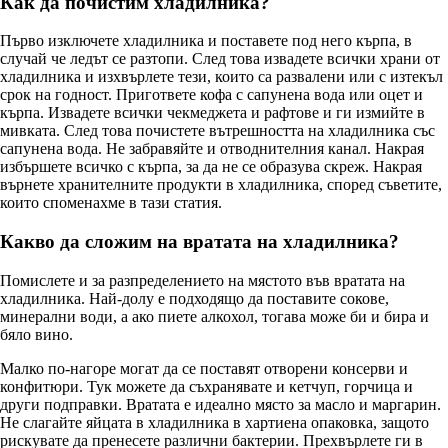
Как да почистим хладилника?
Първо изключете хладилника и поставете под него кърпа, в
случай че ледът се разтопи. След това извадете всички храни от
хладилника и изхвърлете тези, които са развалени или с изтекъл
срок на годност. Пригответе кофа с сапунена вода или оцет и
кърпа. Извадете всички чекмеджета и рафтове и ги измийте в
мивката. След това почистете вътрешността на хладилника със
сапунена вода. Не забравяйте и отводнителния канал. Накрая
избършете всичко с кърпа, за да не се образува скреж. Накрая
върнете хранителните продукти в хладилника, според съветите,
които споменахме в тази статия.
Какво да сложим на вратата на хладилника?
Помислете и за разпределението на мястото във вратата на
хладилника. Най-долу е подходящо да поставите сокове,
минерални води, а ако пиете алкохол, тогава може би и бира и
бяло вино.
Малко по-нагоре могат да се поставят отворени консерви и
конфитюри. Тук можете да съхранявате и кетчуп, горчица и
други подправки. Вратата е идеално място за масло и маргарин.
Не слагайте яйцата в хладилника в хартиена опаковка, защото
рискувате да пренесете различни бактерии. Прехвърлете ги в