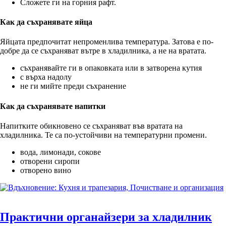
Сложете ги на горния рафт.
Как да съхранявате яйца
Яйцата предпочитат непроменлива температура. Затова е по-
добре да се съхраняват вътре в хладилника, а не на вратата.
съхранявайте ги в опаковката или в затворена кутия
с върха надолу
не ги мийте преди съхранение
Как да съхранявате напитки
Напитките обикновено се съхраняват във вратата на
хладилника. Те са по-устойчиви на температурни промени.
вода, лимонади, сокове
отворени сиропи
отворено вино
Практични органайзери за хладилник