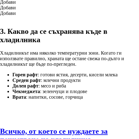
Добави
Добави
Добави
3. Какво да се съхранява къде в
хладилника
Хладилникът има няколко температурни зони. Когато ги
използвате правилно, храната ще остане свежа по-дълго и
хладилникът ще бъде по-прегледен.
Горен рафт
: готови ястия, десерти, кисели млека
Среден рафт
: млечни продукти
Долен рафт
: месо и риба
Чекмеджета
: зеленчуци и плодове
Врата
: напитки, сосове, горчица
Всичко, от което се нуждаете за