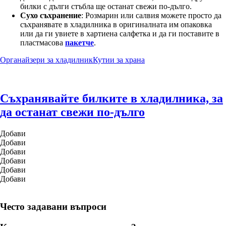
билки с дълги стъбла ще останат свежи по-дълго.
Сухо съхранение
: Розмарин или салвия можете просто да
съхранявате в хладилника в оригиналната им опаковка
или да ги увиете в хартиена салфетка и да ги поставите в
пластмасова
пакетче
.
Органайзери за хладилник
Кутии за храна
Съхранявайте билките в хладилника, за
да останат свежи по-дълго
Добави
Добави
Добави
Добави
Добави
Добави
Често задавани въпроси