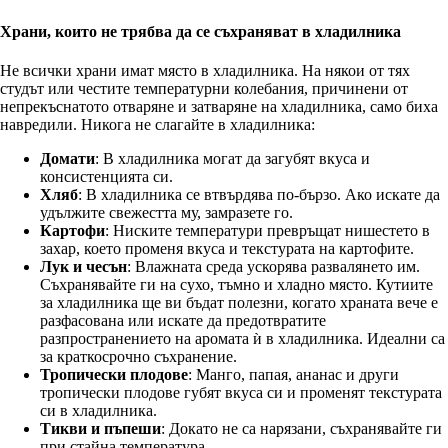
Храни, които не трябва да се съхраняват в хладилника
Не всички храни имат място в хладилника. На някои от тях
студът или честите температурни колебания, причинени от
непрекъснатото отваряне и затваряне на хладилника, само биха
навредили. Никога не слагайте в хладилника:
Домати
: В хладилника могат да загубят вкуса и
консистенцията си.
Хляб
: В хладилника се втвърдява по-бързо. Ако искате да
удължите свежестта му, замразете го.
Картофи
: Ниските температури превръщат нишестето в
захар, което променя вкуса и текстурата на картофите.
Лук и чесън
: Влажната среда ускорява развалянето им.
Съхранявайте ги на сухо, тъмно и хладно място. Кутиите
за хладилника ще ви бъдат полезни, когато храната вече е
разфасована или искате да предотвратите
разпространението на аромата ѝ в хладилника. Идеални са
за краткосрочно съхранение.
Тропически плодове
: Манго, папая, ананас и други
тропически плодове губят вкуса си и променят текстурата
си в хладилника.
Тикви и пъпеши
: Докато не са нарязани, съхранявайте ги
при стайна температура.