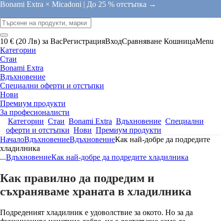
Bonami Extra × Micadoni |
До 25 % отстъпка →
10 € (20 Лв) за Вас
Регистрация
Вход
Сравняване
Кошница
Menu
Категории
Стаи
Bonami Extra
Вдъхновение
Специални оферти и отстъпки
Нови
Премиум продукти
За професионалисти
Категории
Стаи
Bonami Extra
Вдъхновение
Специални
оферти и отстъпки
Нови
Премиум продукти
Начало
Вдъхновение
Вдъхновение
Как най-добре да подредите
хладилника
...
Вдъхновение
Как най-добре да подредите хладилника
Как правилно да подредим и
съхраняваме храната в хладилника
Подреденият хладилник е удоволствие за окото. Но за да