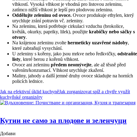
vlhkostí. Vysoká vlhkost je vhodná pro listovou zeleninu,
zatímco nižší vlhkost je lepší pro plodovou zeleninu.
Oddělujte zeleninu od ovoce.
Ovoce produkuje ethylen, který
urychluje zrání potravin vč. zeleniny.
Na zeleninu, která potřebuje cirkulaci vzduchu (brokolice,
květák, okurky, papriky, lilek), použijte
krabičky nebo sáčky s
otvory
.
Na krájenou zeleninu zvolte
hermeticky uzavřené nádoby
,
které zabraňují vysychání.
U zeleniny s kořeny, jako jsou mrkve nebo ředkvičky,
odstraňte
listy
, které berou z kořenů vlhkost.
Ovoce ani zeleninu
předem neomývejte
, ale až těsně před
vařením/konzumací. Vlhkost urychluje zkažení.
Maliny, jahody a další jemné druhy ovoce skladujte na horních
policích lednice.
Jak na efektivní úklid kuchyně
Jak zorganizovat spíž a chytře využít
kuchyňské organizéry
Кутии не само за плодове и зеленчуци
Добави