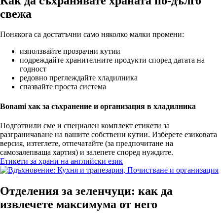
Как да съхранявате храната по-дълго
свежа
Понякога са достатъчни само няколко малки промени:
използвайте прозрачни кутии
подреждайте хранителните продукти според датата на
годност
редовно преглеждайте хладилника
спазвайте проста система
Bonami хак за съхранение и организация в хладилника
Подготвили сме и специален комплект етикети за
разграничаване на вашите собствени кутии. Изберете езиковата
версия, изтеглете, отпечатайте (за предпочитане на
самозалепваща хартия) и залепете според нуждите.
Етикети за храни на английски език
Отделения за зеленчуци: как да
извлечете максимума от него