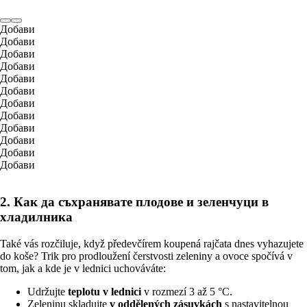
Добави
Добави
Добави
Добави
Добави
Добави
Добави
Добави
Добави
Добави
Добави
Добави
2. Как да съхранявате плодове и зеленчуци в
хладилника
Také vás rozčiluje, když předevčírem koupená rajčata dnes vyhazujete
do koše? Trik pro prodloužení čerstvosti zeleniny a ovoce spočívá v
tom, jak a kde je v lednici uchováváte:
Udržujte
teplotu v lednici
v rozmezí 3 až 5 °C.
Zeleninu skladujte
v oddělených zásuvkách
s nastavitelnou