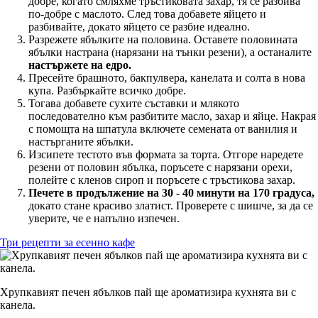
добре, когато смляхме тръстиковата захар, тя се разбива
по-добре с маслото. След това добавете яйцето и
разбивайте, докато яйцето се разбие идеално.
Разрежете ябълките на половина. Оставете половината
ябълки настрана (нарязани на тънки резени), а останалите
настържете на едро.
Пресейте брашното, бакпулвера, канелата и солта в нова
купа. Разбъркайте всичко добре.
Тогава добавете сухите съставки и млякото
последователно към разбитите масло, захар и яйце. Накрая
с помощта на шпатула включете семената от ванилия и
настърганите ябълки.
Изсипете тестото във формата за торта. Отгоре наредете
резени от половин ябълка, поръсете с нарязани орехи,
полейте с кленов сироп и поръсете с тръстикова захар.
Печете в продължение на 30 - 40 минути на 170 градуса,
докато стане красиво златист. Проверете с шишче, за да се
уверите, че е напълно изпечен.
Три рецепти за есенно кафе
Хрупкавият печен ябълков пай ще ароматизира кухнята ви с
канела.