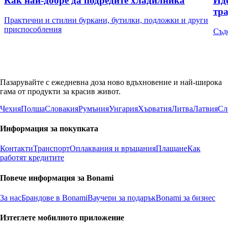
Как най-добре да подредите хладилника
Иде
тр
Практични и стилни буркани, бутилки, подложки и други
приспособления
Съд
Пазарувайте с ежедневна доза ново вдъхновение и най-широка
гама от продукти за красив живот.
Чехия
Полша
Словакия
Румъния
Унгария
Хърватия
Литва
Латвия
Сл
Информация за покупката
Контакти
Транспорт
Оплаквания и връщания
Плащане
Как
работят кредитите
Повече информация за Bonami
За нас
Брандове в Bonami
Ваучери за подарък
Bonami за бизнес
Изтеглете мобилното приложение