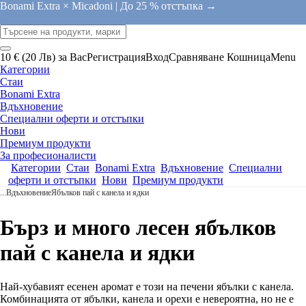
Bonami Extra × Micadoni |
До 25 % отстъпка →
10 € (20 Лв) за Вас
Регистрация
Вход
Сравняване
Кошница
Menu
Категории
Стаи
Bonami Extra
Вдъхновение
Специални оферти и отстъпки
Нови
Премиум продукти
За професионалисти
Категории
Стаи
Bonami Extra
Вдъхновение
Специални
оферти и отстъпки
Нови
Премиум продукти
...
Вдъхновение
Ябълков пай с канела и ядки
Бърз и много лесен ябълков
пай с канела и ядки
Най-хубавият есенен аромат е този на печени ябълки с канела.
Комбинацията от ябълки, канела и орехи е невероятна, но не е