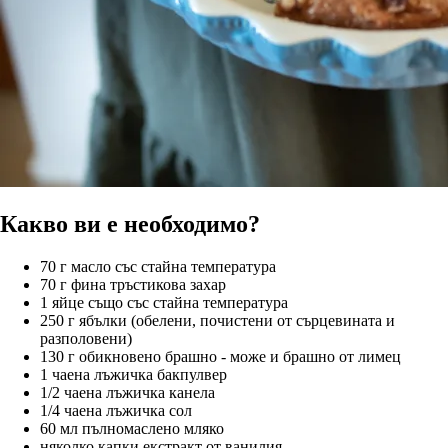
Какво ви е необходимо?
70 г масло със стайна температура
70 г фина тръстикова захар
1 яйце също със стайна температура
250 г ябълки (обелени, почистени от сърцевината и
разполовени)
130 г обикновено брашно - може и брашно от лимец
1 чаена лъжичка бакпулвер
1/2 чаена лъжичка канела
1/4 чаена лъжичка сол
60 мл пълномаслено мляко
няколко капки екстракт от ванилия