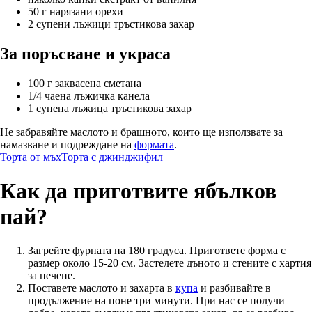
50 г нарязани орехи
2 супени лъжици тръстикова захар
За поръсване и украса
100 г заквасена сметана
1/4 чаена лъжичка канела
1 супена лъжица тръстикова захар
Не забравяйте маслото и брашното, които ще използвате за
намазване и подреждане на
формата
.
Торта от мъх
Торта с джинджифил
Как да приготвите ябълков
пай?
Загрейте фурната на 180 градуса. Пригответе форма с
размер около 15-20 см. Застелете дъното и стените с хартия
за печене.
Поставете маслото и захарта в
купа
и разбивайте в
продължение на поне три минути. При нас се получи