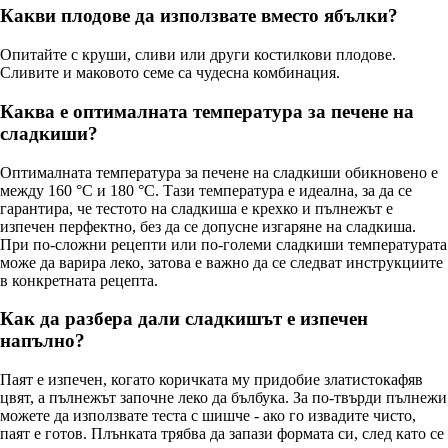
Какви плодове да използвате вместо ябълки?
Опитайте с круши, сливи или други костилкови плодове.
Сливите и маковото семе са чудесна комбинация.
Каква е оптималната температура за печене на
сладкиши?
Оптималната температура за печене на сладкиши обикновено е
между 160 °C и 180 °C. Тази температура е идеална, за да се
гарантира, че тестото на сладкиша е крехко и пълнежът е
изпечен перфектно, без да се допусне изгаряне на сладкиша.
При по-сложни рецепти или по-големи сладкиши температурата
може да варира леко, затова е важно да се следват инструкциите
в конкретната рецепта.
Как да разбера дали сладкишът е изпечен
напълно?
Паят е изпечен, когато коричката му придобие златистокафяв
цвят, а пълнежът започне леко да бълбука. За по-твърди пълнежи
можете да използвате теста с шишче - ако го извадите чисто,
паят е готов. Плънката трябва да запази формата си, след като се