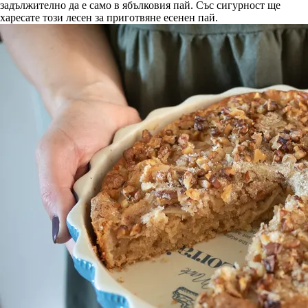
задължително да е само в ябълковия пай. Със сигурност ще
харесате този лесен за приготвяне есенен пай.