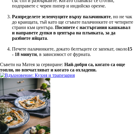
със сол и разбъркайте. Когато спанакът се сготви,
подправете с черен пипер и индийско орехче.
Разпределете зеленчуците върху палачинките
, но не чак
до краищата, тъй като ще сгъвате палачинките от четирите
страни към центъра.
Посипете с настъргания кашкавал
и направете дупки в центъра на плънката, за да
разбиете яйцата
.
Печете палачинките, докато белтъците се запекат, около
15
- 18 минути
, в зависимост от фурната.
Съвети на Матея за сервиране:
Най-добри са, когато са още
топли, но впечатляват и когато са охладени.