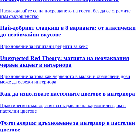
Наслаждавайте се на посрещането на гости, без да се стремите
към съвършенство
Най-добрият сладкиш в 8 варианта: от класически
до необичайни вкусове
Вдъхновение за изпитани рецепти за кекс
Unexpected Red Theory: магията на неочаквания
червен акцент в интериора
Вдъхновение за това как червеното в малки и обмислени дози
може да освежи интериора
Как да използвате пастелните цветове в интериора
Практическо ръководство за създаване на хармоничен дом в
пастелни цветове
Фотогалерия: вдъхновение за интериор в пастелни
цветове