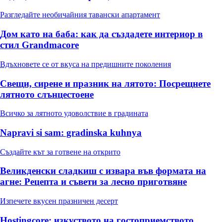
Разгледайте необичайния тавански апартамент
Дом като на баба: как да създадете интериор в
стил Grandmacore
Вдъхновете се от вкуса на предишните поколения
Свещи, сирене и празник на лятото: Посрещнете
лятното слънцестоене
Всичко за лятното удоволствие в градината
Napravi si sam: gradinska kuhnya
Създайте кът за готвене на открито
Великденски сладкиш с извара във формата на
агне: Рецепта и съвети за лесно приготвяне
Изпечете вкусен празничен десерт
Hostingcore: изкуството на гостоприемството