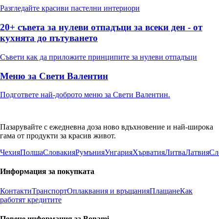
Разгледайте красиви пастелни интериори
20+ съвета за нулеви отпадъци за всеки ден - от
кухнята до пътуването
Съвети как да приложите принципите за нулеви отпадъци
Меню за Свети Валентин
Подгответе най-доброто меню за Свети Валентин.
Пазарувайте с ежедневна доза ново вдъхновение и най-широка
гама от продукти за красив живот.
Чехия
Полша
Словакия
Румъния
Унгария
Хърватия
Литва
Латвия
Сл
Информация за покупката
Контакти
Транспорт
Оплаквания и връщания
Плащане
Как
работят кредитите
Повече информация за Bonami