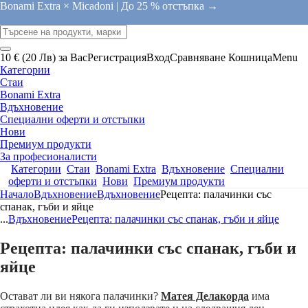
Bonami Extra × Micadoni |
До 25 % отстъпка →
10 € (20 Лв) за Вас
Регистрация
Вход
Сравняване
Кошница
Menu
Категории
Стаи
Bonami Extra
Вдъхновение
Специални оферти и отстъпки
Нови
Премиум продукти
За професионалисти
Категории
Стаи
Bonami Extra
Вдъхновение
Специални
оферти и отстъпки
Нови
Премиум продукти
Начало
Вдъхновение
Вдъхновение
Рецепта: палачинки със
спанак, гъби и яйце
...
Вдъхновение
Рецепта: палачинки със спанак, гъби и яйце
Рецепта: палачинки със спанак, гъби и
яйце
Остават ли ви някога палачинки?
Матея Делакорда
има