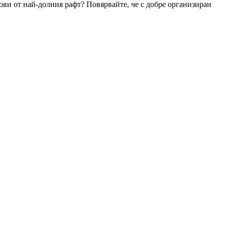
кови от най-долния рафт? Повярвайте, че с добре организиран