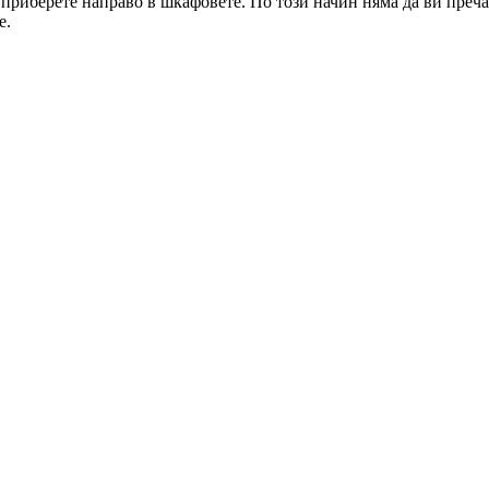
 приберете направо в шкафовете. По този начин няма да ви преча
е.