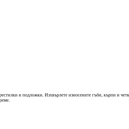
естилки и подложки. Изхвърлете износените гъби, кърпи и четки,
реме.