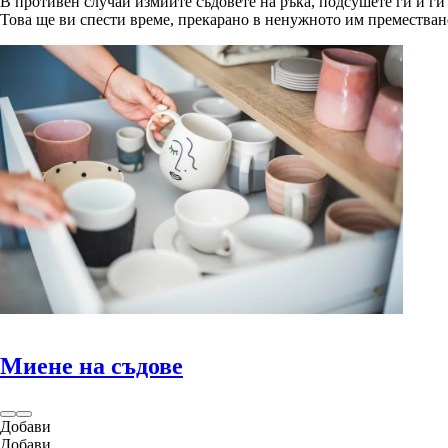
В противен случай измийте съдовете на ръка, подсушете ги и ги
Това ще ви спести време, прекарано в ненужното им преместван
Миене на съдове
Добави
Добави