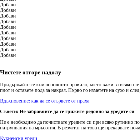
Добави
Добави
Добави
Добави
Добави
Добави
Добави
Добави
Добави
Добави
Чистете отгоре надолу
Придържайте се към основното правило, което важи за всяко почи
плот и оставете пода за накрая. Първо го изметете на сухо и след
Вдъхновение: как да се отървете от праха
Съвети: Не забравяйте да се грижите редовно за уредите си
Не е необходимо да почиствате уредите си при всяко рутинно поч
натрупвания на мръсотия. В резултат на това ще прекарвате по-
Кухненски уреди