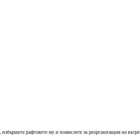
 избършете рафтовете му и помислете за реорганизация на вътре