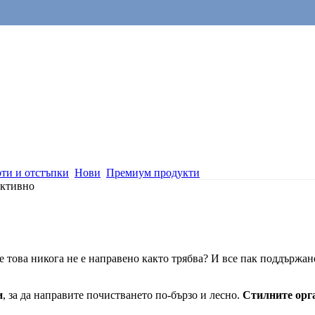
ти и отстъпки
Нови
Премиум продукти
ективно
че това никога не е направено както трябва? И все пак поддържан
и
, за да направите почистването по-бързо и лесно.
Стилните орг