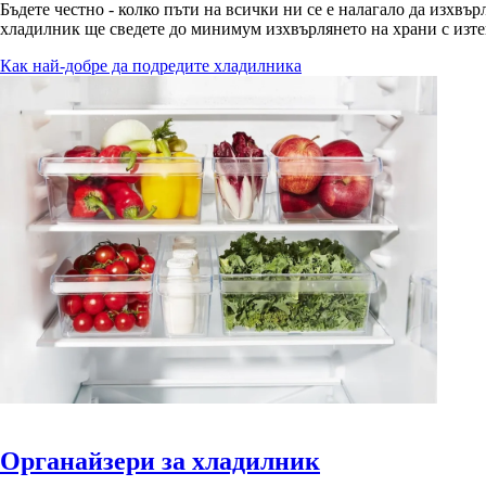
Бъдете честно - колко пъти на всички ни се е налагало да изхвъ
хладилник ще сведете до минимум изхвърлянето на храни с изтек
Как най-добре да подредите хладилника
Органайзери за хладилник