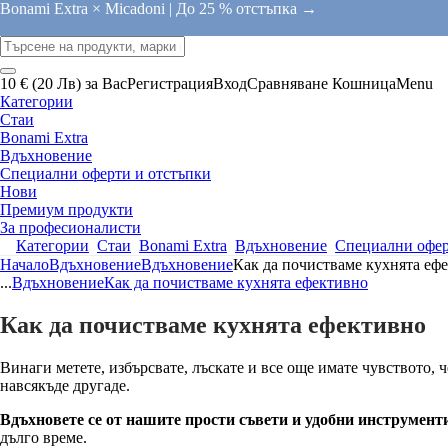
Bonami Extra × Micadoni |
До 25 % отстъпка →
10 € (20 Лв) за Вас
Регистрация
Вход
Сравняване
Кошница
Menu
Категории
Стаи
Bonami Extra
Вдъхновение
Специални оферти и отстъпки
Нови
Премиум продукти
За професионалисти
Категории
Стаи
Bonami Extra
Вдъхновение
Специални офер
Начало
Вдъхновение
Вдъхновение
Как да почистваме кухнята еф
...
Вдъхновение
Как да почистваме кухнята ефективно
Как да почистваме кухнята ефективно
Винаги метете, избърсвате, лъскате и все още имате чувството, 
навсякъде другаде.
Вдъхновете се от нашите прости съвети и удобни инструмент
дълго време.