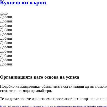
Кухненски кърпи
Добави
Добави
Добави
Добави
Добави
Добави
Добави
Добави
Добави
Добави
Добави
Добави
Организацията като основа на успеха
Подобно на хладилника, обмислената организация ще ви помогне
стелажи и висящи органайзери.
Те ви дават повече използваемо пространство за съхранение и по
Как да подредите килера си и да използвате интелигентно кухн