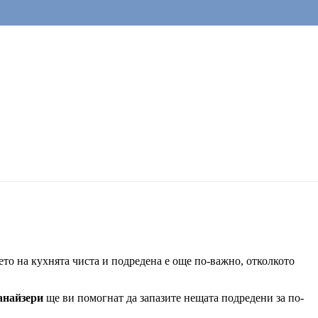
ето на кухнята чиста и подредена е още по-важно, отколкото
анайзери
ще ви помогнат да запазите нещата подредени за по-