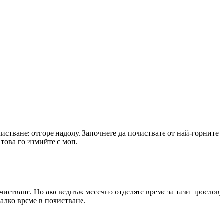
стване: отгоре надолу. Започнете да почиствате от най-горните 
 това го измийте с моп.
истване. Но ако веднъж месечно отделяте време за тази прословут
малко време в почистване.