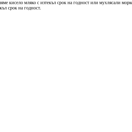
рляме кисело мляко с изтекъл срок на годност или мухлясали мор
ъл срок на годност.