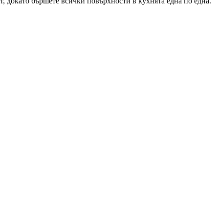
т, докато бършете всички повърхности в кухнята една по една.