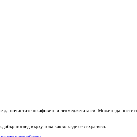
 да почистите шкафовете и чекмеджетата си. Можете да постигн
-добър поглед върху това какво къде се съхранява.
енските органайзери