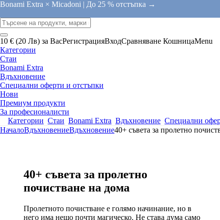
Bonami Extra × Micadoni |
До 25 % отстъпка →
10 € (20 Лв) за Вас
Регистрация
Вход
Сравняване
Кошница
Menu
Категории
Стаи
Bonami Extra
Вдъхновение
Специални оферти и отстъпки
Нови
Премиум продукти
За професионалисти
Категории
Стаи
Bonami Extra
Вдъхновение
Специални офер
Начало
Вдъхновение
Вдъхновение
40+ съвета за пролетно почист
40+ съвета за пролетно
почистване на дома
Пролетното почистване е голямо начинание, но в
него има нещо почти магическо. Не става дума само