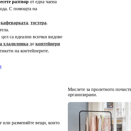
есете разтвор
от една чаена
вода. С помощта на
,
кафеварката
,
тостера
.
тела.
и цел са идеални всички видове
за хладилника
до
контейнери
етикети на контейнерите.
и
Мислете за пролетното почиств
организирани.
е или разменяйте вещи, които