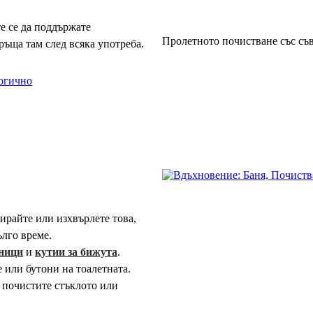
е се да поддържате
Пролетното почистване със съв
ръща там след всяка употреба.
логично
ирайте или изхвърлете това,
ълго време.
ници
и
кутии за бижута
.
 или бутони на тоалетната.
а почистите стъклото или