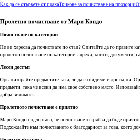
Как да се отървете от праха
Трикове за почистване на прозорци
О
Пролетно почистване от Мари Кондо
Почистване по категории
Не ви харесва да почиствате по стаи? Опитайте да го правите к
пролетно почистване по категории - дрехи, книги, документи, 
Лесен достъп
Организирайте предметите така, че да са видими и достъпни. О
предмети, така че всеки да има свое собствено място. Използвай
добра видимост.
Пролетното почистване е приятно
Мари Кондо подчертава, че почистването трябва да бъде приятно
Подхождайте към почистването с благодарност за това, което до
Поддържайте реда