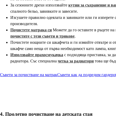
За сезонните дрехи използвайте
кутии за съхранение и в
спалното бельо, завивките и завесите.
Изсушете правилно одеялата и завивките или ги изперете 
производителя.
Почистете матрака си
Можете да го оставите в ръцете н
почистите с тези съвети и трикове
.
Почистете нощните си шкафчета и ги измийте отвътре и о
шкафче само неща от първа необходимост като лампа, книг
Използвайте прахосмукачка
с подходяща приставка, за да
радиатора. Със специална
четка за радиатори
това ще бъд
Съвети за почистване на матрак
Съвети как да подредим гардеро
4. Пролетно почистване на детската стая