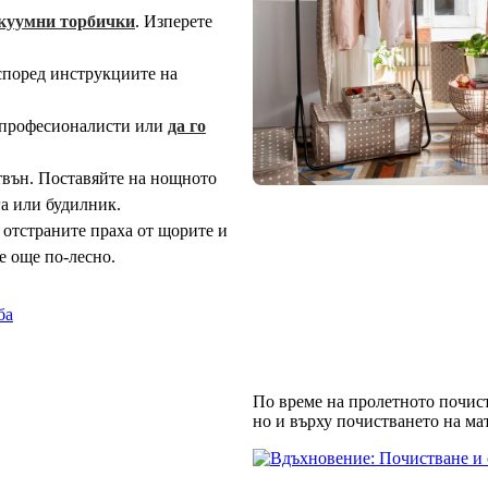
акуумни торбички
. Изперете
според инструкциите на
а професионалисти или
да го
твън. Поставяйте на нощното
а или будилник.
 отстраните праха от щорите и
е още по-лесно.
ба
По време на пролетното почист
но и върху почистването на ма