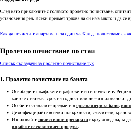
След като приключите с голямото пролетно почистване, опитайт
установения ред. Всеки предмет трябва да си има място и да се в
Как да почистите апартамент за един час
Как да почистваме еко
Пролетно почистване по стаи
Списък със задачи за пролетно почистване тук
1. Пролетно почистване на банята
Освободете шкафовете и рафтовете и ги почистете. Рецикл
което е с изтекъл срок на годност или не е използвано от д
Особете останалите предмети в
органайзери за баня
,
кош
Дезинфекцирайте всички повърхности, смесители, кранове
Използвайте
почистващи препарати
върху огледала, за д
изработете екологичен продукт
.