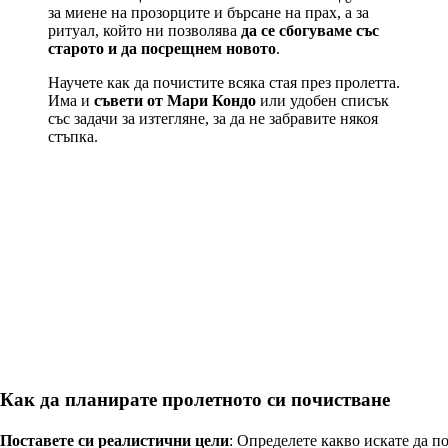
за миене на прозорците и бърсане на прах, а за
ритуал, който ни позволява
да се сбогуваме със
старото и да посрещнем новото
.
Научете как да почистите всяка стая през пролетта.
Има и
съвети от Мари Кондо
или удобен списък
със задачи за изтегляне, за да не забравите някоя
стъпка.
Как да планирате пролетното си почистване
Поставете си реалистични цели
: Определете какво искате да п