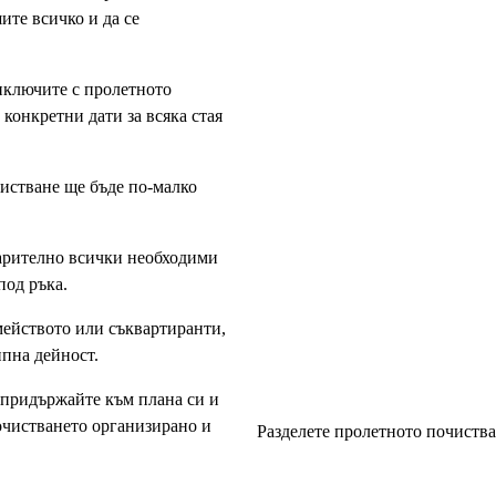
ите всичко и да се
риключите с пролетното
 конкретни дати за всяка стая
истване ще бъде по-малко
варително всички необходими
под ръка.
мейството или съквартиранти,
ипна дейност.
 придържайте към плана си и
почистването организирано и
Разделете пролетното почистван