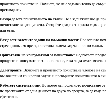
пролетното почистване. Помнете, че не е задължително да свърш
претоварите.
Разпределете почистването на етапи
: Не е задължително да п
почистване за един уикенд. Създайте график за цялата седмица с
или етап.
Разделете големите задачи на по-малки части
: Пролетното поч
стресиращо, ако превърнете една голяма задача в пет по-малки.
Приготвяне на консумативи за почистване
: Подгответе пред
продукти и консумативи за почистване, така че да имате всичко 
Делегирайте
: Включете в пролетното почистване членове на се
възложете им конкретни задачи и превърнете почистването в ек
Работете систематично
: По време на пролетното почистване се
не прескачайте от една дейност на друга по средата, за да бъде 
ефективно.