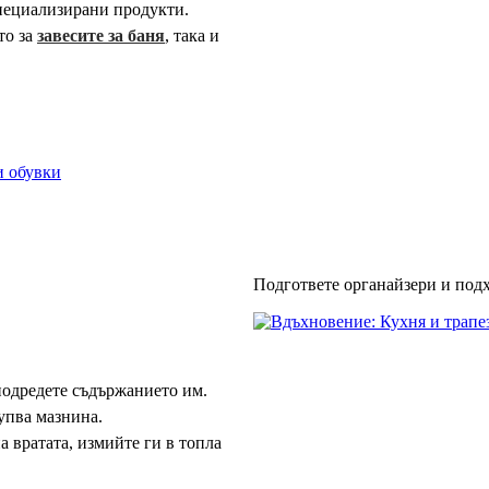
специализирани продукти.
то за
завесите за баня
, така и
и обувки
Подгответе органайзери и подх
подредете съдържанието им.
упва мазнина.
 вратата, измийте ги в топла