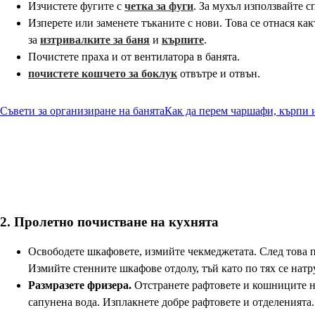
Изчистете фугите с
четка за фуги
. За мухъл използвайте 
Изперете или заменете тъканите с нови. Това се отнася как
за
изтривалките за баня
и
кърпите
.
Почистете праха и от вентилатора в банята.
почистете кошчето за боклук
отвътре и отвън.
Съвети за организиране на банята
Как да перем чаршафи, кърпи 
2. Пролетно почистване на кухнята
Освободете шкафовете, измийте чекмеджетата. След това 
Измийте стенните шкафове отдолу, тъй като по тях се натр
Размразете фризера.
Отстранете рафтовете и кошниците на
сапунена вода. Изплакнете добре рафтовете и отделенията.