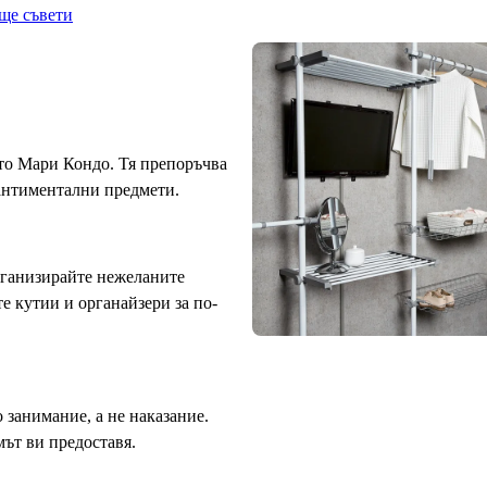
ще съвети
ато Мари Кондо. Тя препоръчва
сантиментални предмети.
рганизирайте нежеланите
те кутии и органайзери за по-
 занимание, а не наказание.
мът ви предоставя.