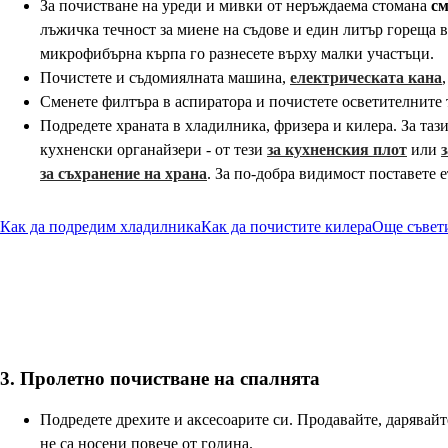
За почистване на уреди и мивки от неръждаема стомана
см
лъжичка течност за миене на съдове и един литър гореща 
микрофибърна кърпа го разнесете върху малки участъци.
Почистете и съдомиялната машина,
електрическата кана
Сменете филтъра в аспиратора и почистете осветителните 
Подредете храната в хладилника, фризера и килера. За таз
кухненски органайзери - от тези
за кухненския плот
или
за съхранение на храна
. За по-добра видимост поставете 
Как да подредим хладилника
Как да почистите килера
Още съвет
3. Пролетно почистване на спалнята
Подредете дрехите и аксесоарите си. Продавайте, дарявайт
не са носени повече от година.