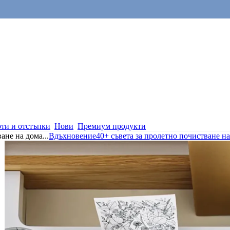
ти и отстъпки
Нови
Премиум продукти
ване на дома
...
Вдъхновение
40+ съвета за пролетно почистване н