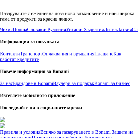
Пазарувайте с ежедневна доза ново вдъхновение и най-широка
гама от продукти за красив живот.
Чехия
Полша
Словакия
Румъния
Унгария
Хърватия
Литва
Латвия
Сл
Информация за покупката
Контакти
Транспорт
Оплаквания и връщания
Плащане
Как
работят кредитите
Повече информация за Bonami
За нас
Брандове в Bonami
Ваучери за подарък
Bonami за бизнес
Изтеглете мобилното приложение
Последвайте ни в социалните мрежи
Правила и условия
Всичко за пазаруването в Bonami
Защита на
личните данни
Правила и настройки на бисквитките