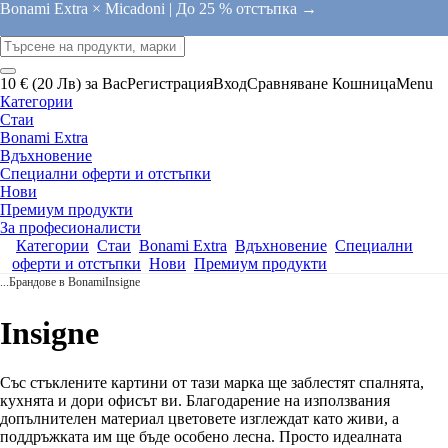
Bonami Extra × Micadoni |
До 25 % отстъпка →
10 € (20 Лв) за Вас
Регистрация
Вход
Сравняване
Кошница
Menu
Категории
Стаи
Bonami Extra
Вдъхновение
Специални оферти и отстъпки
Нови
Премиум продукти
За професионалисти
Категории
Стаи
Bonami Extra
Вдъхновение
Специални
оферти и отстъпки
Нови
Премиум продукти
...
Брандове в Bonami
Insigne
Insigne
Със стъклените картини от тази марка ще заблестят спалнята,
кухнята и дори офисът ви. Благодарение на използвания
допълнителен материал цветовете изглеждат като живи, а
поддръжката им ще бъде особено лесна. Просто идеалната