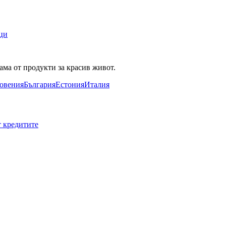
ци
ама от продукти за красив живот.
овения
България
Естония
Италия
т кредитите