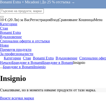
Bonami Extra × Micadoni |
До 25 % отстъпка →
10 € (20 Лв) за Вас
Регистрация
Вход
Сравняване
Кошница
Menu
Категории
Стаи
Bonami Extra
Вдъхновение
Специални оферти и отстъпки
Нови
Премиум продукти
За професионалисти
Категории
Стаи
Bonami Extra
Вдъхновение
Специални офер
Начало
Брандове в Bonami
Брандове в Bonami
Insignio
...
Брандове в Bonami
Insignio
Insignio
Съжаляваме, но в момента нямаме продукти от тази марка.
Вижте всички марки