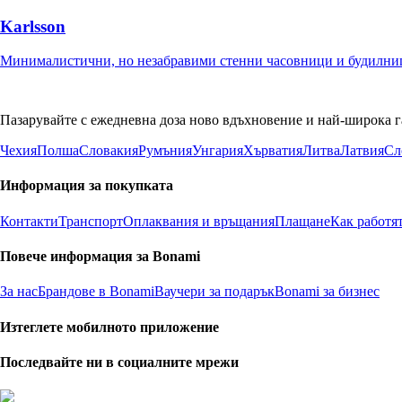
Karlsson
Минималистични, но незабравими стенни часовници и будилни
Пазарувайте с ежедневна доза ново вдъхновение и най-широка г
Чехия
Полша
Словакия
Румъния
Унгария
Хърватия
Литва
Латвия
Сл
Информация за покупката
Контакти
Транспорт
Оплаквания и връщания
Плащане
Как работя
Повече информация за Bonami
За нас
Брандове в Bonami
Ваучери за подарък
Bonami за бизнес
Изтеглете мобилното приложение
Последвайте ни в социалните мрежи