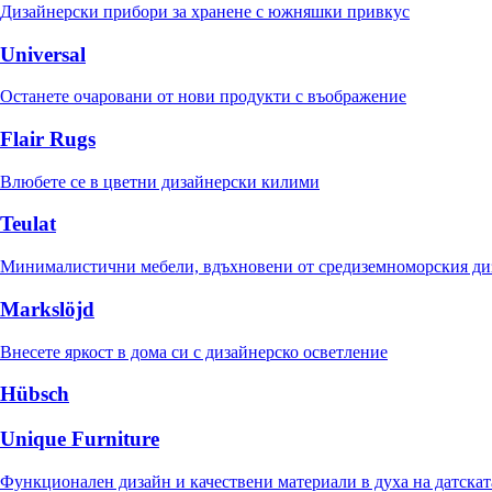
Дизайнерски прибори за хранене с южняшки привкус
Universal
Останете очаровани от нови продукти с въображение
Flair Rugs
Влюбете се в цветни дизайнерски килими
Teulat
Минималистични мебели, вдъхновени от средиземноморския ди
Markslöjd
Внесете яркост в дома си с дизайнерско осветление
Hübsch
Unique Furniture
Функционален дизайн и качествени материали в духа на датскат